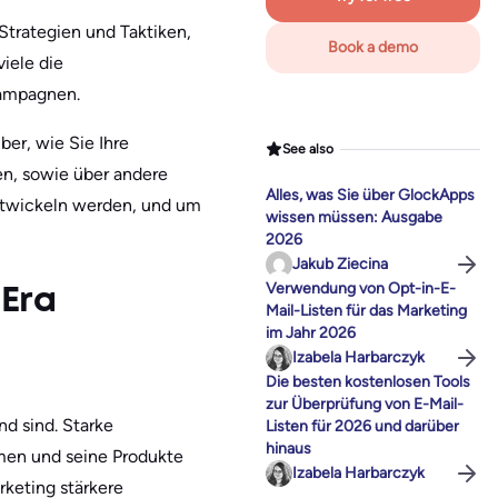
trategien und Taktiken,
Book a demo
iele die
kampagnen.
er, wie Sie Ihre
See also
n, sowie über andere
Alles, was Sie über GlockApps
entwickeln werden, und um
wissen müssen: Ausgabe
2026
Jakub Ziecina
Verwendung von Opt-in-E-
 Era
Mail-Listen für das Marketing
im Jahr 2026
Izabela Harbarczyk
Die besten kostenlosen Tools
zur Überprüfung von E-Mail-
d sind. Starke
Listen für 2026 und darüber
hinaus
men und seine Produkte
Izabela Harbarczyk
keting stärkere