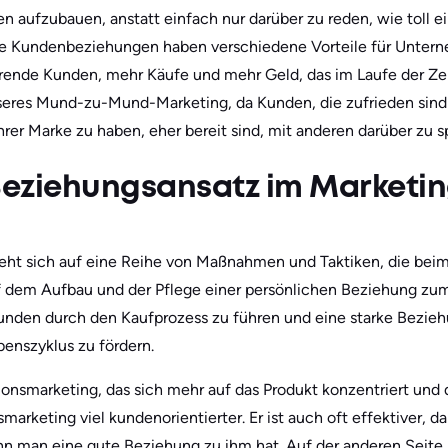
 aufzubauen, anstatt einfach nur darüber zu reden, wie toll e
arke Kundenbeziehungen haben verschiedene Vorteile für Unter
hrende Kunden, mehr Käufe und mehr Geld, das im Laufe der Z
eres Mund-zu-Mund-Marketing, da Kunden, die zufrieden sind
hrer Marke zu haben, eher bereit sind, mit anderen darüber zu 
 Beziehungsansatz im Marketi
eht sich auf eine Reihe von Maßnahmen und Taktiken, die bei
 dem Aufbau und der Pflege einer persönlichen Beziehung zum
 Kunden durch den Kaufprozess zu führen und eine starke Bezi
enszyklus zu fördern.
ionsmarketing, das sich mehr auf das Produkt konzentriert un
arketing viel kundenorientierter. Er ist auch oft effektiver, d
 man eine gute Beziehung zu ihm hat. Auf der anderen Seite is