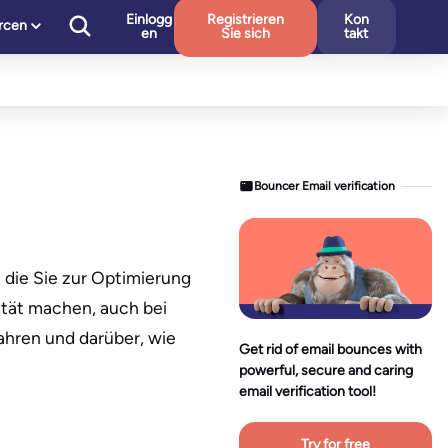
Einlogg
Registrieren
Kon
rcen
en
Sie sich
takt
Bouncer Email verification
 die Sie zur Optimierung
ität machen, auch bei
ahren und darüber, wie
Get rid of email bounces with
powerful, secure and caring
email verification tool!
Try for free