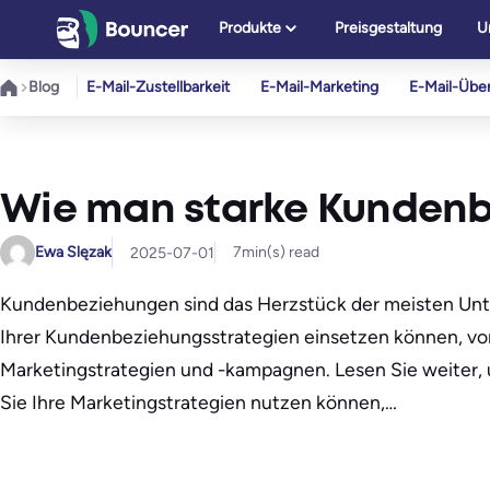
Zum
Produkte
Preisgestaltung
U
Inhalt
springen
Blog
E-Mail-Zustellbarkeit
E-Mail-Marketing
E-Mail-Übe
Wie man starke Kunden
Ewa Slęzak
7
min(s) read
2025-07-01
Kundenbeziehungen sind das Herzstück der meisten Unte
Ihrer Kundenbeziehungsstrategien einsetzen können, von
Marketingstrategien und -kampagnen. Lesen Sie weiter,
Sie Ihre Marketingstrategien nutzen können,…