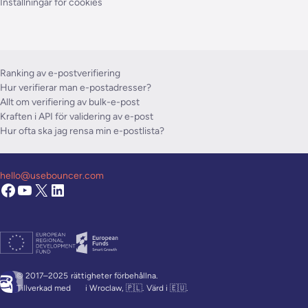
Inställningar för cookies
Ranking av e-postverifiering
Hur verifierar man e-postadresser?
Allt om verifiering av bulk-e-post
Kraften i API för validering av e-post
Hur ofta ska jag rensa min e-postlista?
hello@usebouncer.com
© 2017–2025
rättigheter förbehållna.
Tillverkad med
i Wroclaw, 🇵🇱. Värd i 🇪🇺.