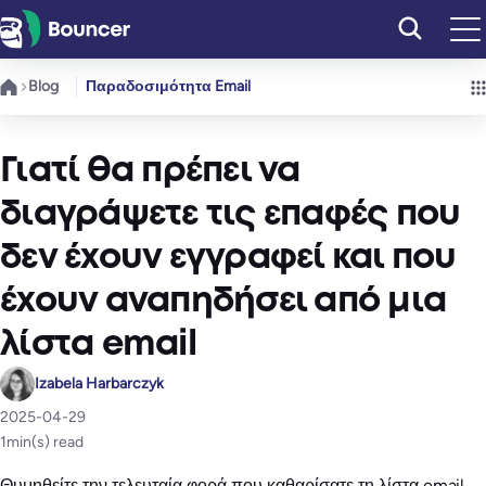
Μετάβαση
στο
περιεχόμενο
Blog
Παραδοσιμότητα Email
Γιατί θα πρέπει να
διαγράψετε τις επαφές που
δεν έχουν εγγραφεί και που
έχουν αναπηδήσει από μια
λίστα email
Izabela Harbarczyk
2025-04-29
1
min(s) read
Θυμηθείτε την τελευταία φορά που καθαρίσατε τη λίστα email