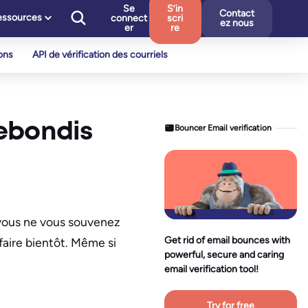
Se
S’in
Contact
essources
connect
scri
ez nous
er
re
ons
API de vérification des courriels
rebondis
Bouncer Email verification
e vous ne vous souvenez
Get rid of email bounces with
 faire bientôt. Même si
powerful, secure and caring
email verification tool!
Try for free