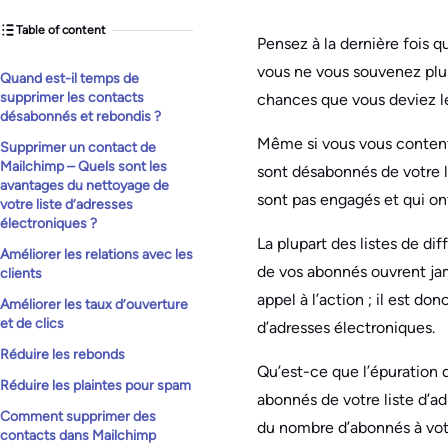
Table of content
Pensez à la dernière fois q
vous ne vous souvenez plus 
Quand est-il temps de
supprimer les contacts
chances que vous deviez le
désabonnés et rebondis ?
Même si vous vous contente
Supprimer un contact de
Mailchimp – Quels sont les
sont désabonnés de votre l
avantages du nettoyage de
sont pas engagés et qui ont
votre liste d’adresses
électroniques ?
La plupart des listes de di
Améliorer les relations avec les
de vos abonnés ouvrent jama
clients
appel à l’action ; il est d
Améliorer les taux d’ouverture
et de clics
d’adresses électroniques.
Réduire les rebonds
Qu’est-ce que l’épuration d
Réduire les plaintes pour spam
abonnés de votre liste d’ad
Comment supprimer des
du nombre d’abonnés à votr
contacts dans Mailchimp