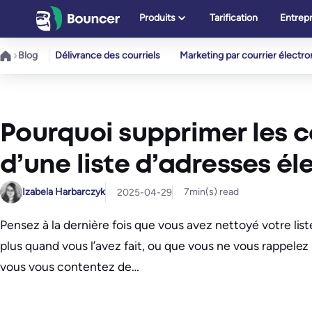
Aller
Produits
Tarification
Entrepr
au
contenu
Blog
Délivrance des courriels
Marketing par courrier électr
Pourquoi supprimer les 
d’une liste d’adresses él
Izabela Harbarczyk
7
min(s) read
2025-04-29
Pensez à la dernière fois que vous avez nettoyé votre lis
plus quand vous l’avez fait, ou que vous ne vous rappelez p
vous vous contentez de…