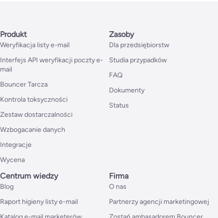
Produkt
Zasoby
Weryfikacja listy e-mail
Dla przedsiębiorstw
Interfejs API weryfikacji poczty e-
Studia przypadków
mail
FAQ
Bouncer Tarcza
Dokumenty
Kontrola toksyczności
Status
Zestaw dostarczalności
Wzbogacanie danych
Integracje
Wycena
Centrum wiedzy
Firma
Blog
O nas
Raport higieny listy e-mail
Partnerzy agencji marketingowej
Katalog e-mail marketerów
Zostań ambasadorem Bouncer