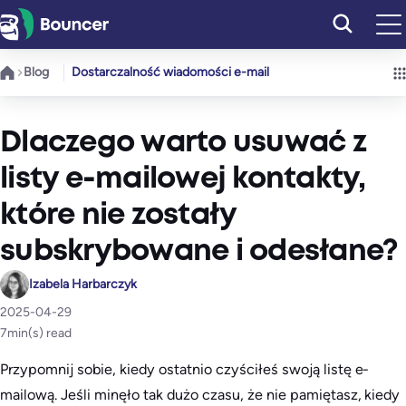
Przejdź
do
treści
Blog
Dostarczalność wiadomości e-mail
Dlaczego warto usuwać z
listy e-mailowej kontakty,
które nie zostały
subskrybowane i odesłane?
Izabela Harbarczyk
2025-04-29
7
min(s) read
Przypomnij sobie, kiedy ostatnio czyściłeś swoją listę e-
mailową. Jeśli minęło tak dużo czasu, że nie pamiętasz, kiedy