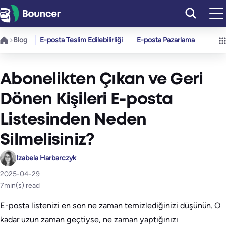
İçeriğe
geç
Blog
E-posta Teslim Edilebilirliği
E-posta Pazarlama
Abonelikten Çıkan ve Geri
Dönen Kişileri E-posta
Listesinden Neden
Silmelisiniz?
Izabela Harbarczyk
2025-04-29
7
min(s) read
E-posta listenizi en son ne zaman temizlediğinizi düşünün. O
kadar uzun zaman geçtiyse, ne zaman yaptığınızı