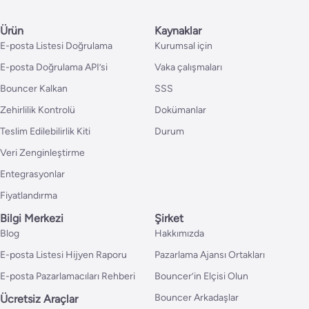
Ürün
Kaynaklar
E-posta Listesi Doğrulama
Kurumsal için
E-posta Doğrulama API’si
Vaka çalışmaları
Bouncer Kalkan
SSS
Zehirlilik Kontrolü
Dokümanlar
Teslim Edilebilirlik Kiti
Durum
Veri Zenginleştirme
Entegrasyonlar
Fiyatlandırma
Bilgi Merkezi
Şirket
Blog
Hakkımızda
E-posta Listesi Hijyen Raporu
Pazarlama Ajansı Ortakları
E-posta Pazarlamacıları Rehberi
Bouncer’in Elçisi Olun
Bouncer Arkadaşlar
Ücretsiz Araçlar