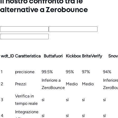
Il nostro confronto tra le
alternative a Zerobounce
wdt_ID
Caratteristica
Buttafuori
Kickbox
BriteVerify
Snov
1
precisione
99.5%
95%
97%
94%
Inferiore a
Inferior
2
Prezzi
Medio
Medio
ZeroBounce
ZeroBo
Verifica in
3
sì
sì
sì
sì
tempo reale
Integrazione
4
sì
sì
sì
sì