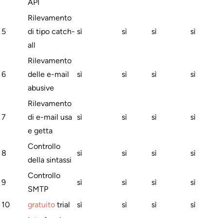
API
Rilevamento
5
di tipo catch-
sì
sì
sì
sì
all
Rilevamento
6
delle e-mail
sì
sì
sì
sì
abusive
Rilevamento
7
di e-mail usa
sì
sì
sì
sì
e getta
Controllo
8
sì
sì
sì
sì
della sintassi
Controllo
9
sì
sì
sì
sì
SMTP
10
gratuito
trial
sì
sì
sì
sì