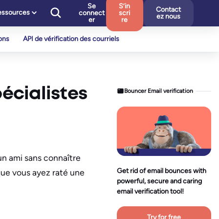
Se
S’in
Contact
essources
connect
scri
ez nous
er
re
ons
API de vérification des courriels
écialistes
Bouncer Email verification
 un ami sans connaître
Get rid of email bounces with
 que vous ayez raté une
powerful, secure and caring
email verification tool!
Try for free