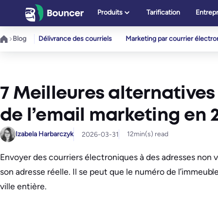
Aller
Produits
Tarification
Entrepr
au
contenu
Blog
Délivrance des courriels
Marketing par courrier électr
7 Meilleures alternatives
de l’email marketing en 
Izabela Harbarczyk
12
min(s) read
2026-03-31
Envoyer des courriers électroniques à des adresses non vé
son adresse réelle. Il se peut que le numéro de l’immeubl
ville entière.