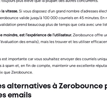
st toujours plus élevé que la plupart des autres concurrents.
 la vitesse.
Si vous disposez d’un grand nombre d’adresses élec
erobounce valide jusqu’à 100 000 courriels en 45 minutes. En 
a validation prend beaucoup plus de temps que cela avec une list
e moindre, est l’expérience de l’utilisateur.
Zerobounce offre u
l’évaluation des emails), mais les trouver et les utiliser efficac
els est importante car vous souhaitez envoyer des courriels uni
es à spam et, en fin de compte, maintenir une excellente réputat
oix que Zerobounce.
es alternatives à Zerobounce 
es emails