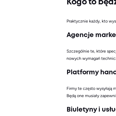
Kogo to będ
Praktycznie każdy, kto wys
Agencje mark
Szczególnie te, które spe
nowych wymagań technic
Platformy hand
Firmy te często wysyłają 
Będą one musiały zapewnić
Biuletyny i usł