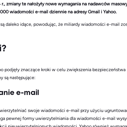
 r., zmiany te nałożyły nowe wymagania na nadawców masowy
5000 wiadomości e-mail dziennie na adresy Gmail i Yahoo.
ą daleko idące, powodując, że miliardy wiadomości e-mail zos
i?
oo podjęły znaczące kroki w celu zwiększenia bezpieczeństwa p
y są następujące:
anie e-mail
erzytelniać swoje wiadomości e-mail przy użyciu ugruntowan
ga pewnej formy uwierzytelniania dla wiadomości e-mail wysy
kcji nieuwierzytelnionych wiadomości. Yahoo również wymaga 