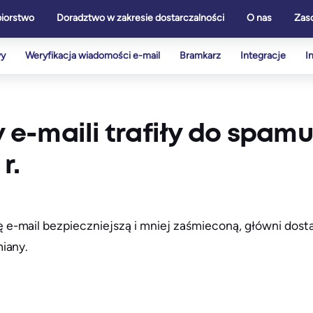
biorstwo
Doradztwo w zakresie dostarczalności
O nas
Zas
wy
Weryfikacja wiadomości e-mail
Bramkarz
Integracje
I
y e-maili trafiły do spam
r.
e-mail bezpieczniejszą i mniej zaśmieconą, główni dost
iany.