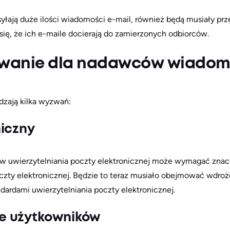
ysyłają duże ilości wiadomości e-mail, również będą musiały p
ię, że ich e-maile docierają do zamierzonych odbiorców.
zwanie dla nadawców wiadomo
ają kilka wyzwań:
iczny
łów uwierzytelniania poczty elektronicznej może wymagać zna
czty elektronicznej. Będzie to teraz musiało obejmować wdro
dardami uwierzytelniania poczty elektronicznej.
e użytkowników