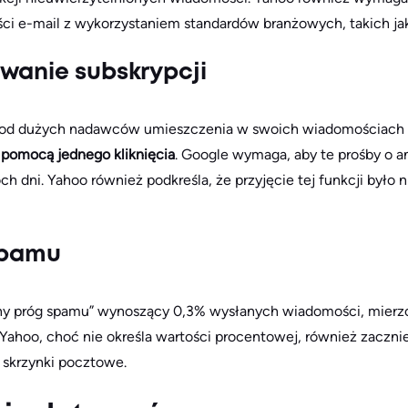
ści e-mail z wykorzystaniem standardów branżowych, takich j
wanie subskrypcji
od dużych nadawców umieszczenia w swoich wiadomościach e
a pomocą jednego kliknięcia
. Google wymaga, aby te prośby o a
dni. Yahoo również podkreśla, że przyjęcie tej funkcji było nis
 spamu
y próg spamu” wynoszący 0,3% wysłanych wiadomości, mierzo
Yahoo, choć nie określa wartości procentowej, również zaczn
skrzynki pocztowe.