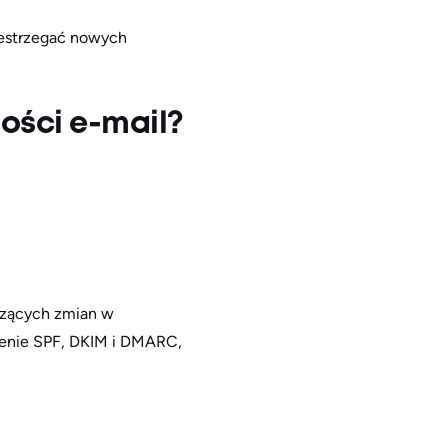
rzestrzegać nowych
ści e-mail?
czących zmian w
żenie SPF, DKIM i DMARC,