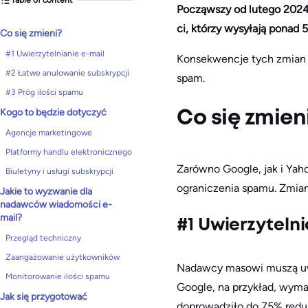
Począwszy od lutego 2024
ci, którzy wysyłają ponad 
Co się zmieni?
#1 Uwierzytelnianie e-mail
Konsekwencje tych zmian s
#2 Łatwe anulowanie subskrypcji
spam.
#3 Próg ilości spamu
Kogo to będzie dotyczyć
Co się zmien
Agencje marketingowe
Platformy handlu elektronicznego
Zarówno Google, jak i Yah
Biuletyny i usługi subskrypcji
ograniczenia spamu. Zmian
Jakie to wyzwanie dla
nadawców wiadomości e-
mail?
#1 Uwierzytelni
Przegląd techniczny
Zaangażowanie użytkowników
Nadawcy masowi muszą uwi
Monitorowanie ilości spamu
Google, na przykład, wyma
Jak się przygotować
doprowadziło do 75% redu