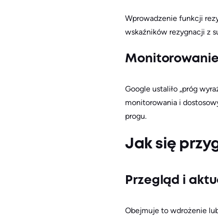
Wprowadzenie funkcji rezy
wskaźników rezygnacji z s
Monitorowanie
Google ustaliło „próg wy
monitorowania i dostosowy
progu.
Jak się prz
Przegląd i akt
Obejmuje to wdrożenie lub