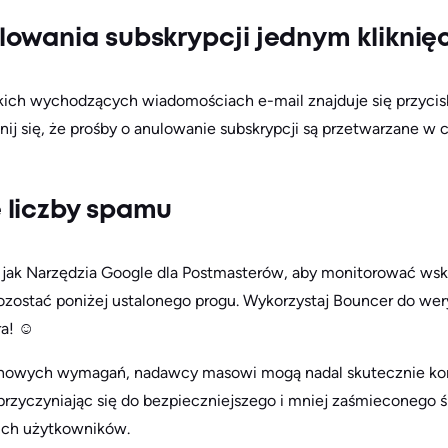
owania subskrypcji jednym kliknię
kich wychodzących wiadomościach e-mail znajduje się przycisk 
ij się, że prośby o anulowanie subskrypcji są przetwarzane w 
 liczby spamu
ch jak Narzędzia Google dla Postmasterów, aby monitorować ws
zostać poniżej ustalonego progu. Wykorzystaj Bouncer do weryfi
a! ☺️
h nowych wymagań, nadawcy masowi mogą nadal skutecznie ko
przyczyniając się do bezpieczniejszego i mniej zaśmieconego 
kich użytkowników.