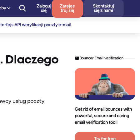
Zaloguj
Zarejes
Skontaktuj
oby
się
truj się
się z nami
nterfejs API weryfikacji poczty e-mail
u. Dlaczego
Bouncer Email verification
awcy usług poczty
Get rid of email bounces with
powerful, secure and caring
email verification tool!
Try for free