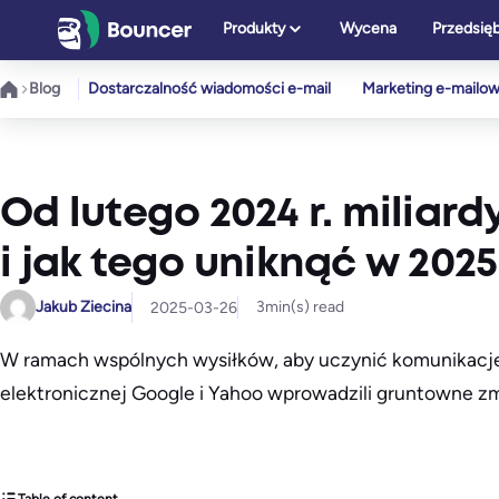
Przejdź
Produkty
Wycena
Przedsię
do
treści
Blog
Dostarczalność wiadomości e-mail
Marketing e-mailo
Od lutego 2024 r. miliard
i jak tego uniknąć w 2025 
Jakub Ziecina
3
min(s) read
2025-03-26
W ramach wspólnych wysiłków, aby uczynić komunikację 
elektronicznej Google i Yahoo wprowadzili gruntowne zm
Table of content