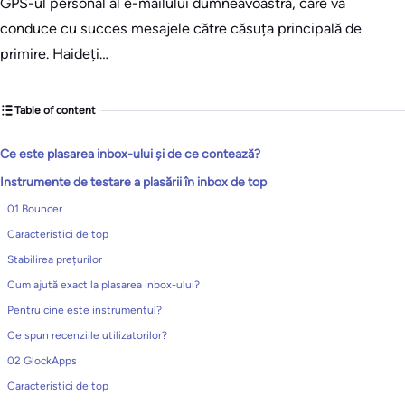
GPS-ul personal al e-mailului dumneavoastră, care vă
conduce cu succes mesajele către căsuța principală de
primire. Haideți…
Table of content
Ce este plasarea inbox-ului și de ce contează?
Instrumente de testare a plasării în inbox de top
01 Bouncer
Caracteristici de top
Stabilirea prețurilor
Cum ajută exact la plasarea inbox-ului?
Pentru cine este instrumentul?
Ce spun recenziile utilizatorilor?
02 GlockApps
Caracteristici de top