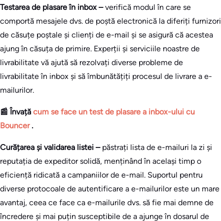
Testarea de plasare în inbox –
verifică modul în care se
comportă mesajele dvs. de poștă electronică la diferiți furnizori
de căsuțe poștale și clienți de e-mail și se asigură că acestea
ajung în căsuța de primire. Experții și serviciile noastre de
livrabilitate vă ajută să rezolvați diverse probleme de
livrabilitate în inbox și să îmbunătățiți procesul de livrare a e-
mailurilor.
📰 Învață
cum se face un test de plasare a inbox-ului cu
Bouncer
.
Curățarea și validarea listei –
păstrați lista de e-mailuri la zi și
reputația de expeditor solidă, menținând în același timp o
eficiență ridicată a campaniilor de e-mail. Suportul pentru
diverse protocoale de autentificare a e-mailurilor este un mare
avantaj, ceea ce face ca e-mailurile dvs. să fie mai demne de
încredere și mai puțin susceptibile de a ajunge în dosarul de