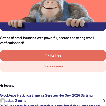
Get rid of email bounces with powerful, secure and caring email
verification tool!
Try for free
Book a demo
See also
GlockApps Hakkında Bilmeniz Gereken Her Şey: 2026 Sürümü
Jakub Ziecina
2026 ve sonrası için en iyi ücretsiz e-posta listesi doğrulama araçları