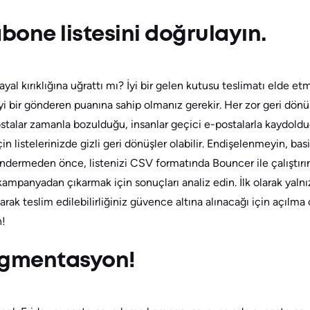
abone listesini doğrulayın.
hayal kırıklığına uğrattı mı? İyi bir gelen kutusu teslimatı elde e
yi bir gönderen puanına sahip olmanız gerekir. Her zor geri dönüş 
postalar zamanla bozulduğu, insanlar geçici e-postalarla kaydold
in listelerinizde gizli geri dönüşler olabilir. Endişelenmeyin, ba
dermeden önce, listenizi CSV formatında Bouncer ile çalıştırı
 kampanyadan çıkarmak için sonuçları analiz edin. İlk olarak yaln
rak teslim edilebilirliğiniz güvence altına alınacağı için açılma 
n!
egmentasyon!