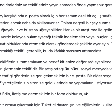
indirimleriniz ve teklifleriniz yayınlanmadan önce yapmanız ger
ey karşılığında e-posta almak için her zaman özel bir açılış sayfas
verler, ancak daha da akıllanıyorlar. Onlara değerli bir şey sunmalı
uğrayabilir ve hüsrana uğrayabilirler. Harika bir araştırma ile geli
ir yerde kolayca bulamayacağı teknik incelemeler veya ipuçları 
ayıt olduklarında otomatik olarak gönderecek şekilde ayarlayın.
taklığı teklifi içerebilir, bu da kârlılık şansınızı artıracaktır.
zin tekliflerinizi tamamlayan ve hedef kitlenize değer sağlayabile
 işletmenin teklifidir. Bir satış ortağı ürününü sosyal medyada
e trafiği gönderinize geri çekmek için bir e-posta. Bir diğer seç
Ziyaretçilerinizin sitenize geldiklerinde ne yapmalarını istiyorsu
 Edin, İletişime geçmek için bir form doldurun, vb….
anıt ortaya çıkarmak için Tüketici davranışını ve eğilimlerini kulla