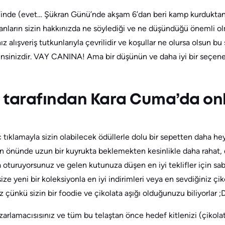
inde (evet… Şükran Günü’nde akşam 6’dan beri kamp kurduktan 
anların sizin hakkınızda ne söylediği ve ne düşündüğü önemli ol
ınız alışveriş tutkunlarıyla çevrilidir ve koşullar ne olursa olsun 
minsinizdir. VAY CANINA! Ama bir düşünün ve daha iyi bir seçene
tarafından Kara Cuma’da onli
ıklamayla sizin olabilecek ödüllerle dolu bir sepetten daha hey
in önünde uzun bir kuyrukta beklemekten kesinlikle daha rahat,
a oturuyorsunuz ve gelen kutunuza düşen en iyi teklifler için sab
ze yeni bir koleksiyonla en iyi indirimleri veya en sevdiğiniz çik
ünkü sizin bir foodie ve çikolata aşığı olduğunuzu biliyorlar ;
zarlamacısısınız ve tüm bu telaştan önce hedef kitlenizi (çikol