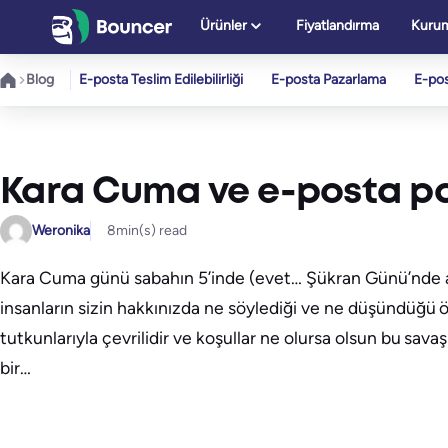
İçeriğe
Ürünler
Fiyatlandırma
Kurum
geç
Blog
E-posta Teslim Edilebilirliği
E-posta Pazarlama
E-po
Kara Cuma ve e-posta 
Weronika
8
min(s) read
Kara Cuma günü sabahın 5’inde (evet… Şükran Günü’nde ak
insanların sizin hakkınızda ne söylediği ve ne düşündüğü öne
tutkunlarıyla çevrilidir ve koşullar ne olursa olsun bu sa
bir…