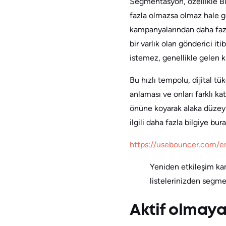
Segmentasyon, özellikle B
fazla olmazsa olmaz hale gel
kampanyalarından daha fazl
bir varlık olan gönderici i
istemez, genellikle gelen 
Bu hızlı tempolu, dijital t
anlaması ve onları farklı k
önüne koyarak alaka düzeyin
ilgili daha fazla bilgiye bur
https://usebouncer.com/e
Yeniden etkileşim ka
listelerinizden segmen
Aktif olmaya