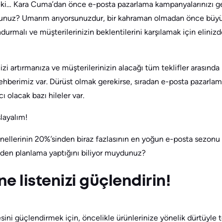
i… Kara Cuma’dan önce e-posta pazarlama kampanyalarınızı geliş
rsunuz? Umarım arıyorsunuzdur, bir kahraman olmadan önce büyü
ndurmalı ve müşterilerinizin beklentilerini karşılamak için elinizd
i artırmanıza ve müşterilerinizin alacağı tüm teklifler arasında
rehberimiz var. Dürüst olmak gerekirse, sıradan e-posta pazarlama
 olacak bazı hileler var.
layalım!
nellerinin 20%’sinden biraz fazlasının en yoğun e-posta sezonu
nden planlama yaptığını biliyor muydunuz?
e listenizi güçlendirin!
sini güçlendirmek için, öncelikle ürünlerinize yönelik dürtüyle te