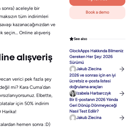
sonra) aceleyle bir
Book a demo
maksızın tüm indirimleri
bu savaşı kazanacağınızdan ve
k seçin… Online alışveriş
See also
GlockApps Hakkında Bilmeniz
ne alışveriş
Gereken Her Şey: 2026
Sürümü
Jakub Ziecina
2026 ve sonrası için en iyi
ecan verici pek fazla şey
ücretsiz e-posta listesi
 değil mi? Kara Cuma’dan
doğrulama araçları
Izabela Harbarczyk
ırsızlanıyorsunuz. Elbette,
Bir E-postanın 2026 Yılında
olatalar için 50% indirim
Geri Dönüp Dönmeyeceği
D Harika!
Nasıl Test Edilir?
Jakub Ziecina
atalardan hemen sonra :D)