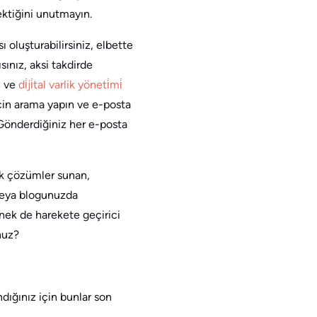
ektiğini unutmayın.
ı oluşturabilirsiniz, elbette
sınız, aksi takdirde
n ve
di̇ji̇tal varlik yöneti̇mi̇
için arama yapın ve e-posta
 Gönderdiğiniz her e-posta
cek çözümler sunan,
 veya blogunuzda
enek de harekete geçirici
nuz?
ndığınız için bunlar son