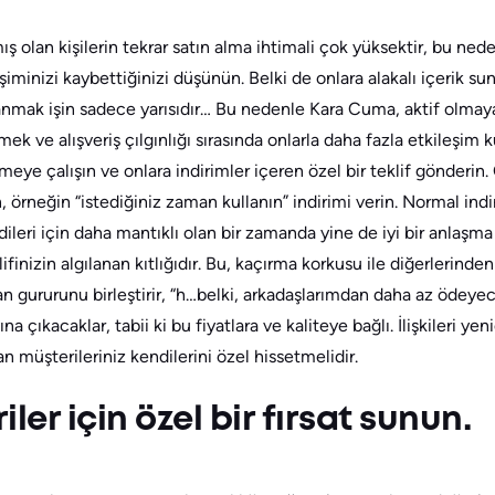
ş olan kişilerin tekrar satın alma ihtimali çok yüksektir, bu ned
şiminizi kaybettiğinizi düşünün. Belki de onlara alakalı içerik s
zanmak işin sadece yarısıdır… Bu nedenle Kara Cuma, aktif olmaya
ek ve alışveriş çılgınlığı sırasında onlarla daha fazla etkileşi
emeye çalışın ve onlara indirimler içeren özel bir teklif gönderin
 örneğin “istediğiniz zaman kullanın” indirimi verin. Normal ind
dileri için daha mantıklı olan bir zamanda yine de iyi bir anlaşm
lifinizin algılanan kıtlığıdır. Bu, kaçırma korkusu ile diğerlerinde
n gururunu birleştirir, “h…belki, arkadaşlarımdan daha az öde
 çıkacaklar, tabii ki bu fiyatlara ve kaliteye bağlı. İlişkileri yen
n müşterileriniz kendilerini özel hissetmelidir.
ler için özel bir fırsat sunun.