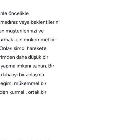
enle öncelikle
unmadınız veya beklentilerini
n müşterilerinizi ve
m kurmak için mükemmel bir
. Onları şimdi harekete
irimden daha düşük bir
a yapma imkanı sunun. Bir
n daha iyi bir anlaşma
yeceğim, mükemmel bir
iden kurmalı, ortak bir