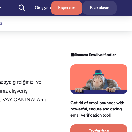
Giriş yap
Kaydolun
Bize ulaşın
i
Bouncer Email verification
aya girdiğinizi ve
nız alışveriş
zdir. VAY CANINA! Ama
Get rid of email bounces with
powerful, secure and caring
email verification tool!
Try for free