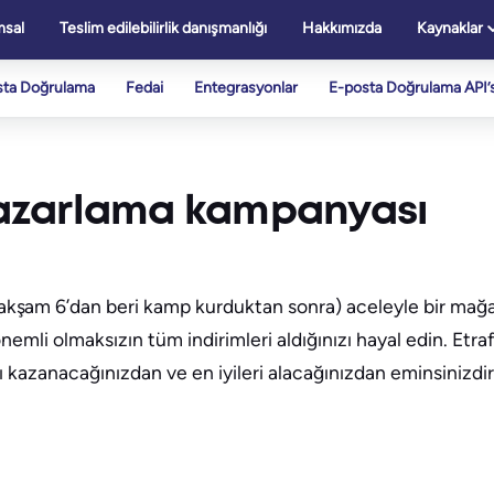
sal
Teslim edilebilirlik danışmanlığı
Hakkımızda
Kaynaklar
sta Doğrulama
Fedai
Entegrasyonlar
E-posta Doğrulama API’s
pazarlama kampanyası
şam 6’dan beri kamp kurduktan sonra) aceleyle bir mağaz
mli olmaksızın tüm indirimleri aldığınızı hayal edin. Etrafı
vaşı kazanacağınızdan ve en iyileri alacağınızdan eminsini