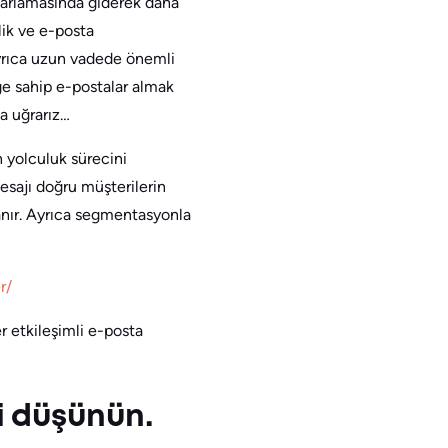
zarlamasında giderek daha
lik ve e-posta
Ayrıca uzun vadede önemli
iğe sahip e-postalar almak
a uğrarız…
n yolculuk sürecini
esajı doğru müşterilerin
tanır. Ayrıca segmentasyonla
r/
 etkileşimli e-posta
i düşünün.