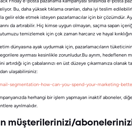
lack Friday e-posta pazarlama kampanyası sırasında e-posta pa
iyor. Bu, daha yüksek tıklama oranları, daha iyi teslim edilebilir
a gelir elde etmek isteyen pazarlamacılar için bir çözümdür. 
tibarını da artırabilir. Hiç kimse uygun olmayan, saçma sapan içer
kutumuzu temizlemek için çok zaman harcarız ve hayal kırıklığın
üketim dünyasına ayak uydurmak için, pazarlamacıların tüketicini
ategorilere ayırması kesinlikle zorunludur.Bu ayrım, hedeflenen m
i artırdığı için çabalarınızı en üst düzeye çıkarmanıza olanak 
adan ulaşabilirsiniz:
mail-segmentation-how-can-you-spend-your-marketing-bette
mpanyanızda herhangi bir işlem yapmayan inaktif aboneler, diğer
tlere ayrılmalıdır.
n müşterilerinizi/aboneleriniz