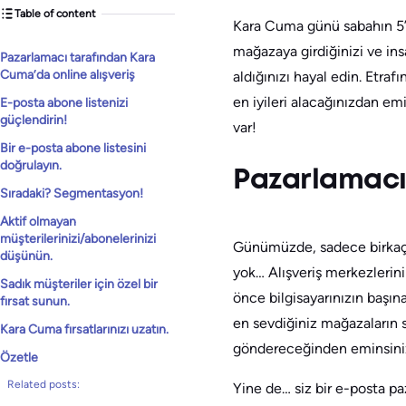
Table of content
Kara Cuma günü sabahın 5’
mağazaya girdiğinizi ve ins
Pazarlamacı tarafından Kara
Cuma’da online alışveriş
aldığınızı hayal edin. Etraf
en iyileri alacağınızdan e
E-posta abone listenizi
güçlendirin!
var!
Bir e-posta abone listesini
doğrulayın.
Pazarlamacı 
Sıradaki? Segmentasyon!
Aktif olmayan
müşterilerinizi/abonelerinizi
Günümüzde, sadece birkaç t
düşünün.
yok… Alışveriş merkezlerin
Sadık müşteriler için özel bir
önce bilgisayarınızın başın
fırsat sunun.
en sevdiğiniz mağazaların si
Kara Cuma fırsatlarınızı uzatın.
göndereceğinden eminsiniz ç
Özetle
Related posts:
Yine de… siz bir e-posta pa