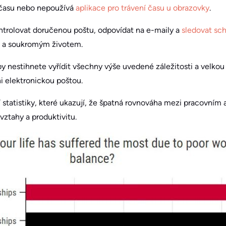
í času nebo nepoužívá
aplikace pro trávení času u obrazovky
.
trolovat doručenou poštu, odpovídat na e-maily a
sledovat sc
 a soukromým životem.
nestihnete vyřídit všechny výše uvedené záležitosti a velkou 
ni elektronickou poštou.
í statistiky, které ukazují, že špatná rovnováha mezi pracovní
vztahy a produktivitu.