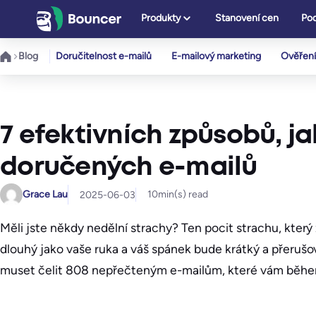
Přeskočit
Produkty
Stanovení cen
Pod
na
obsah
Blog
Doručitelnost e-mailů
E-mailový marketing
Ověření
7 efektivních způsobů, 
doručených e-mailů
Grace Lau
10
min(s) read
2025-06-03
Měli jste někdy nedělní strachy? Ten pocit strachu, kter
dlouhý jako vaše ruka a váš spánek bude krátký a přerušo
muset čelit 808 nepřečteným e-mailům, které vám běhe