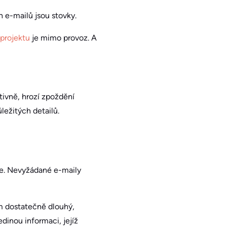
h e-mailů jsou stovky.
projektu
je mimo provoz. A
tivně, hrozí zpoždění
ležitých detailů.
ne. Nevyžádané e-maily
m dostatečně dlouhý,
dinou informaci, jejíž