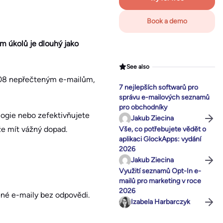
Book a demo
am úkolů je dlouhý jako
See also
 808 nepřečteným e-mailům,
7 nejlepších softwarů pro
správu e-mailových seznamů
pro obchodníky
ologie nebo zefektivňujete
Jakub Ziecina
že mít vážný dopad.
Vše, co potřebujete vědět o
aplikaci GlockApps: vydání
2026
Jakub Ziecina
Využití seznamů Opt-In e-
mailů pro marketing v roce
2026
ené e-maily bez odpovědi.
Izabela Harbarczyk