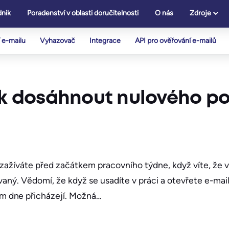
nik
Poradenství v oblasti doručitelnosti
O nás
Zdroje
 e-mailu
Vyhazovač
Integrace
API pro ověřování e-mailů
jak dosáhnout nulového p
ý zažíváte před začátkem pracovního týdne, když víte, že 
vaný. Vědomí, že když se usadíte v práci a otevřete e-ma
m dne přicházejí. Možná…