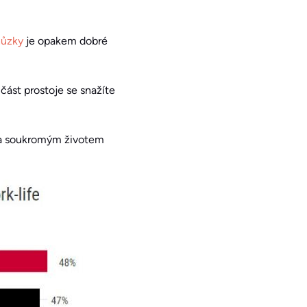
hůzky
je opakem dobré
část prostoje se snažíte
m a soukromým životem