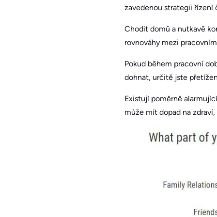
zavedenou strategii řízen
Chodit domů a nutkavě kon
rovnováhy mezi pracovním
Pokud během pracovní doby 
dohnat, určitě jste přetíže
Existují poměrně alarmujíc
může mít dopad na zdraví, 