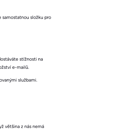
te samostatnou složku pro
ostáváte stížnosti na
žství e-mailů.
ovanými službami.
yž většina z nás nemá