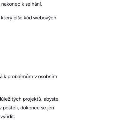
 nakonec k selhání.
, který píše kód webových
pívá k problémům v osobním
důležitých projektů, abyste
 posteli, dokonce se jen
yřídit.