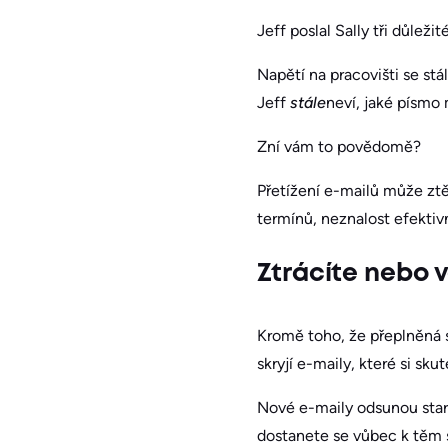
Jeff poslal Sally tři důlež
Napětí na pracovišti se stá
Jeff
stále
neví, jaké písmo
Zní vám to povědomě?
Přetížení e-mailů může ztě
termínů, neznalost efekti
Ztrácíte nebo 
Kromě toho, že přeplněná 
skryjí e-maily, které si sku
Nové e-maily odsunou star
dostanete se vůbec k těm s