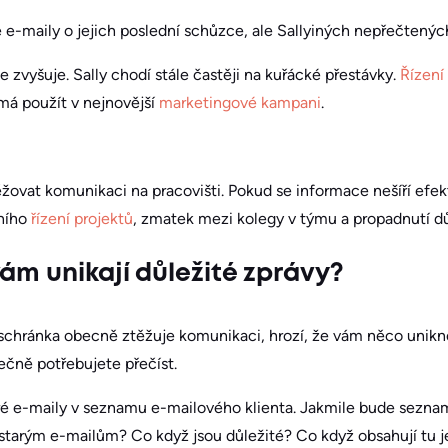
ité e-maily o jejich poslední schůzce, ale Sallyiných nepřečtenýc
le zvyšuje. Sally chodí stále častěji na kuřácké přestávky.
Řízení 
 má použít v nejnovější
marketingové kampani
.
žovat komunikaci na pracovišti. Pokud se informace nešíří efek
vního
řízení projektů
, zmatek mezi kolegy v týmu a propadnutí dů
vám unikají důležité zprávy?
schránka obecně ztěžuje komunikaci, hrozí, že vám něco unik
tečně potřebujete přečíst.
é e-maily v seznamu e-mailového klienta. Jakmile bude sezna
tarým e-mailům? Co když jsou důležité? Co když obsahují tu je