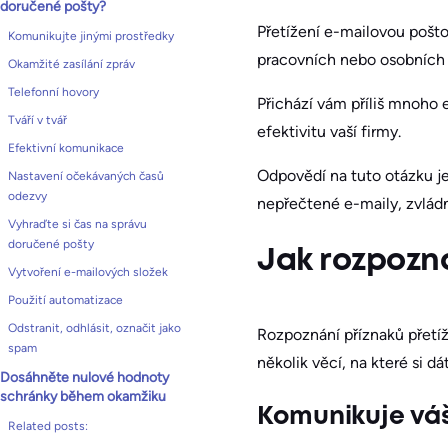
doručené pošty?
Přetížení e-mailovou pošto
Komunikujte jinými prostředky
pracovních nebo osobních 
Okamžité zasílání zpráv
Telefonní hovory
Přichází vám příliš mnoho 
Tváří v tvář
efektivitu vaší firmy.
Efektivní komunikace
Odpovědí na tuto otázku j
Nastavení očekávaných časů
odezvy
nepřečtené e-maily, zvlád
Vyhraďte si čas na správu
doručené pošty
Jak rozpozna
Vytvoření e-mailových složek
Použití automatizace
Odstranit, odhlásit, označit jako
Rozpoznání příznaků přetíž
spam
několik věcí, na které si dá
Dosáhněte nulové hodnoty
schránky během okamžiku
Komunikuje váš
Related posts: