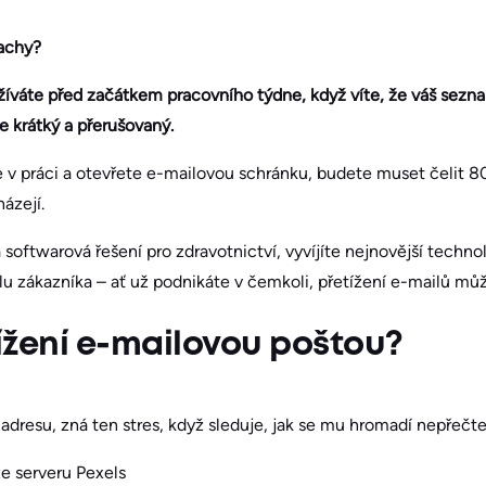
rachy?
ažíváte před začátkem pracovního týdne, když víte, že váš sezn
e krátký a přerušovaný.
e v práci a otevřete e-mailovou schránku, budete muset čelit
ázejí.
 softwarová řešení pro zdravotnictví, vyvíjíte nejnovější techn
klu zákazníka – ať už podnikáte v čemkoli, přetížení e-mailů mů
tížení e-mailovou poštou?
dresu, zná ten stres, když sleduje, jak se mu hromadí nepřečt
e serveru Pexels