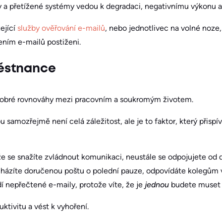
y a přetížené systémy vedou k degradaci, negativnímu výkonu a
ející
služby ověřování e-mailů
, nebo jednotlivec na volné noze
ením e-mailů postiženi.
ěstnance
i dobré rovnováhy mezi pracovním a soukromým životem.
u samozřejmě není celá záležitost, ale je to faktor, který přis
že se snažíte zvládnout komunikaci, neustále se odpojujete od 
cházíte doručenou poštu o polední pauze, odpovídáte kolegům v
 nepřečtené e-maily, protože víte, že je
jednou
budete muset v
ktivitu a vést k vyhoření.