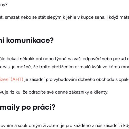
iny?
ut, smazat nebo se stát slepým k jehle v kupce sena, i když má
rní komunikace?
ále čekají několik dní nebo týdnů na vaši odpověď nebo pokud d
rvis, je možné, že trpíte přetížením e-mailů kvůli velkému mno
ízení (AHT)
je zásadní pro vybudování dobrého obchodu s opak
vuje riziku, že odradíte své cenné zákazníky a klienty.
-maily po práci?
ovním a soukromým životem je pro každého z nás zásadní, i kd