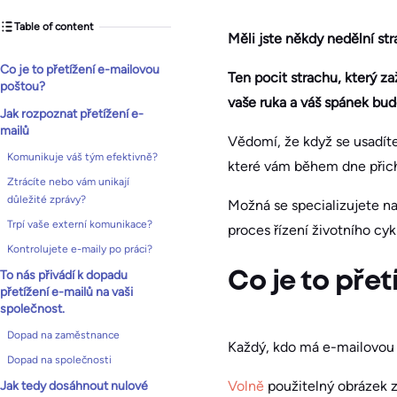
Table of content
Měli jste někdy nedělní st
Co je to přetížení e-mailovou
Ten pocit strachu, který z
poštou?
vaše ruka a váš spánek bud
Jak rozpoznat přetížení e-
mailů
Vědomí, že když se usadít
Komunikuje váš tým efektivně?
které vám během dne přich
Ztrácíte nebo vám unikají
důležité zprávy?
Možná se specializujete na
Trpí vaše externí komunikace?
proces řízení životního cy
Kontrolujete e-maily po práci?
To nás přivádí k dopadu
Co je to pře
přetížení e-mailů na vaši
společnost.
Dopad na zaměstnance
Každý, kdo má e-mailovou a
Dopad na společnosti
Volně
použitelný obrázek z
Jak tedy dosáhnout nulové