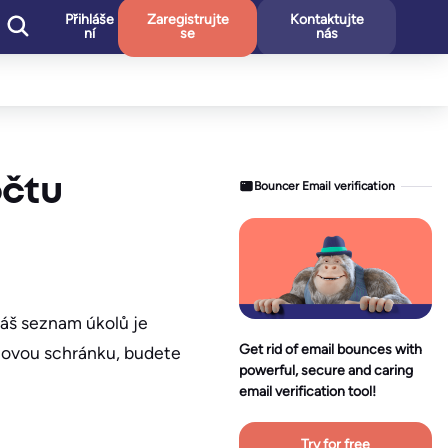
Přihláše
Zaregistrujte
Kontaktujte
ní
se
nás
očtu
Bouncer Email verification
váš seznam úkolů je
Get rid of email bounces with
ilovou schránku, budete
powerful, secure and caring
email verification tool!
Try for free