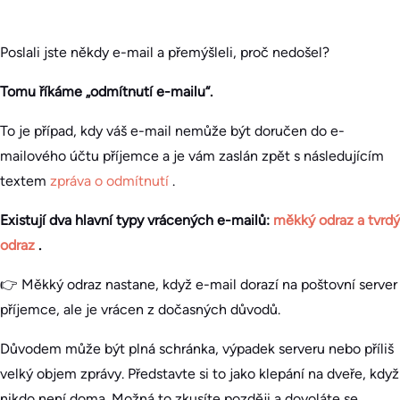
Poslali jste někdy e-mail a přemýšleli, proč nedošel?
Tomu říkáme „odmítnutí e-mailu“.
To je případ, kdy váš e-mail nemůže být doručen do e-
mailového účtu příjemce a je vám zaslán zpět s následujícím
textem
zpráva o odmítnutí
.
Existují dva hlavní typy vrácených e-mailů:
měkký odraz a tvrdý
odraz
.
👉 Měkký odraz nastane, když e-mail dorazí na poštovní server
příjemce, ale je vrácen z dočasných důvodů.
Důvodem může být plná schránka, výpadek serveru nebo příliš
velký objem zprávy. Představte si to jako klepání na dveře, když
nikdo není doma. Možná to zkusíte později a dovoláte se.