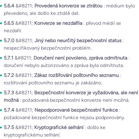
5.6.4
&#8211;
Provedená konverze se ztrátou
: médium bylo
převedeno, ale došlo ke ztrátě dat.
5.6.5
&#8211;
Konverze se nezdařila
: převod médií se
nezdařil.
5.7.0
&#8211;
Jiný nebo neurčitý bezpečnostní status
:
nespecifikovaný bezpečnostní problém.
5.7.1
&#8211;
Doručení není povoleno, zpráva odmítnuta
:
doručení nebylo autorizováno a zpráva byla odmítnuta.
5.7.2
&#8211;
Zákaz rozšiřování poštovního seznamu
:
rozšiřování poštovního seznamu je zakázáno.
5.7.3
&#8211;
Bezpečnostní konverze je vyžadována, ale není
možná
: požadovaná bezpečnostní konverze není možná.
5.7.4
&#8211;
Nepodporované bezpečnostní funkce
:
požadované bezpečnostní funkce nejsou podporovány.
5.7.5
&#8211;
Kryptografické selhání
: došlo ke
kryptografickému selhání.