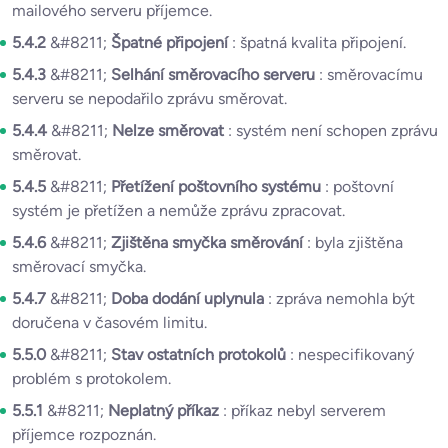
mailového serveru příjemce.
5.4.2
&#8211;
Špatné připojení
: špatná kvalita připojení.
5.4.3
&#8211;
Selhání směrovacího serveru
: směrovacímu
serveru se nepodařilo zprávu směrovat.
5.4.4
&#8211;
Nelze směrovat
: systém není schopen zprávu
směrovat.
5.4.5
&#8211;
Přetížení poštovního systému
: poštovní
systém je přetížen a nemůže zprávu zpracovat.
5.4.6
&#8211;
Zjištěna smyčka směrování
: byla zjištěna
směrovací smyčka.
5.4.7
&#8211;
Doba dodání uplynula
: zpráva nemohla být
doručena v časovém limitu.
5.5.0
&#8211;
Stav ostatních protokolů
: nespecifikovaný
problém s protokolem.
5.5.1
&#8211;
Neplatný příkaz
: příkaz nebyl serverem
příjemce rozpoznán.