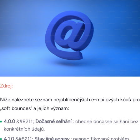
Zdroj:
Níže naleznete seznam nejoblíbenějších e-mailových kódů pro
„soft bounces“ a jejich význam:
4.0.0
&#8211;
Dočasné selhání
: obecné dočasné selhání bez
konkrétních údajů.
4.1.0
&#8211;
Stav jiné adresy
: nespecifikovaný problém