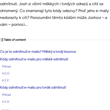
odmítnutí. Josh si všiml měkkých i tvrdých odrazů a cítil se
ohromený. Co znamenají tyto kódy odezvy? Proč jeho e-maily
nedorazily k cíli? Porozumění těmto kódům může Joshovi – a
vám – pomoci…
Table of content
Co je to odmítnutí e-mailu? Měkký a tvrdý bounce
Kódy odmítnutí e-mailu pro měkké odmítnutí
Příklad
4.0.0:
4.2.2:
Kódy odmítnutí e-mailu pro tvrdé odmítnutí
Příklad
5.0.0: