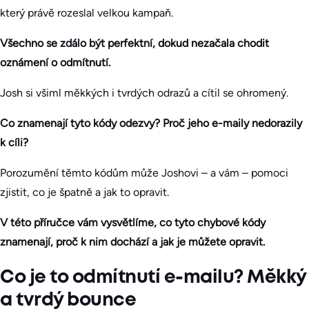
který právě rozeslal velkou kampaň.
Všechno se zdálo být perfektní, dokud nezačala chodit
oznámení o odmítnutí.
Josh si všiml měkkých i tvrdých odrazů a cítil se ohromený.
Co znamenají tyto kódy odezvy? Proč jeho e-maily nedorazily
k cíli?
Porozumění těmto kódům může Joshovi – a vám – pomoci
zjistit, co je špatně a jak to opravit.
V této příručce vám vysvětlíme, co tyto chybové kódy
znamenají, proč k nim dochází a jak je můžete opravit.
Co je to odmítnutí e-mailu? Měkký
a tvrdý bounce