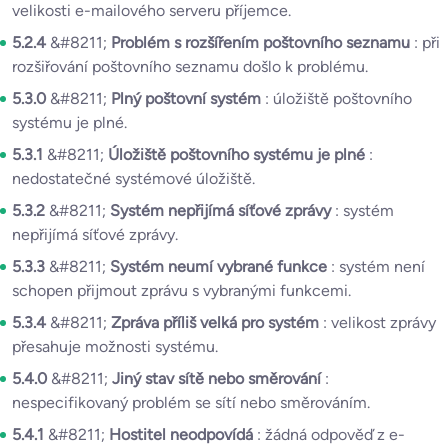
velikosti e-mailového serveru příjemce.
5.2.4
&#8211;
Problém s rozšířením poštovního seznamu
: při
rozšiřování poštovního seznamu došlo k problému.
5.3.0
&#8211;
Plný poštovní systém
: úložiště poštovního
systému je plné.
5.3.1
&#8211;
Úložiště poštovního systému je plné
:
nedostatečné systémové úložiště.
5.3.2
&#8211;
Systém nepřijímá síťové zprávy
: systém
nepřijímá síťové zprávy.
5.3.3
&#8211;
Systém neumí vybrané funkce
: systém není
schopen přijmout zprávu s vybranými funkcemi.
5.3.4
&#8211;
Zpráva příliš velká pro systém
: velikost zprávy
přesahuje možnosti systému.
5.4.0
&#8211;
Jiný stav sítě nebo směrování
:
nespecifikovaný problém se sítí nebo směrováním.
5.4.1
&#8211;
Hostitel neodpovídá
: žádná odpověď z e-