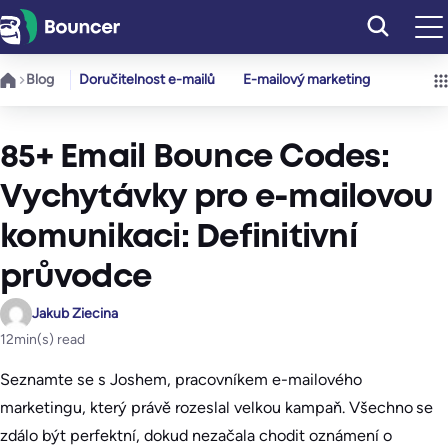
Přeskočit
na
obsah
Blog
Doručitelnost e-mailů
E-mailový marketing
85+ Email Bounce Codes:
Vychytávky pro e-mailovou
komunikaci: Definitivní
průvodce
Jakub Ziecina
12
min(s) read
Seznamte se s Joshem, pracovníkem e-mailového
marketingu, který právě rozeslal velkou kampaň. Všechno se
zdálo být perfektní, dokud nezačala chodit oznámení o