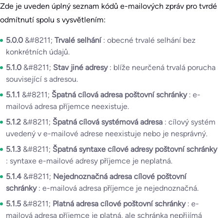
Zde je uveden úplný seznam kódů e-mailových zpráv pro tvrdé
odmítnutí spolu s vysvětlením:
5.0.0
&#8211;
Trvalé selhání
: obecné trvalé selhání bez
konkrétních údajů.
5.1.0
&#8211;
Stav jiné adresy
: blíže neurčená trvalá porucha
související s adresou.
5.1.1
&#8211;
Špatná cílová adresa poštovní schránky
: e-
mailová adresa příjemce neexistuje.
5.1.2
&#8211;
Špatná cílová systémová adresa
: cílový systém
uvedený v e-mailové adrese neexistuje nebo je nesprávný.
5.1.3
&#8211;
Špatná syntaxe cílové adresy poštovní schránky
: syntaxe e-mailové adresy příjemce je neplatná.
5.1.4
&#8211;
Nejednoznačná adresa cílové poštovní
schránky
: e-mailová adresa příjemce je nejednoznačná.
5.1.5
&#8211;
Platná adresa cílové poštovní schránky
: e-
mailová adresa příjemce je platná, ale schránka nepřijímá