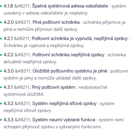
4.1.8
&#8211;
Špatná systémová adresa odesílatele
: systém
uvedený v adrese odesílatele je neplatný.
4.2.0
&#8211;
Plná poštovní schránka
: schránka příjemce je
plná a nemůže přijmout další zprávy.
4.2.1
&#8211;
Poštovní schránka je vypnutá, nepřijímá zprávy
:
Schránka je vypnutá a nepřijímá zprávy.
4.2.2
&#8211;
Poštovní schránka nepřijímá zprávy
: schránka
aktuálně nepřijímá zprávy.
4.3.0
&#8211;
Úložiště poštovního systému je plné
: poštovní
systém je plný a nemůže ukládat další zprávy.
4.3.1
&#8211;
Plný poštovní systém
: nedostatečné
systémové úložiště.
4.3.2
&#8211;
Systém nepřijímá síťové zprávy
: systém
nepřijímá síťové zprávy.
4.3.3
&#8211;
Systém neumí vybrané funkce
: systém není
schopen přijmout zprávu s vybranými funkcemi.