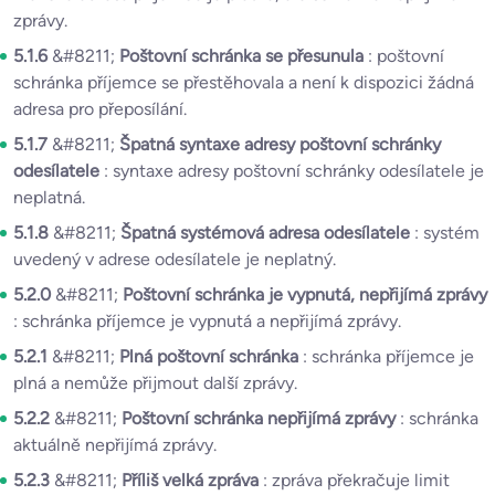
zprávy.
5.1.6
&#8211;
Poštovní schránka se přesunula
: poštovní
schránka příjemce se přestěhovala a není k dispozici žádná
adresa pro přeposílání.
5.1.7
&#8211;
Špatná syntaxe adresy poštovní schránky
odesílatele
: syntaxe adresy poštovní schránky odesílatele je
neplatná.
5.1.8
&#8211;
Špatná systémová adresa odesílatele
: systém
uvedený v adrese odesílatele je neplatný.
5.2.0
&#8211;
Poštovní schránka je vypnutá, nepřijímá zprávy
: schránka příjemce je vypnutá a nepřijímá zprávy.
5.2.1
&#8211;
Plná poštovní schránka
: schránka příjemce je
plná a nemůže přijmout další zprávy.
5.2.2
&#8211;
Poštovní schránka nepřijímá zprávy
: schránka
aktuálně nepřijímá zprávy.
5.2.3
&#8211;
Příliš velká zpráva
: zpráva překračuje limit