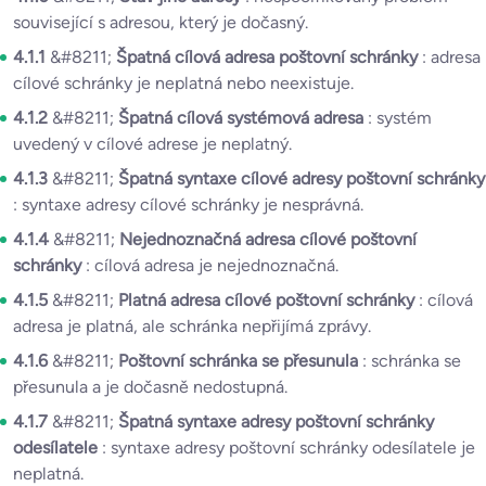
související s adresou, který je dočasný.
4.1.1
&#8211;
Špatná cílová adresa poštovní schránky
: adresa
cílové schránky je neplatná nebo neexistuje.
4.1.2
&#8211;
Špatná cílová systémová adresa
: systém
uvedený v cílové adrese je neplatný.
4.1.3
&#8211;
Špatná syntaxe cílové adresy poštovní schránky
: syntaxe adresy cílové schránky je nesprávná.
4.1.4
&#8211;
Nejednoznačná adresa cílové poštovní
schránky
: cílová adresa je nejednoznačná.
4.1.5
&#8211;
Platná adresa cílové poštovní schránky
: cílová
adresa je platná, ale schránka nepřijímá zprávy.
4.1.6
&#8211;
Poštovní schránka se přesunula
: schránka se
přesunula a je dočasně nedostupná.
4.1.7
&#8211;
Špatná syntaxe adresy poštovní schránky
odesílatele
: syntaxe adresy poštovní schránky odesílatele je
neplatná.