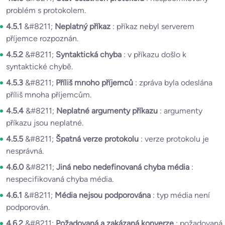
problém s protokolem.
4.5.1
&#8211;
Neplatný příkaz
: příkaz nebyl serverem
příjemce rozpoznán.
4.5.2
&#8211;
Syntaktická chyba
: v příkazu došlo k
syntaktické chybě.
4.5.3
&#8211;
Příliš mnoho příjemců
: zpráva byla odeslána
příliš mnoha příjemcům.
4.5.4
&#8211;
Neplatné argumenty příkazu
: argumenty
příkazu jsou neplatné.
4.5.5
&#8211;
Špatná verze protokolu
: verze protokolu je
nesprávná.
4.6.0
&#8211;
Jiná nebo nedefinovaná chyba média
:
nespecifikovaná chyba média.
4.6.1
&#8211;
Média nejsou podporována
: typ média není
podporován.
4.6.2
&#8211;
Požadovaná a zakázaná konverze
: požadovaná