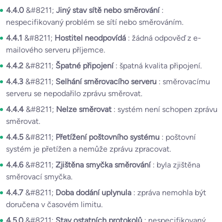
4.4.0
&#8211;
Jiný stav sítě nebo směrování
:
nespecifikovaný problém se sítí nebo směrováním.
4.4.1
&#8211;
Hostitel neodpovídá
: žádná odpověď z e-
mailového serveru příjemce.
4.4.2
&#8211;
Špatné připojení
: špatná kvalita připojení.
4.4.3
&#8211;
Selhání směrovacího serveru
: směrovacímu
serveru se nepodařilo zprávu směrovat.
4.4.4
&#8211;
Nelze směrovat
: systém není schopen zprávu
směrovat.
4.4.5
&#8211;
Přetížení poštovního systému
: poštovní
systém je přetížen a nemůže zprávu zpracovat.
4.4.6
&#8211;
Zjištěna smyčka směrování
: byla zjištěna
směrovací smyčka.
4.4.7
&#8211;
Doba dodání uplynula
: zpráva nemohla být
doručena v časovém limitu.
4.5.0
&#8211;
Stav ostatních protokolů
: nespecifikovaný