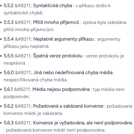
5.5.2
&#8211;
Syntaktická chyba
: v příkazu došlo k
syntaktické chybě.
5.5.3
&#8211;
Příliš mnoho příjemců
: zpráva byla odeslána
příliš mnoha příjemcům.
5.5.4
&#8211;
Neplatné argumenty příkazu
: argumenty
příkazu jsou neplatné.
5.5.5
&#8211;
Špatná verze protokolu
: verze protokolu je
nesprávná.
5.6.0
&#8211;
Jiná nebo nedefinovaná chyba média
:
nespecifikovaná chyba média.
5.6.1
&#8211;
Média nejsou podporována
: typ média není
podporován.
5.6.2
&#8211;
Požadovaná a zakázaná konverze
: požadovaná
konverze médií je zakázána.
5.6.3
&#8211;
Konverze je vyžadována, ale není podporována
: požadovaná konverze médií není podporována.