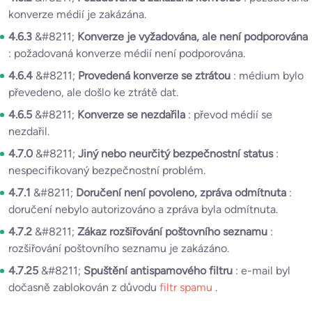
konverze médií je zakázána.
4.6.3
&#8211;
Konverze je vyžadována, ale není podporována
: požadovaná konverze médií není podporována.
4.6.4
&#8211;
Provedená konverze se ztrátou
: médium bylo
převedeno, ale došlo ke ztrátě dat.
4.6.5
&#8211;
Konverze se nezdařila
: převod médií se
nezdařil.
4.7.0
&#8211;
Jiný nebo neurčitý bezpečnostní status
:
nespecifikovaný bezpečnostní problém.
4.7.1
&#8211;
Doručení není povoleno, zpráva odmítnuta
:
doručení nebylo autorizováno a zpráva byla odmítnuta.
4.7.2
&#8211;
Zákaz rozšiřování poštovního seznamu
:
rozšiřování poštovního seznamu je zakázáno.
4.7.25
&#8211;
Spuštění antispamového filtru
: e-mail byl
dočasně zablokován z důvodu
filtr spamu
.