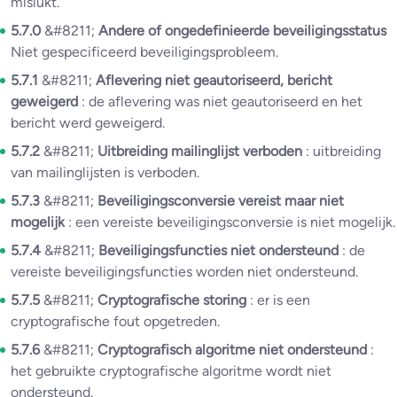
mislukt.
5.7.0
&#8211;
Andere of ongedefinieerde beveiligingsstatus
Niet gespecificeerd beveiligingsprobleem.
5.7.1
&#8211;
Aflevering niet geautoriseerd, bericht
geweigerd
: de aflevering was niet geautoriseerd en het
bericht werd geweigerd.
5.7.2
&#8211;
Uitbreiding mailinglijst verboden
: uitbreiding
van mailinglijsten is verboden.
5.7.3
&#8211;
Beveiligingsconversie vereist maar niet
mogelijk
: een vereiste beveiligingsconversie is niet mogelijk.
5.7.4
&#8211;
Beveiligingsfuncties niet ondersteund
: de
vereiste beveiligingsfuncties worden niet ondersteund.
5.7.5
&#8211;
Cryptografische storing
: er is een
cryptografische fout opgetreden.
5.7.6
&#8211;
Cryptografisch algoritme niet ondersteund
:
het gebruikte cryptografische algoritme wordt niet
ondersteund.