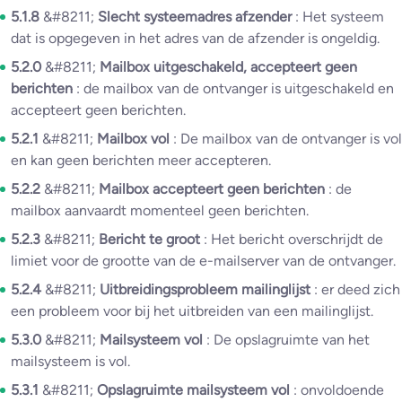
5.1.8
&#8211;
Slecht systeemadres afzender
: Het systeem
dat is opgegeven in het adres van de afzender is ongeldig.
5.2.0
&#8211;
Mailbox uitgeschakeld, accepteert geen
berichten
: de mailbox van de ontvanger is uitgeschakeld en
accepteert geen berichten.
5.2.1
&#8211;
Mailbox vol
: De mailbox van de ontvanger is vol
en kan geen berichten meer accepteren.
5.2.2
&#8211;
Mailbox accepteert geen berichten
: de
mailbox aanvaardt momenteel geen berichten.
5.2.3
&#8211;
Bericht te groot
: Het bericht overschrijdt de
limiet voor de grootte van de e-mailserver van de ontvanger.
5.2.4
&#8211;
Uitbreidingsprobleem mailinglijst
: er deed zich
een probleem voor bij het uitbreiden van een mailinglijst.
5.3.0
&#8211;
Mailsysteem vol
: De opslagruimte van het
mailsysteem is vol.
5.3.1
&#8211;
Opslagruimte mailsysteem vol
: onvoldoende