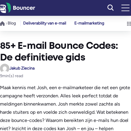
Ga
naar
de
Blog
Deliverability van e-mail
E-mailmarketing
inhoud
85+ E-mail Bounce Codes:
De definitieve gids
Jakub Ziecina
9
min(s) read
Maak kennis met Josh, een e-mailmarketeer die net een grote
campagne heeft verzonden. Alles leek perfect totdat de
meldingen binnenkwamen. Josh merkte zowel zachte als
harde stuiters op en voelde zich overweldigd. Wat betekenen
deze bounce-codes? Waarom bereikten zijn e-mails hun doel
niet? Inzicht in deze codes kan Josh – en jou – helpen