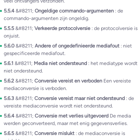
veel ontvangers verzonden.
5.5.4
&#8211;
Ongeldige commando-argumenten
: de
commando-argumenten zijn ongeldig.
5.5.5
&#8211;
Verkeerde protocolversie
: de protocolversie is
onjuist.
5.6.0
&#8211;
Andere of ongedefinieerde mediafout
: niet
gespecificeerde mediafout.
5.6.1
&#8211;
Media niet ondersteund
: het mediatype wordt
niet ondersteund.
5.6.2
&#8211;
Conversie vereist en verboden
Een vereiste
mediaconversie is verboden.
5.6.3
&#8211;
Conversie vereist maar niet ondersteund
: de
vereiste mediaconversie wordt niet ondersteund.
5.6.4
&#8211;
Conversie met verlies uitgevoerd
De media
werden geconverteerd, maar met enig gegevensverlies.
5.6.5
&#8211;
Conversie mislukt
: de mediaconversie is