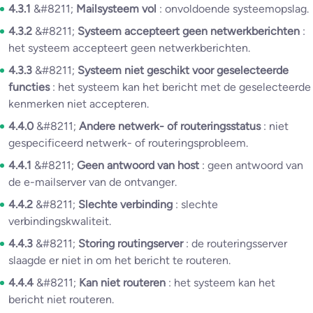
4.3.1
&#8211;
Mailsysteem vol
: onvoldoende systeemopslag.
4.3.2
&#8211;
Systeem accepteert geen netwerkberichten
:
het systeem accepteert geen netwerkberichten.
4.3.3
&#8211;
Systeem niet geschikt voor geselecteerde
functies
: het systeem kan het bericht met de geselecteerde
kenmerken niet accepteren.
4.4.0
&#8211;
Andere netwerk- of routeringsstatus
: niet
gespecificeerd netwerk- of routeringsprobleem.
4.4.1
&#8211;
Geen antwoord van host
: geen antwoord van
de e-mailserver van de ontvanger.
4.4.2
&#8211;
Slechte verbinding
: slechte
verbindingskwaliteit.
4.4.3
&#8211;
Storing routingserver
: de routeringsserver
slaagde er niet in om het bericht te routeren.
4.4.4
&#8211;
Kan niet routeren
: het systeem kan het
bericht niet routeren.