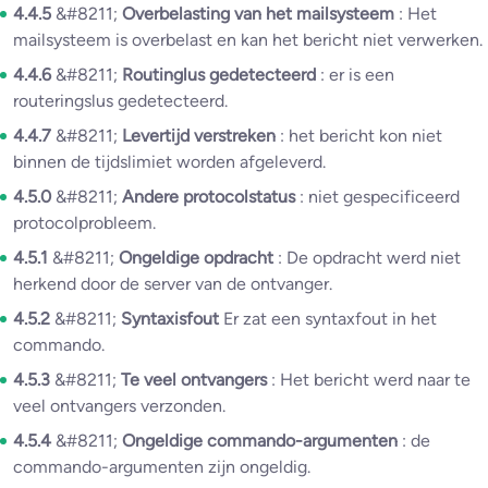
4.4.5
&#8211;
Overbelasting van het mailsysteem
: Het
mailsysteem is overbelast en kan het bericht niet verwerken.
4.4.6
&#8211;
Routinglus gedetecteerd
: er is een
routeringslus gedetecteerd.
4.4.7
&#8211;
Levertijd verstreken
: het bericht kon niet
binnen de tijdslimiet worden afgeleverd.
4.5.0
&#8211;
Andere protocolstatus
: niet gespecificeerd
protocolprobleem.
4.5.1
&#8211;
Ongeldige opdracht
: De opdracht werd niet
herkend door de server van de ontvanger.
4.5.2
&#8211;
Syntaxisfout
Er zat een syntaxfout in het
commando.
4.5.3
&#8211;
Te veel ontvangers
: Het bericht werd naar te
veel ontvangers verzonden.
4.5.4
&#8211;
Ongeldige commando-argumenten
: de
commando-argumenten zijn ongeldig.