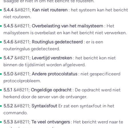
slaagde er niet in om het bericht te routeren.
5.4.4
&#8211;
Kan niet routeren
: het systeem kan het bericht
niet routeren.
5.4.5
&#8211;
Overbelasting van het mailsysteem
: Het
mailsysteem is overbelast en kan het bericht niet verwerken.
5.4.6
&#8211;
Routinglus gedetecteerd
: er is een
routeringslus gedetecteerd.
5.4.7
&#8211;
Levertijd verstreken
: het bericht kon niet
binnen de tijdslimiet worden afgeleverd.
5.5.0
&#8211;
Andere protocolstatus
: niet gespecificeerd
protocolprobleem.
5.5.1
&#8211;
Ongeldige opdracht
: De opdracht werd niet
herkend door de server van de ontvanger.
5.5.2
&#8211;
Syntaxisfout
Er zat een syntaxfout in het
commando.
5.5.3
&#8211;
Te veel ontvangers
: Het bericht werd naar te