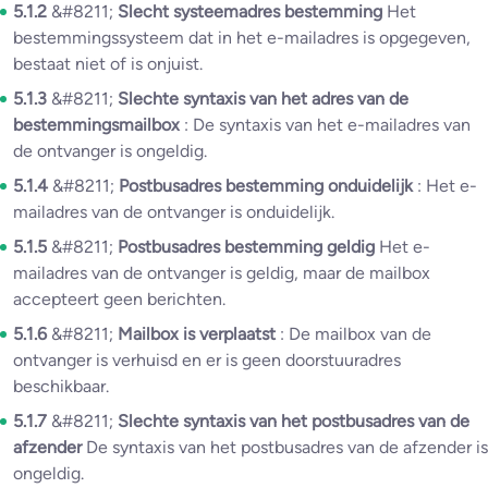
5.1.2
&#8211;
Slecht systeemadres bestemming
Het
bestemmingssysteem dat in het e-mailadres is opgegeven,
bestaat niet of is onjuist.
5.1.3
&#8211;
Slechte syntaxis van het adres van de
bestemmingsmailbox
: De syntaxis van het e-mailadres van
de ontvanger is ongeldig.
5.1.4
&#8211;
Postbusadres bestemming onduidelijk
: Het e-
mailadres van de ontvanger is onduidelijk.
5.1.5
&#8211;
Postbusadres bestemming geldig
Het e-
mailadres van de ontvanger is geldig, maar de mailbox
accepteert geen berichten.
5.1.6
&#8211;
Mailbox is verplaatst
: De mailbox van de
ontvanger is verhuisd en er is geen doorstuuradres
beschikbaar.
5.1.7
&#8211;
Slechte syntaxis van het postbusadres van de
afzender
De syntaxis van het postbusadres van de afzender is
ongeldig.