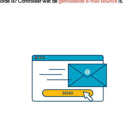
orde is? Controleer wat de
gemiddelde e-mail bounce
is.