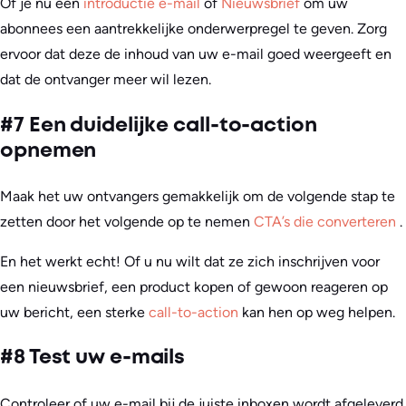
Of je nu een
introductie e-mail
of
Nieuwsbrief
om uw
abonnees een aantrekkelijke onderwerpregel te geven. Zorg
ervoor dat deze de inhoud van uw e-mail goed weergeeft en
dat de ontvanger meer wil lezen.
#7 Een duidelijke call-to-action
opnemen
Maak het uw ontvangers gemakkelijk om de volgende stap te
zetten door het volgende op te nemen
CTA’s die converteren
.
En het werkt echt! Of u nu wilt dat ze zich inschrijven voor
een nieuwsbrief, een product kopen of gewoon reageren op
uw bericht, een sterke
call-to-action
kan hen op weg helpen.
#8 Test uw e-mails
Controleer of uw e-mail bij de juiste inboxen wordt afgeleverd.