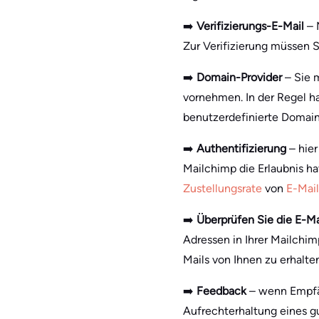
➡️
Verifizierungs-E-Mail
– 
Zur Verifizierung müssen S
➡️
Domain-Provider
– Sie 
vornehmen. In der Regel h
benutzerdefinierte Domain
➡️
Authentifizierung
– hier
Mailchimp die Erlaubnis ha
Zustellungsrate
von
E-Mail
➡️
Überprüfen Sie die E-M
Adressen in Ihrer Mailchimp-
Mails von Ihnen zu erhalten
➡️
Feedback
– wenn Empfä
Aufrechterhaltung eines gu