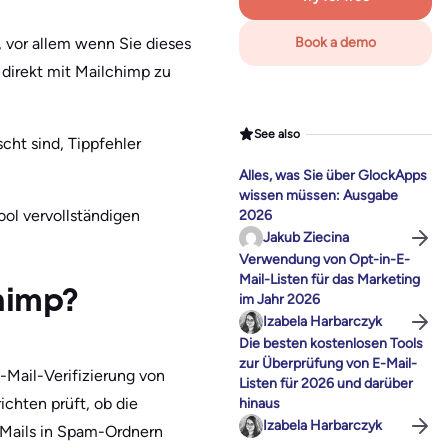
, vor allem wenn Sie dieses
Book a demo
 direkt mit Mailchimp zu
See also
scht sind, Tippfehler
Alles, was Sie über GlockApps
wissen müssen: Ausgabe
ol vervollständigen
2026
Jakub Ziecina
Verwendung von Opt-in-E-
Mail-Listen für das Marketing
chimp?
im Jahr 2026
Izabela Harbarczyk
Die besten kostenlosen Tools
zur Überprüfung von E-Mail-
E-Mail-Verifizierung von
Listen für 2026 und darüber
chten prüft, ob die
hinaus
Izabela Harbarczyk
E-Mails in Spam-Ordnern