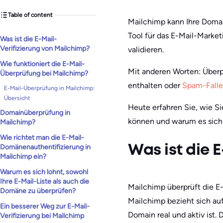
Table of content
Mailchimp kann Ihre Domain
Tool für das E-Mail-Market
Was ist die E-Mail-
Verifizierung von Mailchimp?
validieren.
Wie funktioniert die E-Mail-
Mit anderen Worten: Überprü
Überprüfung bei Mailchimp?
enthalten oder
Spam-Fall
E-Mail-Überprüfung in Mailchimp:
Übersicht
Heute erfahren Sie, wie S
Domainüberprüfung in
können und warum es sich l
Mailchimp?
Wie richtet man die E-Mail-
Domänenauthentifizierung in
Was ist die 
Mailchimp ein?
Warum es sich lohnt, sowohl
Ihre E-Mail-Liste als auch die
Mailchimp überprüft die E-
Domäne zu überprüfen?
Mailchimp bezieht sich au
Ein besserer Weg zur E-Mail-
Domain real und aktiv ist.
Verifizierung bei Mailchimp