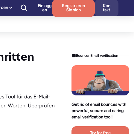
Einlogg
Registrieren
Kon
rcen
en
Sie sich
takt
hritten
Bouncer Email verification
s Tool für das E-Mail-
Get rid of email bounces with
eren Worten: Überprüfen
powerful, secure and caring
email verification tool!
Try for free