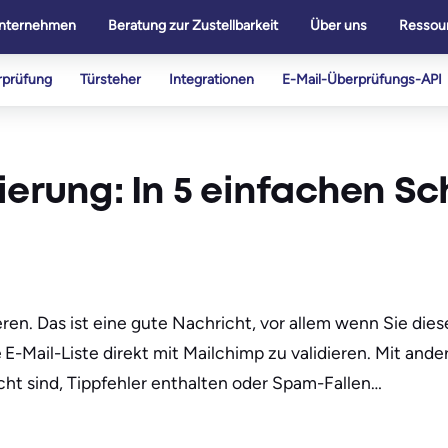
nternehmen
Beratung zur Zustellbarkeit
Über uns
Ressou
rprüfung
Türsteher
Integrationen
E-Mail-Überprüfungs-API
ierung: In 5 einfachen Sc
ren. Das ist eine gute Nachricht, vor allem wenn Sie diese
E-Mail-Liste direkt mit Mailchimp zu validieren. Mit and
älscht sind, Tippfehler enthalten oder Spam-Fallen…