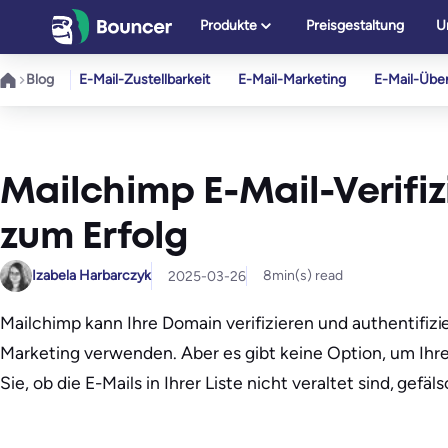
Zum
Produkte
Preisgestaltung
U
Inhalt
springen
Blog
E-Mail-Zustellbarkeit
E-Mail-Marketing
E-Mail-Übe
Mailchimp E-Mail-Verifiz
zum Erfolg
Izabela Harbarczyk
8
min(s) read
2025-03-26
Mailchimp kann Ihre Domain verifizieren und authentifizie
Marketing verwenden. Aber es gibt keine Option, um Ihre 
Sie, ob die E-Mails in Ihrer Liste nicht veraltet sind, gef