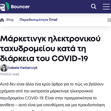
Μετάβαση
στο
περιεχόμενο
Blog
Παραδοσιμότητα Email
Μάρκετινγκ ηλεκτρονικού
ταχυδρομείου κατά τη
διάρκεια του COVID-19
Izabela Harbarczyk
1
min(s) read
Αυτό δεν είναι άλλο ένα κρύο άρθρο για το πώς να βγάλουν
χρήματα από την εκστρατεία μάρκετινγκ ηλεκτρονικού
ταχυδρομείου COVID-19. Είναι στην πραγματικότητα το
αντίθετο – αυτό είναι μια υπενθύμιση και μια προειδοποίηση