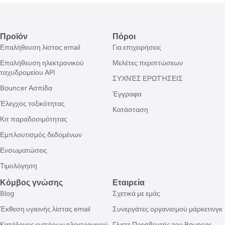
Προϊόν
Πόροι
Επαλήθευση λίστας email
Για επιχειρήσεις
Επαλήθευση ηλεκτρονικού
Μελέτες περιπτώσεων
ταχυδρομείου API
ΣΥΧΝΈΣ ΕΡΩΤΉΣΕΙΣ
Bouncer Ασπίδα
Έγγραφα
Έλεγχος τοξικότητας
Κατάσταση
Κιτ παραδοσιμότητας
Εμπλουτισμός δεδομένων
Ενσωματώσεις
Τιμολόγηση
Κόμβος γνώσης
Εταιρεία
Blog
Σχετικά με εμάς
Έκθεση υγιεινής λίστας email
Συνεργάτες οργανισμού μάρκετινγκ
Κατάλογος εμπόρων ηλεκτρονικού
Γίνετε Πρεσβευτής του Bouncer