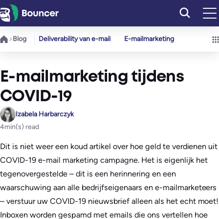
Ga
naar
de
Blog
Deliverability van e-mail
E-mailmarketing
inhoud
E-mailmarketing tijdens
COVID-19
Izabela Harbarczyk
4
min(s) read
Dit is niet weer een koud artikel over hoe geld te verdienen uit
COVID-19 e-mail marketing campagne. Het is eigenlijk het
tegenovergestelde – dit is een herinnering en een
waarschuwing aan alle bedrijfseigenaars en e-mailmarketeers
– verstuur uw COVID-19 nieuwsbrief alleen als het echt moet!
Inboxen worden gespamd met emails die ons vertellen hoe