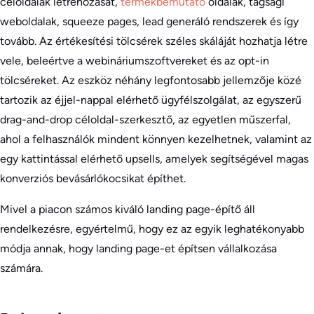
céloldalak létrehozását,
termékbemutató
oldalak, tagsági
weboldalak, squeeze pages, lead generáló rendszerek és így
tovább. Az értékesítési tölcsérek széles skáláját hozhatja létre
vele, beleértve a webináriumszoftvereket és az opt-in
tölcséreket. Az eszköz néhány legfontosabb jellemzője közé
tartozik az éjjel-nappal elérhető ügyfélszolgálat, az egyszerű
drag-and-drop céloldal-szerkesztő, az egyetlen műszerfal,
ahol a felhasználók mindent könnyen kezelhetnek, valamint az
egy kattintással elérhető upsells, amelyek segítségével magas
konverziós bevásárlókocsikat építhet.
Mivel a piacon számos kiváló landing page-építő áll
rendelkezésre, egyértelmű, hogy ez az egyik leghatékonyabb
módja annak, hogy landing page-et építsen vállalkozása
számára.