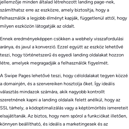
jellemzője minden általad létrehozott landing page-nek,
számíthatsz erre az eszközre, amely biztosítja, hogy a
felhasználók a legjobb élményt kapják, függetlenül attól, hogy
milyen eszközön látogatják az oldalt.
Ennek eredményeképpen csökken a webhely visszafordulási
aránya, és javul a konverzió. Ezzel együtt az eszköz lehetővé
teszi, hogy történetszerű és egyedi landing oldalakat hozzon
létre, amelyek megragadják a felhasználók figyelmét.
A Swipe Pages lehetővé teszi, hogy céloldalakat tegyen közzé
a domainjén, és a szervereiken hosztolja őket. Így ideális
választás mindazok számára, akik nagyobb kontrollt
szeretnének kapni a landing oldalaik felett anélkül, hogy az
SSL tárhely, a kódoptimalizálás vagy a képtömörítés ismereteit
elsajátítanák. Az biztos, hogy nem spórol a funkciókat illetően,
könnyen beállítható, és ideális a marketingesek és az