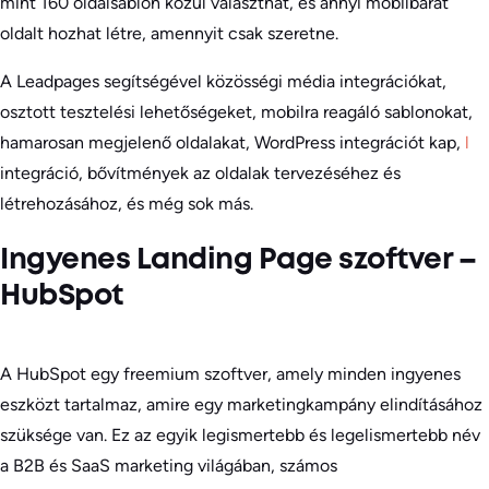
mint 160 oldalsablon közül választhat, és annyi mobilbarát
oldalt hozhat létre, amennyit csak szeretne.
A Leadpages segítségével közösségi média integrációkat,
osztott tesztelési lehetőségeket, mobilra reagáló sablonokat,
hamarosan megjelenő oldalakat, WordPress integrációt kap,
l
integráció, bővítmények az oldalak tervezéséhez és
létrehozásához, és még sok más.
Ingyenes Landing Page szoftver –
HubSpot
A HubSpot egy freemium szoftver, amely minden ingyenes
eszközt tartalmaz, amire egy marketingkampány elindításához
szüksége van. Ez az egyik legismertebb és legelismertebb név
a B2B és SaaS marketing világában, számos