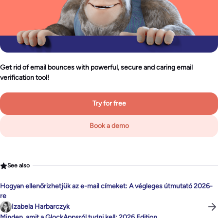
Get rid of email bounces with powerful, secure and caring email
verification tool!
Try for free
Book a demo
See also
Hogyan ellenőrizhetjük az e-mail címeket: A végleges útmutató 2026-
re
Izabela Harbarczyk
Minden, amit a GlockAppsról tudni kell: 2026 Edition