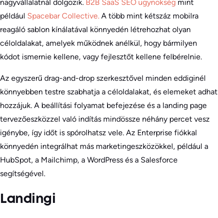
nagyvállalatnál dolgozik.
B2B SaaS SEO ügynökség
mint
például
Spacebar Collective.
A több mint kétszáz mobilra
reagáló sablon kínálatával könnyedén létrehozhat olyan
céloldalakat, amelyek működnek anélkül, hogy bármilyen
kódot ismernie kellene, vagy fejlesztőt kellene felbérelnie.
Az egyszerű drag-and-drop szerkesztővel minden eddiginél
könnyebben testre szabhatja a céloldalakat, és elemeket adhat
hozzájuk. A beállítási folyamat befejezése és a landing page
tervezőeszközzel való indítás mindössze néhány percet vesz
igénybe, így időt is spórolhatsz vele. Az Enterprise fiókkal
könnyedén integrálhat más marketingeszközökkel, például a
HubSpot, a Mailchimp, a WordPress és a Salesforce
segítségével.
Landingi