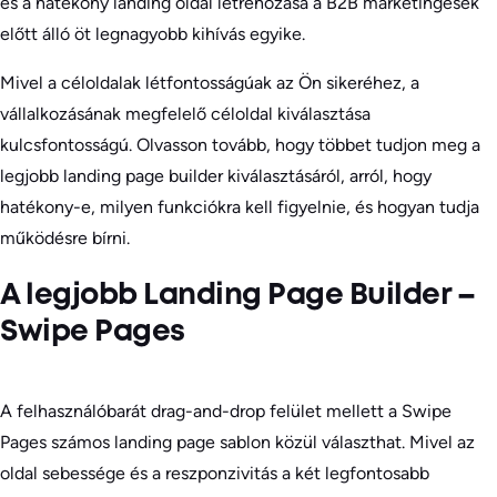
és a hatékony landing oldal létrehozása a B2B marketingesek
előtt álló öt legnagyobb kihívás egyike.
Mivel a céloldalak létfontosságúak az Ön sikeréhez, a
vállalkozásának megfelelő céloldal kiválasztása
kulcsfontosságú. Olvasson tovább, hogy többet tudjon meg a
legjobb landing page builder kiválasztásáról, arról, hogy
hatékony-e, milyen funkciókra kell figyelnie, és hogyan tudja
működésre bírni.
A legjobb Landing Page Builder –
Swipe Pages
A felhasználóbarát drag-and-drop felület mellett a Swipe
Pages számos landing page sablon közül választhat. Mivel az
oldal sebessége és a reszponzivitás a két legfontosabb