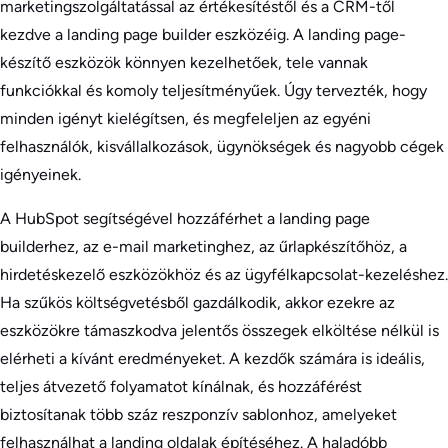
marketingszolgáltatással az értékesítéstől és a CRM-től
kezdve a landing page builder eszközéig. A landing page-
készítő eszközök könnyen kezelhetőek, tele vannak
funkciókkal és komoly teljesítményűek. Úgy tervezték, hogy
minden igényt kielégítsen, és megfeleljen az egyéni
felhasználók, kisvállalkozások, ügynökségek és nagyobb cégek
igényeinek.
A HubSpot segítségével hozzáférhet a landing page
builderhez, az e-mail marketinghez, az űrlapkészítőhöz, a
hirdetéskezelő eszközökhöz és az ügyfélkapcsolat-kezeléshez.
Ha szűkös költségvetésből gazdálkodik, akkor ezekre az
eszközökre támaszkodva jelentős összegek elköltése nélkül is
elérheti a kívánt eredményeket. A kezdők számára is ideális,
teljes átvezető folyamatot kínálnak, és hozzáférést
biztosítanak több száz reszponzív sablonhoz, amelyeket
felhasználhat a landing oldalak építéséhez. A haladóbb