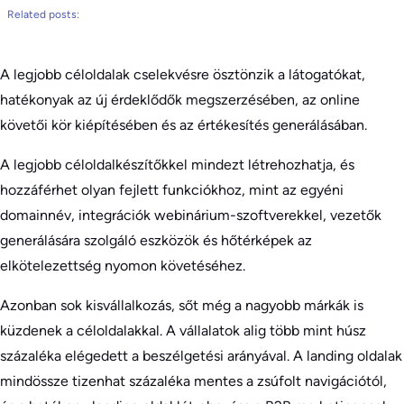
Related posts:
A legjobb céloldalak cselekvésre ösztönzik a látogatókat,
hatékonyak az új érdeklődők megszerzésében, az online
követői kör kiépítésében és az értékesítés generálásában.
A legjobb céloldalkészítőkkel mindezt létrehozhatja, és
hozzáférhet olyan fejlett funkciókhoz, mint az egyéni
domainnév, integrációk webinárium-szoftverekkel, vezetők
generálására szolgáló eszközök és hőtérképek az
elkötelezettség nyomon követéséhez.
Azonban sok kisvállalkozás, sőt még a nagyobb márkák is
küzdenek a céloldalakkal. A vállalatok alig több mint húsz
százaléka elégedett a beszélgetési arányával. A landing oldalak
mindössze tizenhat százaléka mentes a zsúfolt navigációtól,