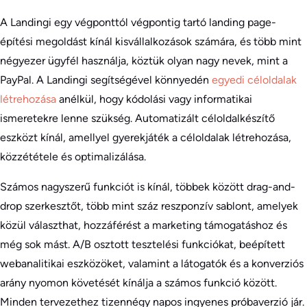
A Landingi egy végponttól végpontig tartó landing page-
építési megoldást kínál kisvállalkozások számára, és több mint
négyezer ügyfél használja, köztük olyan nagy nevek, mint a
PayPal. A Landingi segítségével könnyedén
egyedi céloldalak
létrehozása
anélkül, hogy kódolási vagy informatikai
ismeretekre lenne szükség. Automatizált céloldalkészítő
eszközt kínál, amellyel gyerekjáték a céloldalak létrehozása,
közzététele és optimalizálása.
Számos nagyszerű funkciót is kínál, többek között drag-and-
drop szerkesztőt, több mint száz reszponzív sablont, amelyek
közül választhat, hozzáférést a marketing támogatáshoz és
még sok mást. A/B osztott tesztelési funkciókat, beépített
webanalitikai eszközöket, valamint a látogatók és a konverziós
arány nyomon követését kínálja a számos funkció között.
Minden tervezethez tizennégy napos ingyenes próbaverzió jár.