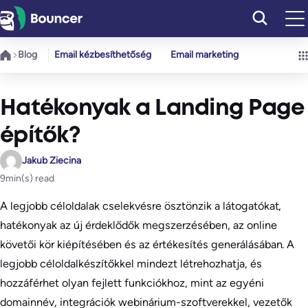
Ugrás
a
tartalomhoz
Blog
Email kézbesíthetőség
Email marketing
Hatékonyak a Landing Page
építők?
Jakub Ziecina
9
min(s) read
A legjobb céloldalak cselekvésre ösztönzik a látogatókat,
hatékonyak az új érdeklődők megszerzésében, az online
követői kör kiépítésében és az értékesítés generálásában. A
legjobb céloldalkészítőkkel mindezt létrehozhatja, és
hozzáférhet olyan fejlett funkciókhoz, mint az egyéni
domainnév, integrációk webinárium-szoftverekkel, vezetők