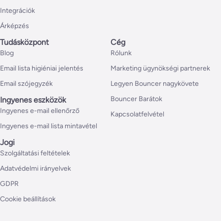
Integrációk
Árképzés
Tudásközpont
Cég
Blog
Rólunk
Email lista higiéniai jelentés
Marketing ügynökségi partnerek
Email szójegyzék
Legyen Bouncer nagykövete
Bouncer Barátok
Ingyenes eszközök
Ingyenes e-mail ellenőrző
Kapcsolatfelvétel
Ingyenes e-mail lista mintavétel
Jogi
Szolgáltatási feltételek
Adatvédelmi irányelvek
GDPR
Cookie beállítások