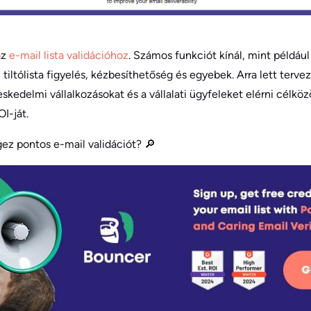
az
e-mail lista validációhoz
. Számos funkciót kínál, mint például
 tiltólista figyelés, kézbesíthetőség és egyebek. Arra lett terve
skedelmi vállalkozásokat és a vállalati ügyfeleket elérni célkö
I-ját.
ez pontos e-mail validációt? 🔎