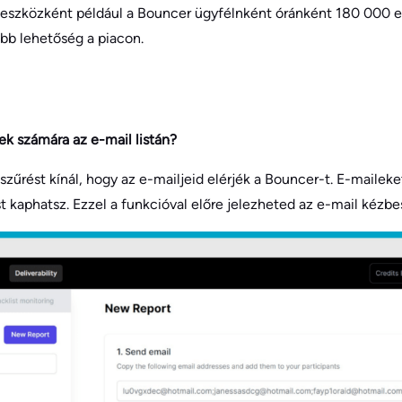
eszközként például a Bouncer ügyfélnként óránként 180 000 e-
abb lehetőség a piacon.
k számára az e-mail listán?
zűrést kínál, hogy az e-mailjeid elérjék a Bouncer-t. E-maileket
t kaphatsz. Ezzel a funkcióval előre jelezheted az e-mail kézbes