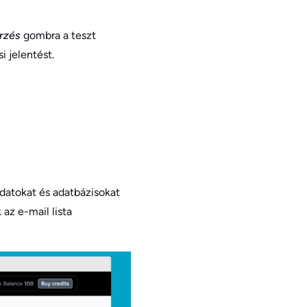
rzés
gombra a teszt
i jelentést.
adatokat és adatbázisokat
 az e-mail lista