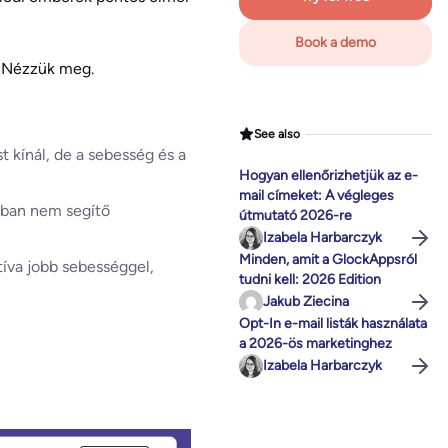
Book a demo
? Nézzük meg.
See also
t kínál, de a sebesség és a
Hogyan ellenőrizhetjük az e-
mail címeket: A végleges
jában nem segítő
útmutató 2026-re
Izabela Harbarczyk
Minden, amit a GlockAppsról
tíva jobb sebességgel,
tudni kell: 2026 Edition
Jakub Ziecina
Opt-In e-mail listák használata
a 2026-ös marketinghez
Izabela Harbarczyk