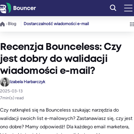
Przejdź
do
treści
Blog
Dostarczalność wiadomości e-mail
Recenzja Bounceless: Czy
jest dobry do walidacji
wiadomości e-mail?
Izabela Harbarczyk
2025-03-13
7
min(s) read
Czy natknąłeś się na Bounceless szukając narzędzia do
walidacji swoich list e-mailowych? Zastanawiasz się, czy jest
ono dobre? Mamy odpowiedź! Dla każdego email marketera,