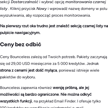
sekcji
Dostarczalność
i wybrać opcję
monitorowania czarnej
listy
. Kliknij przycisk
Nowy
i wprowadź nazwę domeny w polu
wyszukiwania, aby rozpocząć proces monitorowania.
Na pierwszy rzut oka trudno jest znaleźć sekcję czarnej listy na
pulpicie nawigacyjnym.
Ceny bez odbić
Ceny Bounceless zależą od Twoich potrzeb. Pakiety zaczynają
się od 29,00 USD miesięcznie za 5 000 kredytów. Jednak
strona z cenami jest dość myląca
, ponieważ istnieje wiele
pakietów do wyboru.
Bounceless zapewnia również
wersję próbną, ale jej
możliwości są bardzo ograniczone
.
Nie można odkryć
wszystkich funkcji
, na przykład Email Finder. I oferuje tylko
100 kredytów na weryfikację wiadomości e-mail.