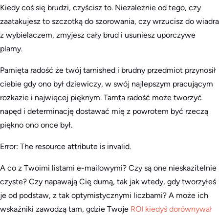
Kiedy coś się brudzi, czyścisz to. Niezależnie od tego, czy
zaatakujesz to szczotką do szorowania, czy wrzucisz do wiadra
z wybielaczem, zmyjesz cały brud i usuniesz uporczywe
plamy.
Pamięta radość że twój tarnished i brudny przedmiot przynosił
ciebie gdy ono był dziewiczy, w swój najlepszym pracującym
rozkazie i najwięcej pięknym. Tamta radość może tworzyć
napęd i determinację dostawać mię z powrotem być rzeczą
piękno ono once był.
Error: The resource attribute is invalid.
A co z Twoimi listami e-mailowymi? Czy są one nieskazitelnie
czyste? Czy napawają Cię dumą, tak jak wtedy, gdy tworzyłeś
je od podstaw, z tak optymistycznymi liczbami? A może ich
wskaźniki zawodzą tam, gdzie Twoje
ROI kiedyś dorównywał