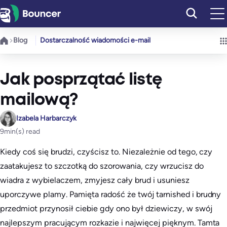
Przejdź
do
treści
Blog
Dostarczalność wiadomości e-mail
Jak posprzątać listę
mailową?
Izabela Harbarczyk
9
min(s) read
Kiedy coś się brudzi, czyścisz to. Niezależnie od tego, czy
zaatakujesz to szczotką do szorowania, czy wrzucisz do
wiadra z wybielaczem, zmyjesz cały brud i usuniesz
uporczywe plamy. Pamięta radość że twój tarnished i brudny
przedmiot przynosił ciebie gdy ono był dziewiczy, w swój
najlepszym pracującym rozkazie i najwięcej pięknym. Tamta