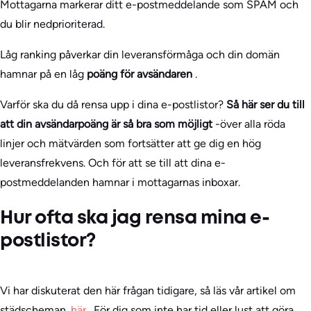
Mottagarna markerar ditt e-postmeddelande som SPAM och
du blir nedprioriterad.
Låg ranking påverkar din leveransförmåga och din domän
hamnar på en låg
poäng för avsändaren
.
Varför ska du då rensa upp i dina e-postlistor?
Så här ser du till
att din avsändarpoäng är så bra som möjligt
-över alla röda
linjer och mätvärden som fortsätter att ge dig en hög
leveransfrekvens. Och för att se till att dina e-
postmeddelanden hamnar i mottagarnas inboxar.
Hur ofta ska jag rensa mina e-
postlistor?
Vi har diskuterat den här frågan tidigare, så läs vår artikel om
städscheman.
här
. För dig som inte har tid eller lust att göra