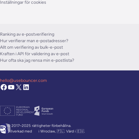
Inställningar för cookies
Ranking av e-postverifiering
Hur verifierar man e-postadresser?
Allt om verifiering av bulk-e-post
Kraften i API för validering av e-post
Hur ofta ska jag rensa min e-postlista?
hello@usebouncer.com
© 2017–2025
rättigheter förbehållna.
Tillverkad med
i Wroclaw, 🇵🇱. Värd i 🇪🇺.