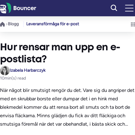
Hoppa
till
innehåll
Blogg
Leveransförmåga för e-post
Hur rensar man upp en e-
postlista?
Izabela Harbarczyk
10
min(s) read
När något blir smutsigt rengör du det. Vare sig du angriper det
med en skrubbar borste eller dumpar det i en hink med
blekmedel kommer du att rensa bort all smuts och ta bort de
envisa fläckarna. Minns glädjen du fick av ditt fläckiga och
smutsiga föremål när det var obehandlat, i bästa skick och…