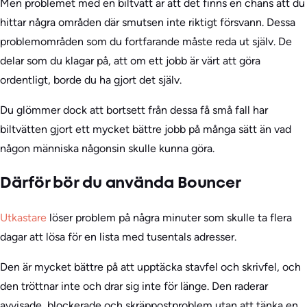
Men problemet med en biltvätt är att det finns en chans att du
hittar några områden där smutsen inte riktigt försvann. Dessa
problemområden som du fortfarande måste reda ut själv. De
delar som du klagar på, att om ett jobb är värt att göra
ordentligt, borde du ha gjort det själv.
Du glömmer dock att bortsett från dessa få små fall har
biltvätten gjort ett mycket bättre jobb på många sätt än vad
någon människa någonsin skulle kunna göra.
Därför bör du använda Bouncer
Utkastare
löser problem på några minuter som skulle ta flera
dagar att lösa för en lista med tusentals adresser.
Den är mycket bättre på att upptäcka stavfel och skrivfel, och
den tröttnar inte och drar sig inte för länge. Den raderar
avvisade, blockerade och skräppostproblem utan att tänka en