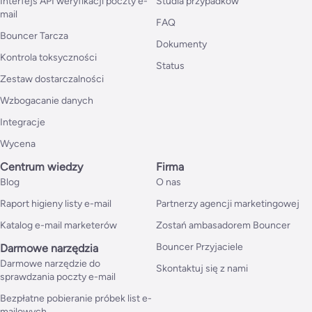
Interfejs API weryfikacji poczty e-
Studia przypadków
mail
FAQ
Bouncer Tarcza
Dokumenty
Kontrola toksyczności
Status
Zestaw dostarczalności
Wzbogacanie danych
Integracje
Wycena
Centrum wiedzy
Firma
Blog
O nas
Raport higieny listy e-mail
Partnerzy agencji marketingowej
Katalog e-mail marketerów
Zostań ambasadorem Bouncer
Bouncer Przyjaciele
Darmowe narzędzia
Darmowe narzędzie do
Skontaktuj się z nami
sprawdzania poczty e-mail
Bezpłatne pobieranie próbek list e-
mailowych