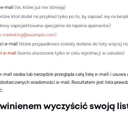
 e-mail
(te, które już nie istnieją)
które ktoś dodał na przykład tylko po to, by zapisać się na bezp
resy zaprojektowane specjalnie do łapania spamerów)
ak
marketing@example.com)
i e-mail
(które przypadkowo zostały dodane do listy więcej niż
i e-mail
(konta utworzone tylko w celu rejestracji w usłudze)
e-mail osoba lub narzędzie przegląda całą listę e-maili i usuwa 
starczanych wiadomości e-mail. Rezultatem jest lista prawdz
ć.
winienem wyczyścić swoją list