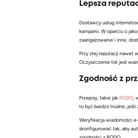
Lepsza reputa
Dostawcy usług interneto
kampanii. W oparciu o jako
zaangażowanie i inne, dos
Przy złej reputacji nawet 
Oczyszczenie list jest wa
Zgodność z pr
Przepisy, takie jak
RODO
, 
to być bardzo trudne, jeśl
Weryfikacja wiadomości e-
skonfigurować tak, aby au
zgodności z RODO.