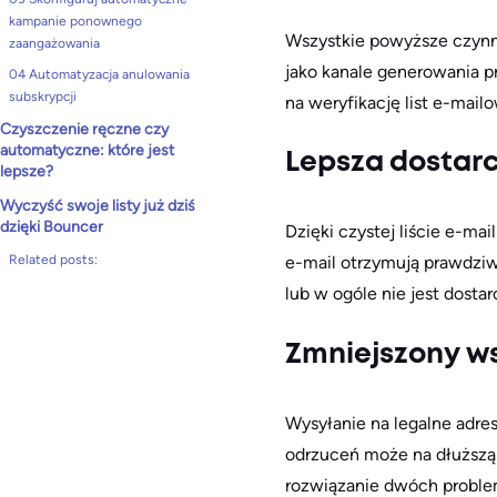
kampanie ponownego
Wszystkie powyższe czynn
zaangażowania
jako kanale generowania p
04 Automatyzacja anulowania
subskrypcji
na weryfikację list e-mail
Czyszczenie ręczne czy
automatyczne: które jest
Lepsza dostar
lepsze?
Wyczyść swoje listy już dziś
dzięki Bouncer
Dzięki czystej liście e-m
Related posts:
e-mail otrzymują prawdziwi
lub w ogóle nie jest dosta
Zmniejszony w
Wysyłanie na legalne adre
odrzuceń może na dłuższą 
rozwiązanie dwóch proble