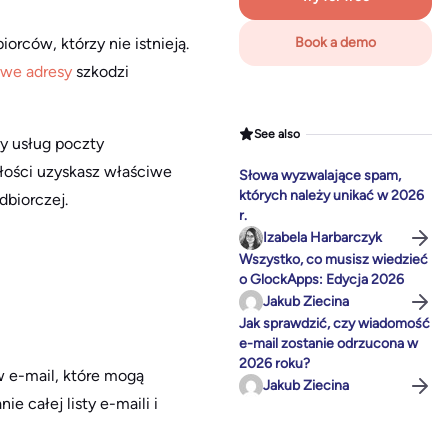
rców, którzy nie istnieją.
Book a demo
owe adresy
szkodzi
See also
y usług poczty
złości uzyskasz właściwe
Słowa wyzwalające spam,
których należy unikać w 2026
dbiorczej.
r.
Izabela Harbarczyk
Wszystko, co musisz wiedzieć
o GlockApps: Edycja 2026
Jakub Ziecina
Jak sprawdzić, czy wiadomość
e-mail zostanie odrzucona w
2026 roku?
w e-mail, które mogą
Jakub Ziecina
 całej listy e-maili i