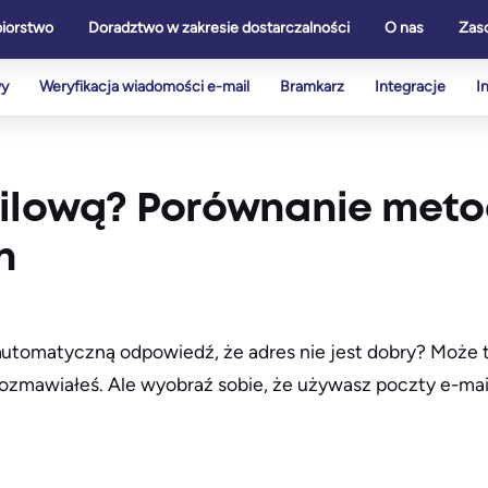
biorstwo
Doradztwo w zakresie dostarczalności
O nas
Zas
wy
Weryfikacja wiadomości e-mail
Bramkarz
Integracje
I
mailową? Porównanie met
h
automatyczną odpowiedź, że adres nie jest dobry? Może t
rozmawiałeś. Ale wyobraź sobie, że używasz poczty e-mail