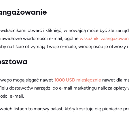
aangażowanie
i wskaźnikami otwarć i kliknięć, winowajcą może być źle zarządz
 prawidłowe wiadomości e-mail, ogólne
wskaźniki zaangażowan
by na liście otrzymają Twoje e-maile, więcej osób je otworzy i k
osztowa
lowego mogą sięgać nawet
1000 USD miesięcznie
nawet dla mał
elu dostawców narzędzi do e-mail marketingu nalicza opłaty w 
ści e-mail.
oich listach to martwy balast, który kosztuje cię pieniądze pr