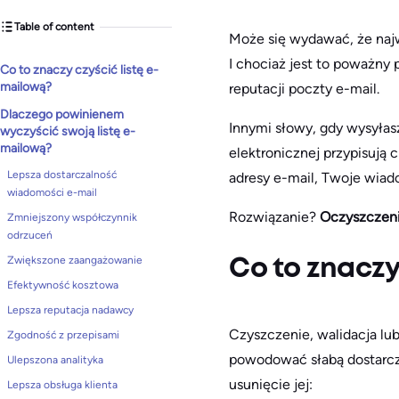
Table of content
Może się wydawać, że najw
I chociaż jest to poważny 
Co to znaczy czyścić listę e-
mailową?
reputacji poczty e-mail.
Dlaczego powinienem
Innymi słowy, gdy wysyłas
wyczyścić swoją listę e-
mailową?
elektronicznej przypisują 
Lepsza dostarczalność
adresy e-mail, Twoje wiad
wiadomości e-mail
Rozwiązanie?
Oczyszczeni
Zmniejszony współczynnik
odrzuceń
Zwiększone zaangażowanie
Co to znaczy
Efektywność kosztowa
Lepsza reputacja nadawcy
Czyszczenie, walidacja lub
Zgodność z przepisami
powodować słabą dostarcza
Ulepszona analityka
usunięcie jej:
Lepsza obsługa klienta