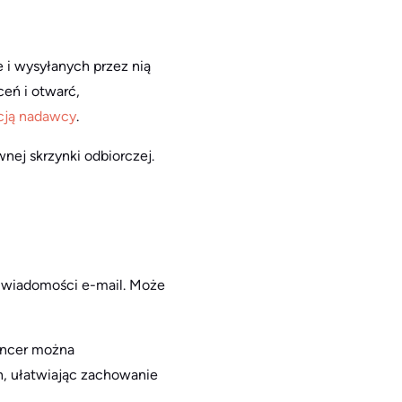
i wysyłanych przez nią
ceń i otwarć,
cją nadawcy
.
nej skrzynki odbiorczej.
w wiadomości e-mail. Może
uncer można
h, ułatwiając zachowanie