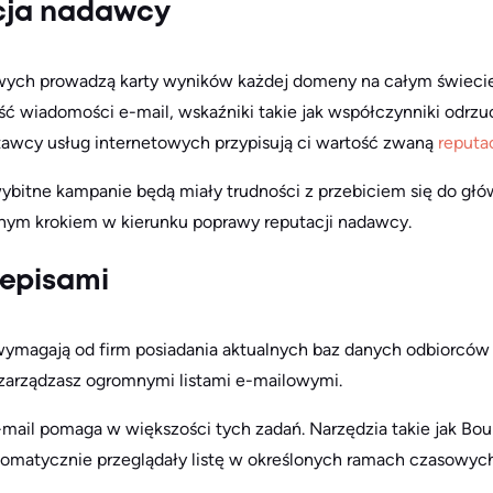
cja nadawcy
wych prowadzą karty wyników każdej domeny na całym świecie 
ść wiadomości e-mail, wskaźniki takie jak współczynniki odrzu
tawcy usług internetowych przypisują ci wartość zwaną
reputa
wybitne kampanie będą miały trudności z przebiciem się do głów
żnym krokiem w kierunku poprawy reputacji nadawcy.
zepisami
wymagają od firm posiadania aktualnych baz danych odbiorcó
i zarządzasz ogromnymi listami e-mailowymi.
mail pomaga w większości tych zadań. Narzędzia takie jak Bo
tomatycznie przeglądały listę w określonych ramach czasowyc