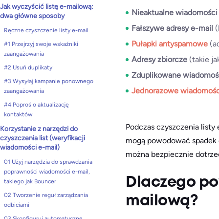
Jak wyczyścić listę e-mailową:
Nieaktualne wiadomości
dwa główne sposoby
Fałszywe adresy e-mail
(
Ręczne czyszczenie listy e-mail
Pułapki antyspamowe
(ad
#1 Przejrzyj swoje wskaźniki
zaangażowania
Adresy zbiorcze
(takie j
#2 Usuń duplikaty
Zduplikowane wiadomośc
#3 Wysyłaj kampanie ponownego
Jednorazowe wiadomośc
zaangażowania
#4 Poproś o aktualizację
kontaktów
Podczas czyszczenia listy 
Korzystanie z narzędzi do
czyszczenia list (weryfikacji
mogą powodować spadek do
wiadomości e-mail)
można bezpiecznie dotrze
01 Użyj narzędzia do sprawdzania
poprawności wiadomości e-mail,
Dlaczego po
takiego jak Bouncer
02 Tworzenie reguł zarządzania
mailową?
odbiciami
03 Skonfiguruj automatyczne