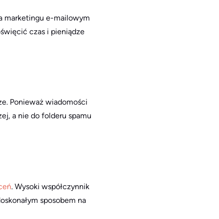
na marketingu e-mailowym
święcić czas i pieniądze
ższe. Ponieważ wiadomości
ej, a nie do folderu spamu
ceń
. Wysoki współczynnik
t doskonałym sposobem na