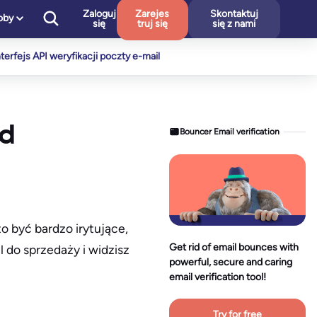
Zaloguj
Zarejes
Skontaktuj
oby
się
truj się
się z nami
nterfejs API weryfikacji poczty e-mail
od
Bouncer Email verification
o być bardzo irytujące,
Get rid of email bounces with
 do sprzedaży i widzisz
powerful, secure and caring
email verification tool!
Try for free