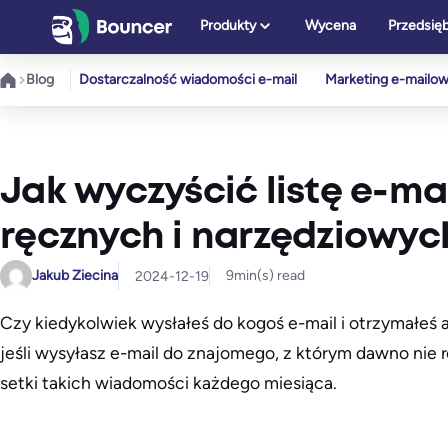
Przejdź
Produkty
Wycena
Przedsię
do
treści
Blog
Dostarczalność wiadomości e-mail
Marketing e-mailo
Jak wyczyścić listę e-
ręcznych i narzędziowyc
Jakub Ziecina
9
min(s) read
2024-12-19
Czy kiedykolwiek wysłałeś do kogoś e-mail i otrzymałeś 
jeśli wysyłasz e-mail do znajomego, z którym dawno nie 
setki takich wiadomości każdego miesiąca.