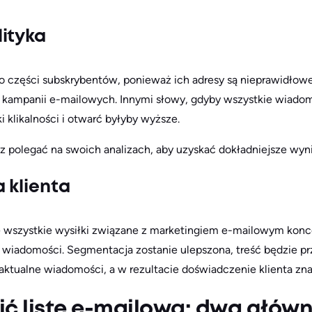
ityka
do części subskrybentów, ponieważ ich adresy są nieprawidłowe
h kampanii e-mailowych. Innymi słowy, gdyby wszystkie wiadom
 klikalności i otwarć byłyby wyższe.
sz polegać na swoich analizach, aby uzyskać dokładniejsze wyni
 klienta
że wszystkie wysiłki związane z marketingiem e-mailowym konce
ją wiadomości. Segmentacja zostanie ulepszona, treść będzie p
aktualne wiadomości, a w rezultacie doświadczenie klienta zna
ić listę e-mailową: dwa głów