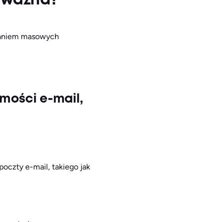
t ważna?
słaniem masowych
mości e-mail,
poczty e-mail, takiego jak