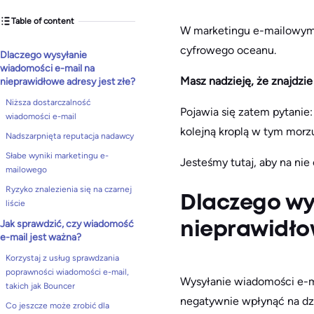
Table of content
W marketingu e-mailowym
cyfrowego oceanu.
Dlaczego wysyłanie
wiadomości e-mail na
Masz nadzieję, że znajdzie 
nieprawidłowe adresy jest złe?
Niższa dostarczalność
Pojawia się zatem pytanie:
wiadomości e-mail
kolejną kroplą w tym morzu
Nadszarpnięta reputacja nadawcy
Słabe wyniki marketingu e-
Jesteśmy tutaj, aby na nie
mailowego
Ryzyko znalezienia się na czarnej
Dlaczego wy
liście
Jak sprawdzić, czy wiadomość
nieprawidłow
e-mail jest ważna?
Korzystaj z usług sprawdzania
poprawności wiadomości e-mail,
Wysyłanie wiadomości e-m
takich jak Bouncer
negatywnie wpłynąć na dz
Co jeszcze może zrobić dla