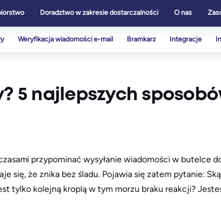
biorstwo
Doradztwo w zakresie dostarczalności
O nas
Zas
wy
Weryfikacja wiadomości e-mail
Bramkarz
Integracje
I
y? 5 najlepszych sposobó
zasami przypominać wysyłanie wiadomości w butelce d
aje się, że znika bez śladu. Pojawia się zatem pytanie: S
est tylko kolejną kroplą w tym morzu braku reakcji? Jeste