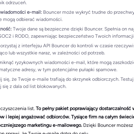
ik odrzuceń.
 wiadomości e-mail:
Bouncer może wykryć trudne do przechwy
nie mogą odbierać wiadomości.
tność:
Twoje dane są bezpieczne dzięki Bouncer. Spełnia on n
SOC2 i RODO, zapewniając bezpieczeństwo Twoich informacji
orzystaj z interfejsu API Bouncer do kontroli w czasie rzeczyw
żąco lub wszystkie naraz, w zależności od potrzeb.
niknąć ryzykownych wiadomości e-mail, które mogą zaszkodzić
matyczne adresy, w tym potencjalne pułapki spamowe.
j się, że Twoje e-maile trafiają do skrzynek odbiorczych. Testu
j się z dala od list blokowanych.
czyszczenia list.
To pełny pakiet poprawiający dostarczalność 
w i lepiej angażować odbiorców. Tysiące firm na całym świec
teczniejszego marketingu e-mailowego.
Dzięki Bouncer możesz 
on sprawi, że Twoje e-maile dotrą do celu.