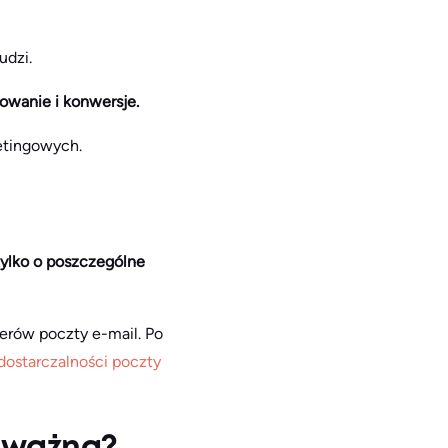
udzi.
żowanie i konwersje.
etingowych.
tylko o poszczególne
werów poczty e-mail. Po
dostarczalności poczty