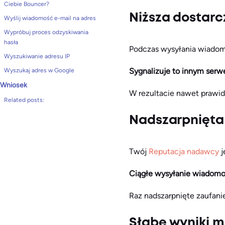
Ciebie Bouncer?
Niższa dostarc
Wyślij wiadomość e-mail na adres
Wypróbuj proces odzyskiwania
hasła
Podczas wysyłania wiadomo
Wyszukiwanie adresu IP
Sygnalizuje to innym serw
Wyszukaj adres w Google
Wniosek
W rezultacie nawet prawi
Related posts:
Nadszarpnięta
Twój
Reputacja nadawcy
j
Ciągłe wysyłanie wiadomośc
Raz nadszarpnięte zaufanie
Słabe wyniki 