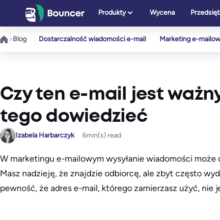
Przejdź
Produkty
Wycena
Przedsię
do
treści
Blog
Dostarczalność wiadomości e-mail
Marketing e-mailo
Czy ten e-mail jest ważn
tego dowiedzieć
Izabela Harbarczyk
6
min(s) read
W marketingu e-mailowym wysyłanie wiadomości może c
Masz nadzieję, że znajdzie odbiorcę, ale zbyt często wyd
pewność, że adres e-mail, którego zamierzasz użyć, nie j