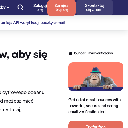
Zaloguj
Zarejes
Skontaktuj
oby
się
truj się
się z nami
nterfejs API weryfikacji poczty e-mail
w, aby się
Bouncer Email verification
o cyfrowego oceanu.
Get rid of email bounces with
kąd możesz mieć
powerful, secure and caring
śmy tutaj,…
email verification tool!
Try for free