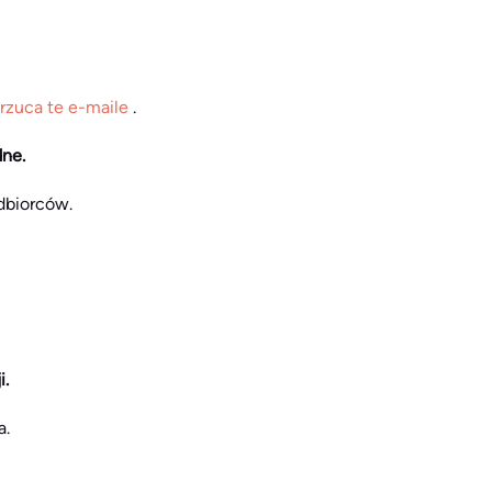
drzuca te e-maile
.
dne.
dbiorców.
i.
a.