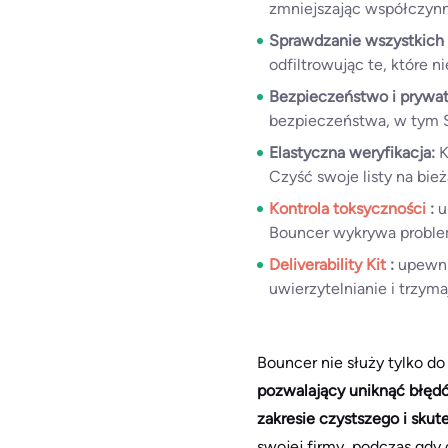
zmniejszając współczynn
Sprawdzanie wszystkich
odfiltrowując te, które 
Bezpieczeństwo i prywa
bezpieczeństwa, w tym 
Elastyczna weryfikacja:
K
Czyść swoje listy na bie
Kontrola toksyczności
:
u
Bouncer wykrywa proble
Deliverability Kit
:
upewni
uwierzytelnianie i trzyma
Bouncer nie służy tylko do 
pozwalający uniknąć błędó
zakresie czystszego i sku
swojej firmy, podczas gdy 