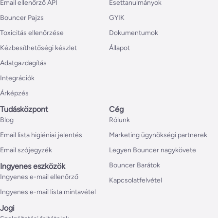
Email ellenőrző API
Esettanulmányok
Bouncer Pajzs
GYIK
Toxicitás ellenőrzése
Dokumentumok
Kézbesíthetőségi készlet
Állapot
Adatgazdagítás
Integrációk
Árképzés
Tudásközpont
Cég
Blog
Rólunk
Email lista higiéniai jelentés
Marketing ügynökségi partnerek
Email szójegyzék
Legyen Bouncer nagykövete
Bouncer Barátok
Ingyenes eszközök
Ingyenes e-mail ellenőrző
Kapcsolatfelvétel
Ingyenes e-mail lista mintavétel
Jogi