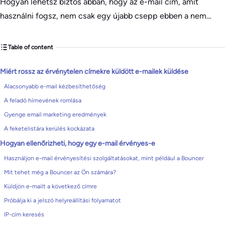
Hogyan lehetsz biztos abban, hogy az e-mail cím, amit
használni fogsz, nem csak egy újabb csepp ebben a nem…
Table of content
Miért rossz az érvénytelen címekre küldött e-mailek küldése
Alacsonyabb e-mail kézbesíthetőség
A feladó hírnevének romlása
Gyenge email marketing eredmények
A feketelistára kerülés kockázata
Hogyan ellenőrizheti, hogy egy e-mail érvényes-e
Használjon e-mail érvényesítési szolgáltatásokat, mint például a Bouncer
Mit tehet még a Bouncer az Ön számára?
Küldjön e-mailt a következő címre
Próbálja ki a jelszó helyreállítási folyamatot
IP-cím keresés