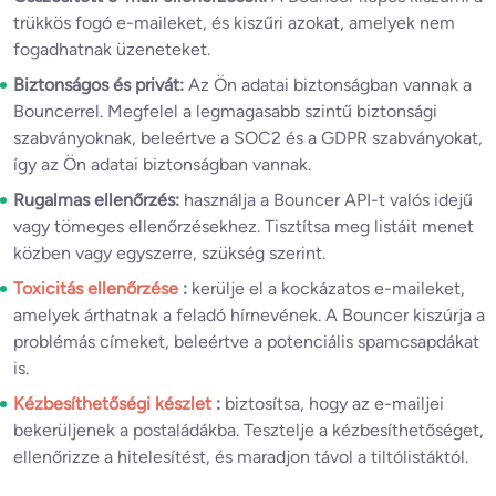
trükkös fogó e-maileket, és kiszűri azokat, amelyek nem
fogadhatnak üzeneteket.
Biztonságos és privát:
Az Ön adatai biztonságban vannak a
Bouncerrel. Megfelel a legmagasabb szintű biztonsági
szabványoknak, beleértve a SOC2 és a GDPR szabványokat,
így az Ön adatai biztonságban vannak.
Rugalmas ellenőrzés:
használja a Bouncer API-t valós idejű
vagy tömeges ellenőrzésekhez. Tisztítsa meg listáit menet
közben vagy egyszerre, szükség szerint.
Toxicitás ellenőrzése
:
kerülje el a kockázatos e-maileket,
amelyek árthatnak a feladó hírnevének. A Bouncer kiszúrja a
problémás címeket, beleértve a potenciális spamcsapdákat
is.
Kézbesíthetőségi készlet
:
biztosítsa, hogy az e-mailjei
bekerüljenek a postaládákba. Tesztelje a kézbesíthetőséget,
ellenőrizze a hitelesítést, és maradjon távol a tiltólistáktól.