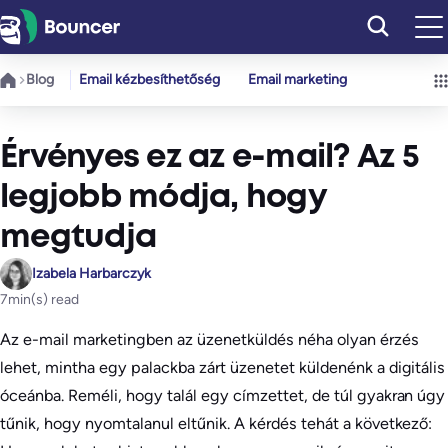
Ugrás
a
tartalomhoz
Blog
Email kézbesíthetőség
Email marketing
Érvényes ez az e-mail? Az 5
legjobb módja, hogy
megtudja
Izabela Harbarczyk
7
min(s) read
Az e-mail marketingben az üzenetküldés néha olyan érzés
lehet, mintha egy palackba zárt üzenetet küldenénk a digitális
óceánba. Reméli, hogy talál egy címzettet, de túl gyakran úgy
tűnik, hogy nyomtalanul eltűnik. A kérdés tehát a következő: