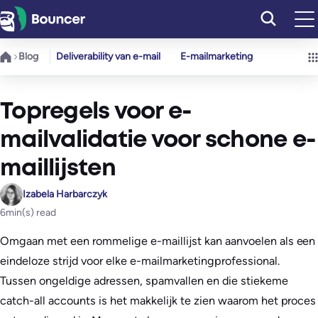
Ga
naar
de
Blog
Deliverability van e-mail
E-mailmarketing
inhoud
Topregels voor e-
mailvalidatie voor schone e-
maillijsten
Izabela Harbarczyk
6
min(s) read
Omgaan met een rommelige e-maillijst kan aanvoelen als een
eindeloze strijd voor elke e-mailmarketingprofessional.
Tussen ongeldige adressen, spamvallen en die stiekeme
catch-all accounts is het makkelijk te zien waarom het proces