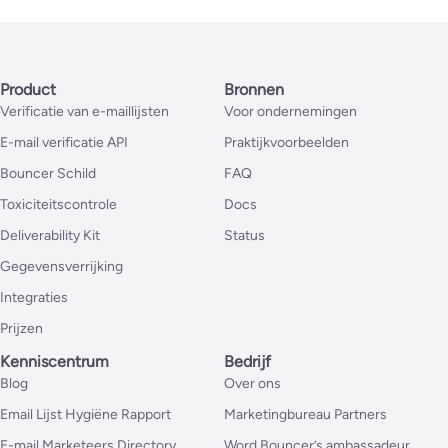
Product
Bronnen
Verificatie van e-maillijsten
Voor ondernemingen
E-mail verificatie API
Praktijkvoorbeelden
Bouncer Schild
FAQ
Toxiciteitscontrole
Docs
Deliverability Kit
Status
Gegevensverrijking
Integraties
Prijzen
Kenniscentrum
Bedrijf
Blog
Over ons
Email Lijst Hygiëne Rapport
Marketingbureau Partners
E-mail Marketeers Directory
Word Bouncer’s ambassadeur