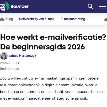
Ga
naar
de
Blog
Deliverability van e-mail
E-mailmarketing
inhoud
Hoe werkt e-mailverificatie?
De beginnersgids 2026
Izabela Harbarczyk
2026-03-30
8
min(s) read
Zou u willen dat uw e-mailmarketinginspanningen betere
resultaten opleverden? In digitale communicatie, waar je
boodschap concurreert om aandacht, vereist succes behalen
met e-mailcommunicatie een strategische aanpak.