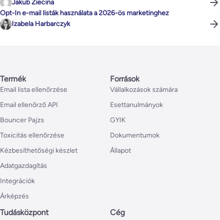
Jakub Ziecina
Opt-In e-mail listák használata a 2026-ös marketinghez
Izabela Harbarczyk
Termék
Források
Email lista ellenőrzése
Vállalkozások számára
Email ellenőrző API
Esettanulmányok
Bouncer Pajzs
GYIK
Toxicitás ellenőrzése
Dokumentumok
Kézbesíthetőségi készlet
Állapot
Adatgazdagítás
Integrációk
Árképzés
Tudásközpont
Cég