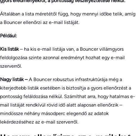
gyors eredményekről, a pontosság veszélyeztetése nélkül.
Általában a lista méretétől függ, hogy mennyi időbe telik, amíg
a Bouncer ellenőrzi az e-mail listáját.
Például:
Kis listák
– ha kis e-mail listája van, a Bouncer villámgyors
feldolgozása szinte azonnal eredményt hozhat egy e-mail
szerverről.
Nagy listák –
A Bouncer robusztus infrastruktúrája még a
kiterjedtebb listák esetében is biztosítja a gyors ellenőrzést a
pontosság feláldozása nélkül. Számíthat arra, hogy hatalmas e-
mail listáját rendkívül rövid idő alatt alaposan ellenőrzik –
mindössze néhány másodperc elegendő az adatok
lekérdezéséhez az e-mail szerverről.