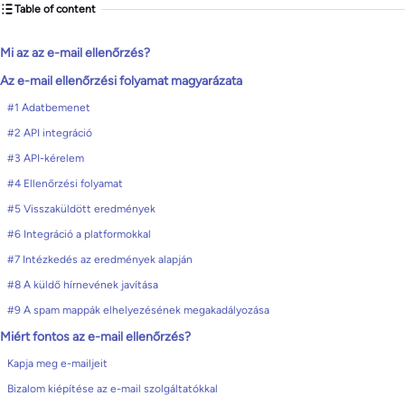
Table of content
Mi az az e-mail ellenőrzés?
Az e-mail ellenőrzési folyamat magyarázata
#1 Adatbemenet
#2 API integráció
#3 API-kérelem
#4 Ellenőrzési folyamat
#5 Visszaküldött eredmények
#6 Integráció a platformokkal
#7 Intézkedés az eredmények alapján
#8 A küldő hírnevének javítása
#9 A spam mappák elhelyezésének megakadályozása
Miért fontos az e-mail ellenőrzés?
Kapja meg e-mailjeit
Bizalom kiépítése az e-mail szolgáltatókkal