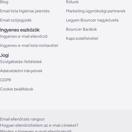
Blog
Rólunk
Email lista higiéniai jelentés
Marketing ügynökségi partnerek
Email szójegyzék
Legyen Bouncer nagykövete
Bouncer Barátok
Ingyenes eszközök
Ingyenes e-mail ellenőrző
Kapcsolatfelvétel
Ingyenes e-mail lista mintavétel
Jogi
Szolgáltatási feltételek
Adatvédelmi irányelvek
GDPR
Cookie beállítások
Email ellenőrzés rangsor
Hogyan ellenőrizhetem az e-mail címeket?
Minden a tömeges e-mail ellenőrzésről