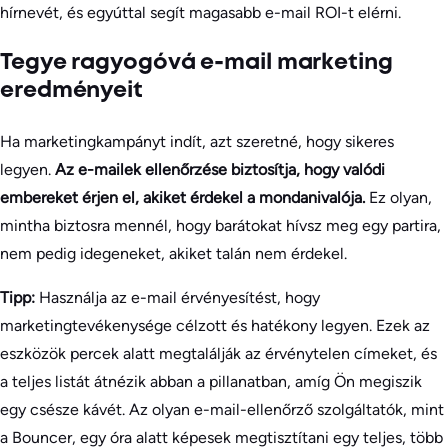
hírnevét, és egyúttal segít magasabb e-mail ROI-t elérni.
Tegye ragyogóvá e-mail marketing
eredményeit
Ha marketingkampányt indít, azt szeretné, hogy sikeres
legyen.
Az e-mailek ellenőrzése biztosítja, hogy valódi
embereket érjen el, akiket érdekel a mondanivalója.
Ez olyan,
mintha biztosra mennél, hogy barátokat hívsz meg egy partira,
nem pedig idegeneket, akiket talán nem érdekel.
Tipp:
Használja az e-mail érvényesítést, hogy
marketingtevékenysége célzott és hatékony legyen. Ezek az
eszközök percek alatt megtalálják az érvénytelen címeket, és
a teljes listát átnézik abban a pillanatban, amíg Ön megiszik
egy csésze kávét. Az olyan e-mail-ellenőrző szolgáltatók, mint
a Bouncer, egy óra alatt képesek megtisztítani egy teljes, több