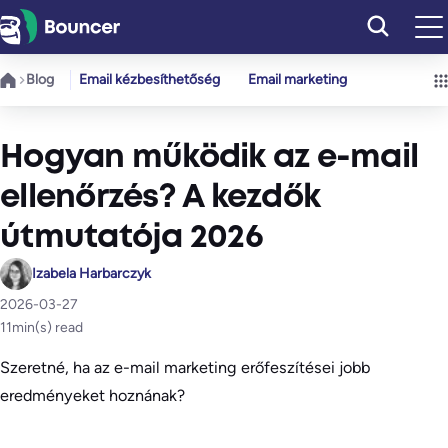
Ugrás
a
tartalomhoz
Blog
Email kézbesíthetőség
Email marketing
Hogyan működik az e-mail
ellenőrzés? A kezdők
útmutatója 2026
Izabela Harbarczyk
2026-03-27
11
min(s) read
Szeretné, ha az e-mail marketing erőfeszítései jobb
eredményeket hoznának?