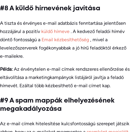
#8 A küldő hírnevének javítása
A tiszta és érvényes e-mail adatbázis fenntartása jelentősen
hozzájárul a pozitív
küldő hírneve
. A kedvező feladói hírnév
döntő fontosságú a
Email kézbesíthetőség
, mivel a
levelezőszerverek fogékonyabbak a jó hírű feladóktól érkező
e-mailekre.
Példa:
Az érvénytelen e-mail címek rendszeres ellenőrzése és
eltávolítása a marketingkampányok listájáról javítja a feladó
hírnevét. Ezáltal több kézbesíthető e-mail címet kap.
#9 A spam mappák elhelyezésének
megakadályozása
Az e-mail címek hitelesítése kulcsfontosságú szerepet játszik
abban, hogy az e-maileket megmentse a
spamként megjelölt
.