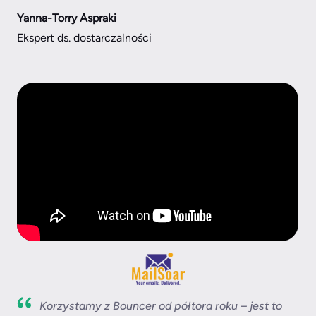
Yanna-Torry Aspraki
Ekspert ds. dostarczalności
Korzystamy z Bouncer od półtora roku – jest to