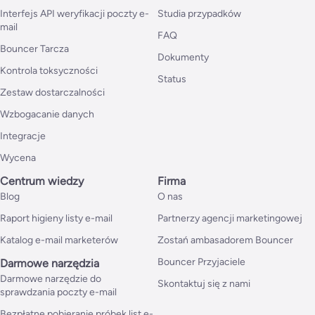
Interfejs API weryfikacji poczty e-
Studia przypadków
mail
FAQ
Bouncer Tarcza
Dokumenty
Kontrola toksyczności
Status
Zestaw dostarczalności
Wzbogacanie danych
Integracje
Wycena
Centrum wiedzy
Firma
Blog
O nas
Raport higieny listy e-mail
Partnerzy agencji marketingowej
Katalog e-mail marketerów
Zostań ambasadorem Bouncer
Bouncer Przyjaciele
Darmowe narzędzia
Darmowe narzędzie do
Skontaktuj się z nami
sprawdzania poczty e-mail
Bezpłatne pobieranie próbek list e-