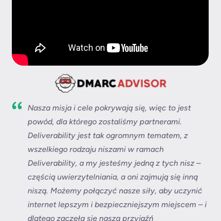
Nasza misja i cele pokrywają się, więc to jest
powód, dla którego zostaliśmy partnerami.
Deliverability jest tak ogromnym tematem, z
wszelkiego rodzaju niszami w ramach
Deliverability, a my jesteśmy jedną z tych nisz –
częścią uwierzytelniania, a oni zajmują się inną
niszą. Możemy połączyć nasze siły, aby uczynić
internet lepszym i bezpieczniejszym miejscem – i
dlatego zaczęła się nasza przyjaźń