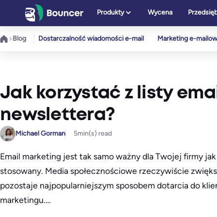
Przejdź
Produkty
Wycena
Przedsię
do
treści
Blog
Dostarczalność wiadomości e-mail
Marketing e-mailo
Jak korzystać z listy em
newslettera?
Michael Gorman
5
min(s) read
Email marketing jest tak samo ważny dla Twojej firmy ja
stosowany. Media społecznościowe rzeczywiście zwiększa
pozostaje najpopularniejszym sposobem dotarcia do klie
marketingu.…