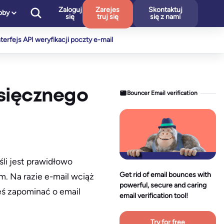
Zaloguj
Zarejes
Skontaktuj
oby
się
truj się
się z nami
nterfejs API weryfikacji poczty e-mail
esięcznego
Bouncer Email verification
śli jest prawidłowo
Get rid of email bounces with
. Na razie e-mail wciąż
powerful, secure and caring
eś zapominać o email
email verification tool!
Try for free