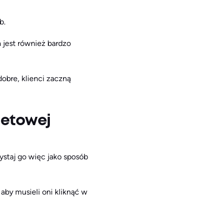
b.
 jest również bardzo
dobre, klienci zaczną
netowej
staj go więc jako sposób
aby musieli oni kliknąć w