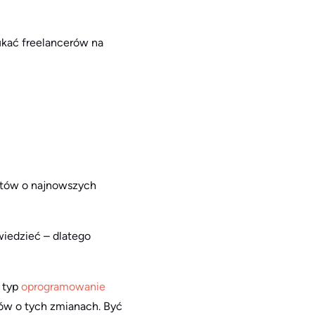
ukać freelancerów na
entów o najnowszych
wiedzieć – dlatego
y typ
oprogramowanie
tów o tych zmianach. Być