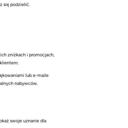
 się podzielić.
kich zniżkach i promocjach,
 klientem.
iękowaniami lub e-maile
ojalnych nabywców.
okaż swoje uznanie dla