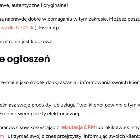
kawe, autentyczne i oryginalne!
 są naprawdę dobre w pomaganiu w tym zakresie. Możesz posz
ywy dla UpWork
), Fiverr itp.
j stronie jest kluczowe.
e ogłoszeń
e-maile jako środek do ogłaszania i informowania swoich kli
eśniasz swoje produkty lub usługi, Twoi klienci powinni o tym 
ośrednictwem poczty elektronicznej.
 pracowników korzystając z
rekrutacja CRM
lub jakikolwiek inn
irm
, utrzymać swój biznes przejrzysty, informując swoich klien