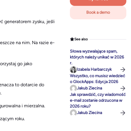
Book a demo
ć generatorem zysku, jeśli
See also
eszcze na nim. Na razie e-
Słowa wyzwalające spam,
których należy unikać w 2026
r.
rzystaj go jako
Izabela Harbarczyk
Wszystko, co musisz wiedzieć
o GlockApps: Edycja 2026
znacza to dotarcie do
Jakub Ziecina
.
Jak sprawdzić, czy wiadomość
e-mail zostanie odrzucona w
gurowalna i mierzalna.
2026 roku?
Jakub Ziecina
dzącym roku.