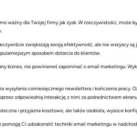
amo ważny dla Twojej firmy jak zysk. W rzeczywistości, może by
.
czywiście zwiększają swoją efektywność, ale nie wszyscy są j
opularniejszym sposobem dotarcia do klientów.
any biznes, nie powinieneś zapominać o email marketingu. Wyko
za wysyłania comiesięcznego newslettera i kończenia pracy. O
poprzez odpowiednią interakcję z nimi za pośrednictwem ekranu
kuteczna i przyjazna kosztowo, ale także osobista, wysoce konfi
e pomogą Ci udoskonalić techniki email marketingu w nadcho