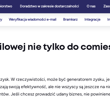
biorstwo
Doradztwo w zakresie dostarczalności
O nas
Zas
wy
Weryfikacja wiadomości e-mail
Bramkarz
Integracje
I
ailowej nie tylko do comi
k zysk. W rzeczywistości, może być generatorem zysku, je
ją swoją efektywność, ale nie wszyscy są jeszcze na nim
ntów. Jeśli chcesz prowadzić udany biznes, nie powinien