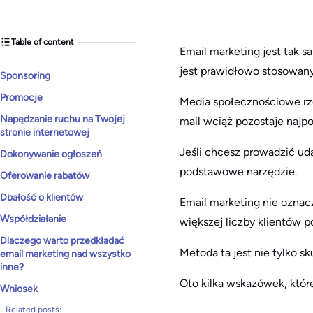
Table of content
Email marketing jest tak s
jest prawidłowo stosowany
Sponsoring
Promocje
Media społecznościowe rze
Napędzanie ruchu na Twojej
mail wciąż pozostaje najp
stronie internetowej
Jeśli chcesz prowadzić ud
Dokonywanie ogłoszeń
podstawowe narzędzie.
Oferowanie rabatów
Dbałość o klientów
Email marketing nie oznac
Współdziałanie
większej liczby klientów 
Dlaczego warto przedkładać
Metoda ta jest nie tylko s
email marketing nad wszystko
inne?
Oto kilka wskazówek, któr
Wniosek
Related posts: