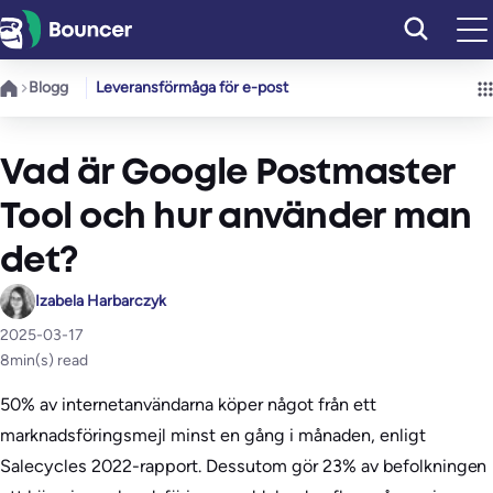
Hoppa
till
innehåll
Blogg
Leveransförmåga för e-post
Vad är Google Postmaster
Tool och hur använder man
det?
Izabela Harbarczyk
2025-03-17
8
min(s) read
50% av internetanvändarna köper något från ett
marknadsföringsmejl minst en gång i månaden, enligt
Salecycles 2022-rapport. Dessutom gör 23% av befolkningen