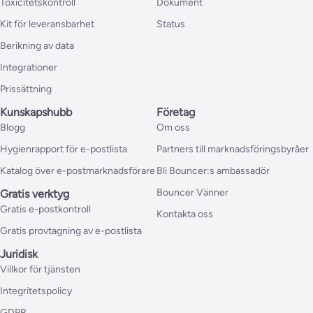
Toxicitetskontroll
Dokument
Kit för leveransbarhet
Status
Berikning av data
Integrationer
Prissättning
Kunskapshubb
Företag
Blogg
Om oss
Hygienrapport för e-postlista
Partners till marknadsföringsbyråer
Katalog över e-postmarknadsförare
Bli Bouncer:s ambassadör
Bouncer Vänner
Gratis verktyg
Gratis e-postkontroll
Kontakta oss
Gratis provtagning av e-postlista
Juridisk
Villkor för tjänsten
Integritetspolicy
GDPR