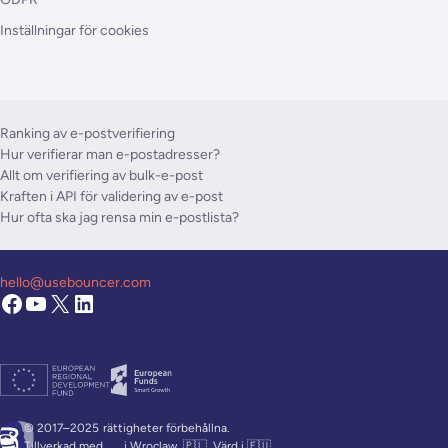
Inställningar för cookies
Ranking av e-postverifiering
Hur verifierar man e-postadresser?
Allt om verifiering av bulk-e-post
Kraften i API för validering av e-post
Hur ofta ska jag rensa min e-postlista?
hello@usebouncer.com
© 2017–2025
rättigheter förbehållna.
Tillverkad med
i Wroclaw, 🇵🇱. Värd i 🇪🇺.