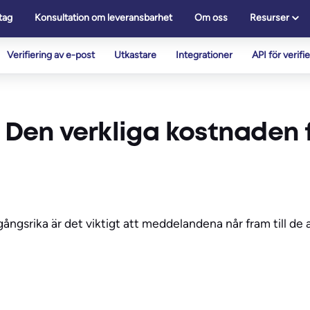
tag
Konsultation om leveransbarhet
Om oss
Resurser
Verifiering av e-post
Utkastare
Integrationer
API för verifi
 Den verkliga kostnaden f
gångsrika är det viktigt att meddelandena når fram till d