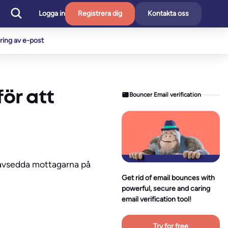
Logga in
Registrera dig
Kontakta oss
ering av e-post
ör att
Bouncer Email verification
e avsedda mottagarna på
Get rid of email bounces with
powerful, secure and caring
email verification tool!
Try for free