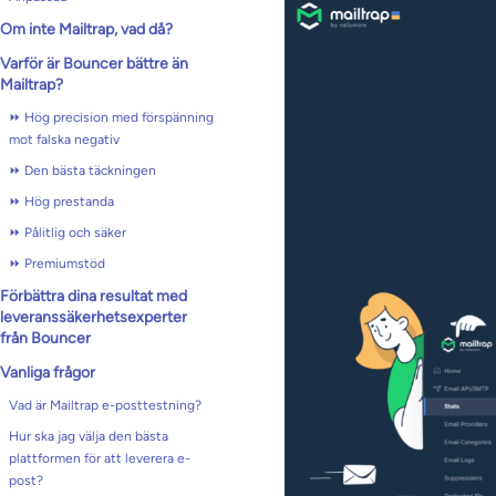
Om inte Mailtrap, vad då?
Varför är Bouncer bättre än
Mailtrap?
⏩ Hög precision med förspänning
mot falska negativ
⏩ Den bästa täckningen
⏩ Hög prestanda
⏩ Pålitlig och säker
⏩ Premiumstöd
Förbättra dina resultat med
leveranssäkerhetsexperter
från Bouncer
Vanliga frågor
Vad är Mailtrap e-posttestning?
Hur ska jag välja den bästa
plattformen för att leverera e-
post?