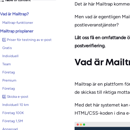
Det är här Mailtrap kommer 
Vad är Mailtrap?
Men vad är egentligen Mail
Mailtrap-funktioner
postleveranstjänster?
Mailtrap prisplaner
Låt oss få en omfattande ö
1️⃣ Priser för testning av e-post
postverifiering.
Gratis
Individuell
Vad är Mailt
Team
Företag
Premium
Mailtrap är en plattform f
Företag
de skickas till riktiga mott
2️⃣ Skicka e-post
Med det här systemet kan du
Individuell 10 km
HTML/CSS-koden i dina e-po
Företag 100K
Företag 1,5M
Anpassad