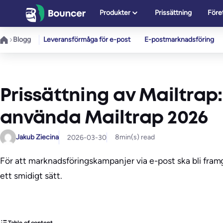
Hoppa
Produkter
Prissättning
Före
till
innehåll
Blogg
Leveransförmåga för e-post
E-postmarknadsföring
Prissättning av Mailtrap:
använda Mailtrap 2026
Jakub Ziecina
8
min(s) read
2026-03-30
För att marknadsföringskampanjer via e-post ska bli fram
ett smidigt sätt.
Table of content