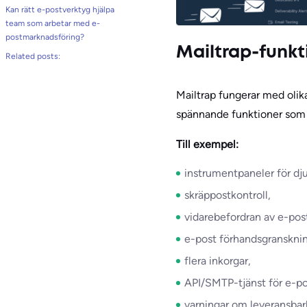
Kan rätt e-postverktyg hjälpa
team som arbetar med e-
postmarknadsföring?
Mailtrap-funkt
Related posts:
Mailtrap fungerar med olik
spännande funktioner som a
Till exempel:
instrumentpaneler för dj
skräppostkontroll,
vidarebefordran av e-pos
e-post förhandsgranskni
flera inkorgar,
API/SMTP-tjänst för e-po
varningar om leveransbar