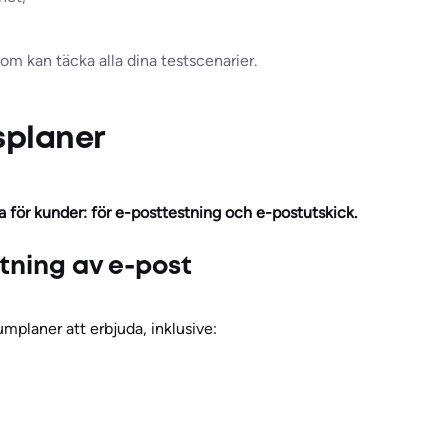
m kan täcka alla dina testscenarier.
splaner
iga för kunder: för e-posttestning och e-postutskick.
estning av e-post
mplaner att erbjuda, inklusive: