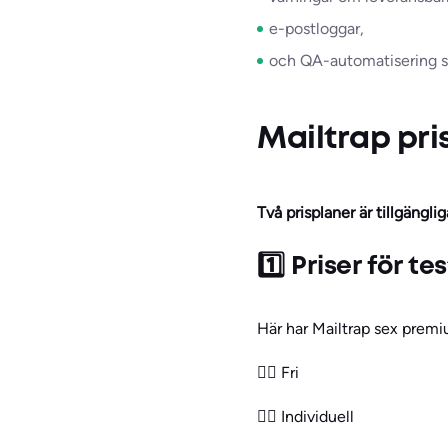
e-postloggar,
och QA-automatisering so
Mailtrap pri
Två prisplaner är tillgängl
1️⃣ Priser för t
Här har Mailtrap sex premiu
👉🏻 Fri
👉🏻 Individuell