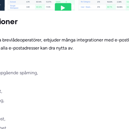
ioner
a brevlådeoperatörer, erbjuder många integrationer med e-postk
lla e-postadresser kan dra nytta av.
upgående spårning,
t,
ng,
st,
het,