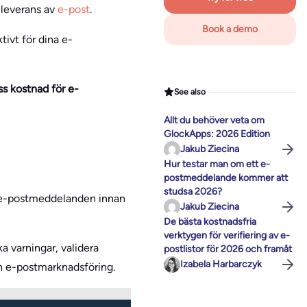
leverans av
e-post
.
Book a demo
ivt för dina e-
ss kostnad för e-
See also
Allt du behöver veta om
GlockApps: 2026 Edition
Jakub Ziecina
Hur testar man om ett e-
postmeddelande kommer att
studsa 2026?
ta e-postmeddelanden innan
Jakub Ziecina
De bästa kostnadsfria
verktygen för verifiering av e-
a varningar, validera
postlistor för 2026 och framåt
Izabela Harbarczyk
n e-postmarknadsföring.