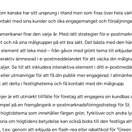
som kanske har sitt ursprung i Irland men som firas över hela värl
få kontakt med sina kunder och öka engagemanget och försäljninge
amerikaner firar den varje år. Med rätt strategier för e-postmark
et och nå sina målgrupper på ett bra sätt. Det bästa med den här
 element att leka med – från gåvor med grönt tema till erbju
nteraktiv ämnesrad i e-postmeddelandet för att väcka din målgr
jer. Se till att inkludera interaktiva element i ditt e-postmedd
 eller utmaningar för att få din publik mer engagerad. I allmänh
tt att delta i festligheterna och få kontakt med din målgrupp.
er är ett utmärkt tillfälle för företag att engagera sin kundbas
mpel på en framgångsrik e-postmarknadsföringsstrategi för St. P
ögtidstema som innehåller färgen grön, fyrklöver och andra ly
ria om högtidens betydelse kan också bidra till den festliga at
 t.ex. genom att erbjuda en flash-rea eller rabattkod för ”Green Fr