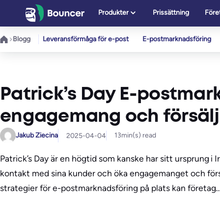
Hoppa
Produkter
Prissättning
Före
till
innehåll
Blogg
Leveransförmåga för e-post
E-postmarknadsföring
Patrick’s Day E-postmar
engagemang och försälj
Jakub Ziecina
13
min(s) read
2025-04-04
Patrick’s Day är en högtid som kanske har sitt ursprung i Ir
kontakt med sina kunder och öka engagemanget och försälj
strategier för e-postmarknadsföring på plats kan företag