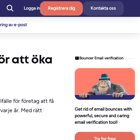
Logga in
Registrera dig
Kontakta oss
ering av e-post
r att öka
Bouncer Email verification
fälle för företag att få
Get rid of email bounces with
varje år. Med rätt
powerful, secure and caring
email verification tool!
Try for free