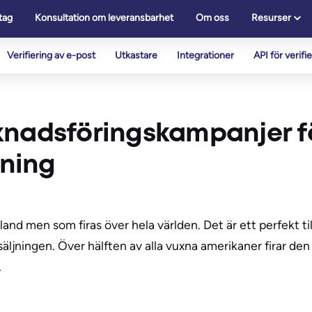
tag
Konsultation om leveransbarhet
Om oss
Resurser
Verifiering av e-post
Utkastare
Integrationer
API för verifi
knadsföringskampanjer fö
ning
land men som firas över hela världen. Det är ett perfekt till
ningen. Över hälften av alla vuxna amerikaner firar den 
…