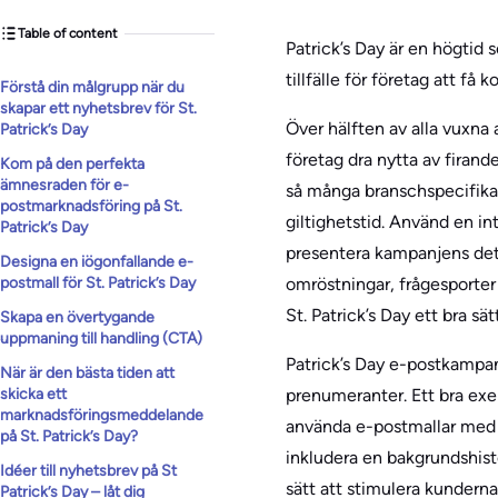
Table of content
Patrick’s Day är en högtid 
tillfälle för företag att 
Förstå din målgrupp när du
skapar ett nyhetsbrev för St.
Över hälften av alla vuxna 
Patrick’s Day
företag dra nytta av firand
Kom på den perfekta
ämnesraden för e-
så många branschspecifika
postmarknadsföring på St.
giltighetstid. Använd en i
Patrick’s Day
presentera kampanjens detal
Designa en iögonfallande e-
postmall för St. Patrick’s Day
omröstningar, frågesporter
St. Patrick’s Day ett bra sä
Skapa en övertygande
uppmaning till handling (CTA)
Patrick’s Day e-postkampanj
När är den bästa tiden att
skicka ett
prenumeranter. Ett bra exe
marknadsföringsmeddelande
använda e-postmallar med h
på St. Patrick’s Day?
inkludera en bakgrundshisto
Idéer till nyhetsbrev på St
sätt att stimulera kunderna,
Patrick’s Day – låt dig