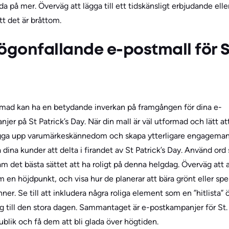
da på mer. Överväg att lägga till ett tidskänsligt erbjudande el
tt det är bråttom.
ögonfallande e-postmall för St
ormad kan ha en betydande inverkan på framgången för dina e-
r på St Patrick’s Day. När din mall är väl utformad och lätt att
 bygga upp varumärkeskännedom och skapa ytterligare engageman
dina kunder att delta i firandet av St Patrick’s Day. Använd or
fram det bästa sättet att ha roligt på denna helgdag. Överväg at
en höjdpunkt, och visa hur de planerar att bära grönt eller spe
er. Se till att inkludera några roliga element som en ”hitlista” ö
g till den stora dagen. Sammantaget är e-postkampanjer för St. P
blik och få dem att bli glada över högtiden.