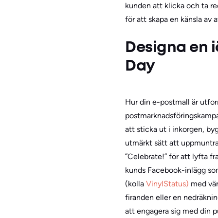
kunden att klicka och ta re
för att skapa en känsla av a
Designa en i
Day
Hur din e-postmall är utf
postmarknadsföringskampanje
att sticka ut i inkorgen,
utmärkt sätt att uppmuntra 
”Celebrate!” för att lyfta 
kunds Facebook-inlägg som 
(kolla
VinylStatus)
med vänn
firanden eller en nedräknin
att engagera sig med din pu