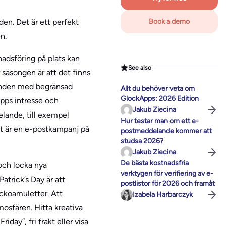
den. Det är ett perfekt
Book a demo
n.
nadsföring på plats kan
See also
 säsongen är att det finns
danden med begränsad
Allt du behöver veta om
GlockApps: 2026 Edition
upps intresse och
Jakub Ziecina
elande, till exempel
Hur testar man om ett e-
et är en e-postkampanj på
postmeddelande kommer att
studsa 2026?
Jakub Ziecina
De bästa kostnadsfria
 och locka nya
verktygen för verifiering av e-
atrick’s Day är att
postlistor för 2026 och framåt
ckoamuletter. Att
Izabela Harbarczyk
mosfären. Hitta kreativa
iday”, fri frakt eller visa