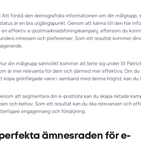
:
Att förstå den demografiska informationen om din målgrupp, so
status är en bra utgångspunkt. Genom att känna till den här i
a en effektiv e-postmarknadsföringskampanj, eftersom du komm
unders intressen och preferenser. Som ett resultat kommer di
gagerande.
å hur din målgrupp sannolikt kommer att bete sig under St Patrick
m är mer relevanta för dem och därmed mer effektiva. Om du ti
t köpa grönfärgade varor i samband med denna högtid, kan du l
enom att segmentera din e-postlista kan du skapa riktade kampan
sen och behov. Som ett resultat kan du öka relevansen och effe
ytterligare engagemang och försäljning.
perfekta ämnesraden för e-