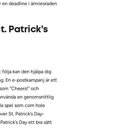
ler en deadline i ämnesraden
. Patrick’s
 följa kan den hjälpa dig
g. En e-postkampanj är ett
d som ”Cheers!” och
t använda en genomsnittlig
la spel som corn hole
ver St. Patrick’s Day-
atrick’s Day ett bra sätt