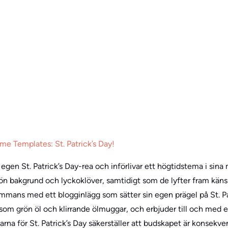
e Templates: St. Patrick’s Day!
egen St. Patrick’s Day-rea och införlivar ett högtidstema i sina
n bakgrund och lyckoklöver, samtidigt som de lyfter fram känsla
ammans med ett blogginlägg som sätter sin egen prägel på St. Pa
om grön öl och klirrande ölmuggar, och erbjuder till och med en
rna för St. Patrick’s Day säkerställer att budskapet är konsekven