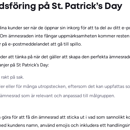
föring på St. Patrick’s Day
na kunder ser när de öppnar sin inkorg för att ta del av ditt e-
rätt. Om ämnesraden inte fångar uppmärksamheten kommer resten
på e-postmeddelandet att gå till spillo.
der att tänka på när det gäller att skapa den perfekta ämnesrad
jer på St Patrick’s Day:
 rakt på sak.
ler eller för många utropstecken, eftersom det kan uppfattas s
 ämnesrad som är relevant och anpassad till målgruppen.
n göra för att få din ämnesrad att sticka ut i vad som sannolikt 
med kundens namn, använd emojis och inkludera ett handlingsinri