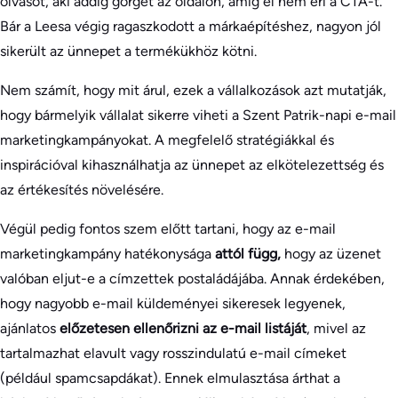
olvasót, aki addig görget az oldalon, amíg el nem éri a CTA-t.
Bár a Leesa végig ragaszkodott a márkaépítéshez, nagyon jól
sikerült az ünnepet a termékükhöz kötni.
Nem számít, hogy mit árul, ezek a vállalkozások azt mutatják,
hogy bármelyik vállalat sikerre viheti a Szent Patrik-napi e-mail
marketingkampányokat. A megfelelő stratégiákkal és
inspirációval kihasználhatja az ünnepet az elkötelezettség és
az értékesítés növelésére.
Végül pedig fontos szem előtt tartani, hogy az e-mail
marketingkampány hatékonysága
attól függ,
hogy az üzenet
valóban eljut-e a címzettek postaládájába. Annak érdekében,
hogy nagyobb e-mail küldeményei sikeresek legyenek,
ajánlatos
előzetesen ellenőrizni az e-mail listáját
, mivel az
tartalmazhat elavult vagy rosszindulatú e-mail címeket
(például spamcsapdákat). Ennek elmulasztása árthat a