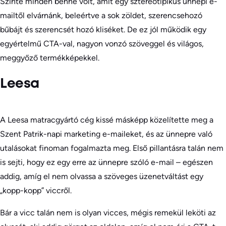
Szinte minden benne volt, amit egy sztereotipikus ünnepi e-
mailtől elvárnánk, beleértve a sok zöldet, szerencsehozó
bűbájt és szerencsét hozó kliséket. De ez jól működik egy
egyértelmű CTA-val, nagyon vonzó szöveggel és világos,
meggyőző termékképekkel.
Leesa
A Leesa matracgyártó cég kissé másképp közelítette meg a
Szent Patrik-napi marketing e-maileket, és az ünnepre való
utalásokat finoman fogalmazta meg. Első pillantásra talán nem
is sejti, hogy ez egy erre az ünnepre szóló e-mail – egészen
addig, amíg el nem olvassa a szöveges üzenetváltást egy
„kopp-kopp” viccről.
Bár a vicc talán nem is olyan vicces, mégis remekül leköti az