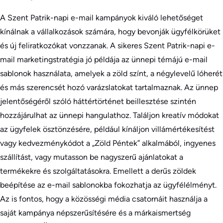
A Szent Patrik-napi e-mail kampányok kiváló lehetőséget
kínálnak a vállalkozások számára, hogy bevonják ügyfélkörüket
és új feliratkozókat vonzzanak. A sikeres Szent Patrik-napi e-
mail marketingstratégia jó példája az ünnepi témájú e-mail
sablonok használata, amelyek a zöld színt, a négylevelű lóherét
és más szerencsét hozó varázslatokat tartalmaznak. Az ünnep
jelentőségéről szóló háttértörténet beillesztése szintén
hozzájárulhat az ünnepi hangulathoz. Találjon kreatív módokat
az ügyfelek ösztönzésére, például kínáljon villámértékesítést
vagy kedvezménykódot a „Zöld Péntek” alkalmából, ingyenes
szállítást, vagy mutasson be nagyszerű ajánlatokat a
termékekre és szolgáltatásokra. Emellett a derűs zöldek
beépítése az e-mail sablonokba fokozhatja az ügyfélélményt.
Az is fontos, hogy a közösségi média csatornáit használja a
saját kampánya népszerűsítésére és a márkaismertség