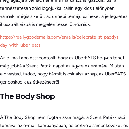
megragadja a témát, hanem a márkához is igazodik. Bár a
természetesen zöld logójukkal talán egy kicsit előnyben
vannak, mégis sikerült az ünnepi témájú színeket a jellegzetes
illusztrált vizuális megjelenítéssel ötvözniük.
https://reallygoodemails.com/emails/celebrate-st-paddys-
day-with-uber-eats
Az e-mail arra összpontosít, hogy az UberEATS hogyan teheti
még jobbá a Szent Patrik-napot az ügyfelek számára. Miután
elolvastad, tudod, hogy bármit is csinálsz aznap, az UberEATS
gondoskodik az étkezésedről!
The Body Shop
A The Body Shop nem fogta vissza magát a Szent Patrik-napi
témával az e-mail kampányában, beleértve a sámánköveket és