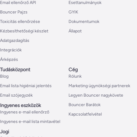
Email ellenőrző API
Esettanulmányok
Bouncer Pajzs
GYIK
Toxicitás ellenőrzése
Dokumentumok
Kézbesíthetőségi készlet
Állapot
Adatgazdagítás
Integrációk
Árképzés
Tudásközpont
Cég
Blog
Rólunk
Email lista higiéniai jelentés
Marketing ügynökségi partnerek
Email szójegyzék
Legyen Bouncer nagykövete
Bouncer Barátok
Ingyenes eszközök
Ingyenes e-mail ellenőrző
Kapcsolatfelvétel
Ingyenes e-mail lista mintavétel
Jogi