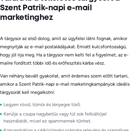
Szent Patrik-napi e-mail
marketinghez
A tárgysor az első dolog, amit az ügyfelei látni fognak, amikor
megnyitják az e-mail postaládájukat. Emiatt kulcsfontosságú,
hogy jól írja meg. Ha a tárgysor nem kelti fel a figyelmet, az e-
mailre fordított többi idő és erőfeszítés kárba vész.
Van néhány bevált gyakorlat, amit érdemes szem előtt tartani,
amikor a Szent Patrik-napi e-mail marketingkampányok ideális
tárgysorát kell megalkotni:
Legyen rövid, tömör és lényegre törő.
Kerülje a csupa nagybetűs vagy túl sok felkiáltójel
használatát, mivel ez spammernek tűnhet.
Koncentráljon a célközönség számára releváns és személyre