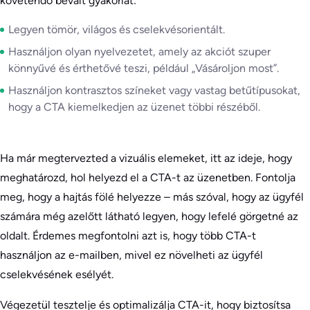
követendő bevált gyakorlat:
Legyen tömör, világos és cselekvésorientált.
Használjon olyan nyelvezetet, amely az akciót szuper
könnyűvé és érthetővé teszi, például „Vásároljon most”.
Használjon kontrasztos színeket vagy vastag betűtípusokat,
hogy a CTA kiemelkedjen az üzenet többi részéből.
Ha már megtervezted a vizuális elemeket, itt az ideje, hogy
meghatározd, hol helyezd el a CTA-t az üzenetben. Fontolja
meg, hogy a hajtás fölé helyezze – más szóval, hogy az ügyfél
számára még azelőtt látható legyen, hogy lefelé görgetné az
oldalt. Érdemes megfontolni azt is, hogy több CTA-t
használjon az e-mailben, mivel ez növelheti az ügyfél
cselekvésének esélyét.
Végezetül tesztelje és optimalizálja CTA-it, hogy biztosítsa