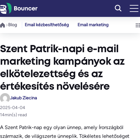
Ugrás
a
tartalomhoz
Blog
Email kézbesíthetőség
Email marketing
Szent Patrik-napi e-mail
marketing kampányok az
elkötelezettség és az
értékesítés növelésére
Jakub Ziecina
2025-04-04
14
min(s) read
A Szent Patrik-nap egy olyan ünnep, amely Írországból
származik, de világszerte ünneplik. Tökéletes lehetőséget