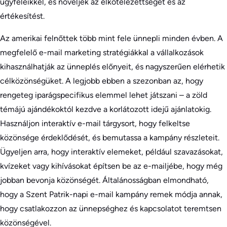
ügyfeleikkel, és növeljék az elkötelezettséget és az
értékesítést.
Az amerikai felnőttek több mint fele ünnepli minden évben. A
megfelelő e-mail marketing stratégiákkal a vállalkozások
kihasználhatják az ünneplés előnyeit, és nagyszerűen elérhetik
célközönségüket. A legjobb ebben a szezonban az, hogy
rengeteg iparágspecifikus elemmel lehet játszani – a zöld
témájú ajándékoktól kezdve a korlátozott idejű ajánlatokig.
Használjon interaktív e-mail tárgysort, hogy felkeltse
közönsége érdeklődését, és bemutassa a kampány részleteit.
Ügyeljen arra, hogy interaktív elemeket, például szavazásokat,
kvízeket vagy kihívásokat építsen be az e-mailjébe, hogy még
jobban bevonja közönségét. Általánosságban elmondható,
hogy a Szent Patrik-napi e-mail kampány remek módja annak,
hogy csatlakozzon az ünnepséghez és kapcsolatot teremtsen
közönségével.