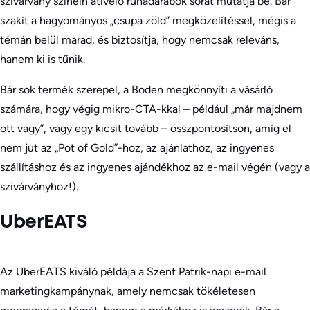
szivárvány színein átívelő ruhadarabok sorát mutatja be. Bár
szakít a hagyományos „csupa zöld” megközelítéssel, mégis a
témán belül marad, és biztosítja, hogy nemcsak releváns,
hanem ki is tűnik.
Bár sok termék szerepel, a Boden megkönnyíti a vásárló
számára, hogy végig mikro-CTA-kkal – például „már majdnem
ott vagy”, vagy egy kicsit tovább – összpontosítson, amíg el
nem jut az „Pot of Gold”-hoz, az ajánlathoz, az ingyenes
szállításhoz és az ingyenes ajándékhoz az e-mail végén (vagy a
szivárványhoz!).
UberEATS
Az UberEATS kiváló példája a Szent Patrik-napi e-mail
marketingkampánynak, amely nemcsak tökéletesen