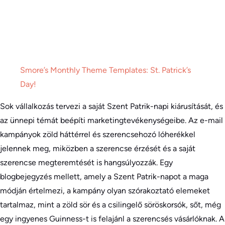
Smore’s Monthly Theme Templates: St. Patrick’s
Day!
Sok vállalkozás tervezi a saját Szent Patrik-napi kiárusítását, és
az ünnepi témát beépíti marketingtevékenységeibe. Az e-mail
kampányok zöld háttérrel és szerencsehozó lóherékkel
jelennek meg, miközben a szerencse érzését és a saját
szerencse megteremtését is hangsúlyozzák. Egy
blogbejegyzés mellett, amely a Szent Patrik-napot a maga
módján értelmezi, a kampány olyan szórakoztató elemeket
tartalmaz, mint a zöld sör és a csilingelő söröskorsók, sőt, még
egy ingyenes Guinness-t is felajánl a szerencsés vásárlóknak. A