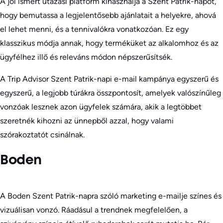
A jól ismert utazási platform kihasználja a Szent Patrik-napot,
hogy bemutassa a legjelentősebb ajánlatait a helyekre, ahová
el lehet menni, és a tennivalókra vonatkozóan. Ez egy
klasszikus módja annak, hogy terméküket az alkalomhoz és az
ügyfélhez illő és releváns módon népszerűsítsék.
A Trip Advisor Szent Patrik-napi e-mail kampánya egyszerű és
egyszerű, a legjobb túrákra összpontosít, amelyek valószínűleg
vonzóak lesznek azon ügyfelek számára, akik a legtöbbet
szeretnék kihozni az ünnepből azzal, hogy valami
szórakoztatót csinálnak.
Boden
A Boden Szent Patrik-napra szóló marketing e-mailje színes és
vizuálisan vonzó. Ráadásul a trendnek megfelelően, a