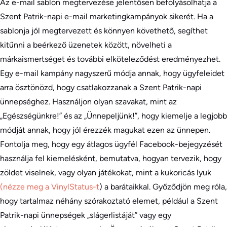
Az e-mail sablon megtervezése jelentősen befolyásolhatja a
Szent Patrik-napi e-mail marketingkampányok sikerét. Ha a
sablonja jól megtervezett és könnyen követhető, segíthet
kitűnni a beérkező üzenetek között, növelheti a
márkaismertséget és további elköteleződést eredményezhet.
Egy e-mail kampány nagyszerű módja annak, hogy ügyfeleidet
arra ösztönözd, hogy csatlakozzanak a Szent Patrik-napi
ünnepséghez. Használjon olyan szavakat, mint az
„Egészségünkre!” és az „Ünnepeljünk!”, hogy kiemelje a legjobb
módját annak, hogy jól érezzék magukat ezen az ünnepen.
Fontolja meg, hogy egy átlagos ügyfél Facebook-bejegyzését
használja fel kiemelésként, bemutatva, hogyan tervezik, hogy
zöldet viselnek, vagy olyan játékokat, mint a kukoricás lyuk
(nézze meg a VinylStatus-t
) a barátaikkal. Győződjön meg róla,
hogy tartalmaz néhány szórakoztató elemet, például a Szent
Patrik-napi ünnepségek „slágerlistáját” vagy egy