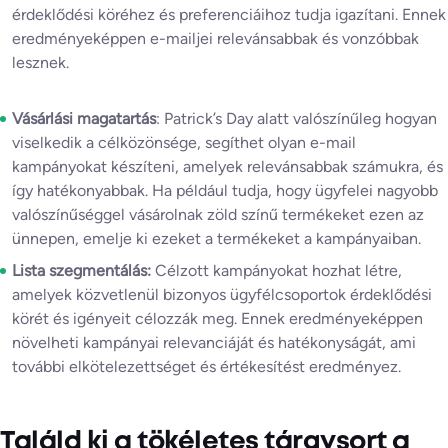
érdeklődési köréhez és preferenciáihoz tudja igazítani. Ennek
eredményeképpen e-mailjei relevánsabbak és vonzóbbak
lesznek.
Vásárlási magatartás
: Patrick’s Day alatt valószínűleg hogyan
viselkedik a célközönsége, segíthet olyan e-mail
kampányokat készíteni, amelyek relevánsabbak számukra, és
így hatékonyabbak. Ha például tudja, hogy ügyfelei nagyobb
valószínűséggel vásárolnak zöld színű termékeket ezen az
ünnepen, emelje ki ezeket a termékeket a kampányaiban.
Lista szegmentálás:
Célzott kampányokat hozhat létre,
amelyek közvetlenül bizonyos ügyfélcsoportok érdeklődési
körét és igényeit célozzák meg. Ennek eredményeképpen
növelheti kampányai relevanciáját és hatékonyságát, ami
további elkötelezettséget és értékesítést eredményez.
Találd ki a tökéletes tárgysort a