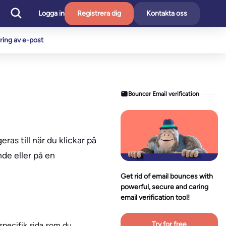
Logga in
Registrera dig
Kontakta oss
ering av e-post
Bouncer Email verification
ras till när du klickar på
de eller på en
Get rid of email bounces with
powerful, secure and caring
email verification tool!
Try for free
 specifik sida som du