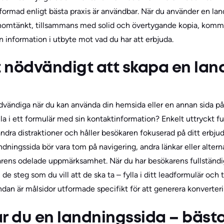
tformad enligt bästa praxis är användbar. När du använder en la
genomtänkt, tillsammans med solid och övertygande kopia, komm
n information i utbyte mot vad du har att erbjuda.
t nödvändigt att skapa en la
ödvändiga när du kan använda din hemsida eller en annan sida på
la i ett formulär med sin kontaktinformation? Enkelt uttryckt f
andra distraktioner och håller besökaren fokuserad på ditt erbj
ndningssida bör vara tom på navigering, andra länkar eller alterna
karens odelade uppmärksamhet. När du har besökarens fullstän
 steg som du vill att de ska ta – fylla i ditt leadformulär och t
ndan är målsidor utformade specifikt för att generera konverteri
r du en landningssida – bästa