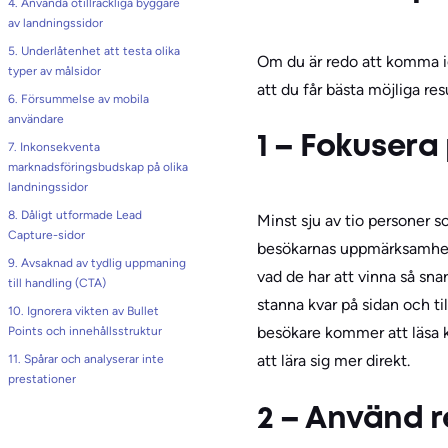
4. Använda otillräckliga byggare
av landningssidor
5. Underlåtenhet att testa olika
Om du är redo att komma igå
typer av målsidor
att du får bästa möjliga res
6. Försummelse av mobila
användare
1 – Fokusera
7. Inkonsekventa
marknadsföringsbudskap på olika
landningssidor
8. Dåligt utformade Lead
Minst sju av tio personer 
Capture-sidor
besökarnas uppmärksamhet
9. Avsaknad av tydlig uppmaning
vad de har att vinna så sna
till handling (CTA)
stanna kvar på sidan och ti
10. Ignorera vikten av Bullet
besökare kommer att läsa 
Points och innehållsstruktur
att lära sig mer direkt.
11. Spårar och analyserar inte
prestationer
2 – Använd r