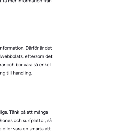
t få mer information från
nformation. Därför är det
udwebbplats, eftersom det
kar och bör vara så enkel
g till handling.
nliga. Tänk på att många
hones och surfplattor, så
e eller vara en smärta att