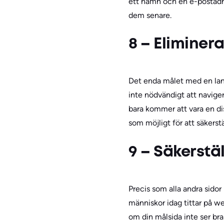
ett namn och en e-postadres
dem senare.
8 – Eliminer
Det enda målet med en landn
inte nödvändigt att navige
bara kommer att vara en dis
som möjligt för att säkerst
9 – Säkerstä
Precis som alla andra sidor
människor idag tittar på w
om din målsida inte ser bra 