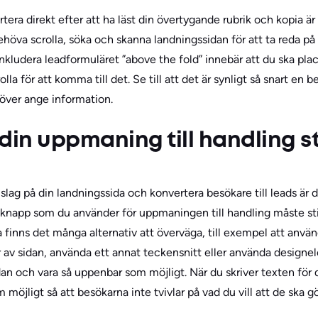
era direkt efter att ha läst din övertygande rubrik och kopia är d
ehöva scrolla, söka och skanna landningssidan för att ta reda på
 inkludera leadformuläret ”above the fold” innebär att du ska pla
la för att komma till det. Se till att det är synligt så snart en 
höver ange information.
tt din uppmaning till handling s
slag på din landningssida och konvertera besökare till leads är di
 knapp som du använder för uppmaningen till handling måste s
a finns det många alternativ att överväga, till exempel att använ
er av sidan, använda ett annat teckensnitt eller använda design
idan och vara så uppenbar som möjligt. När du skriver texten för
m möjligt så att besökarna inte tvivlar på vad du vill att de ska gö