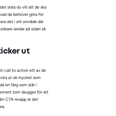
et sista du vill att de ska
 vad de behöver göra för
cera det i ett område där
besökare landar på sidan så
ticker ut
n call to action ett av de
ticka ut så mycket som
da en färg som står i
element som skuggor för att
 din CTA-knapp är det
ra.