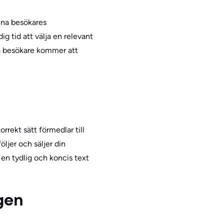
 dina besökares
g tid att välja en relevant
ina besökare kommer att
rekt sätt förmedlar till
ljer och säljer din
a en tydlig och koncis text
gen