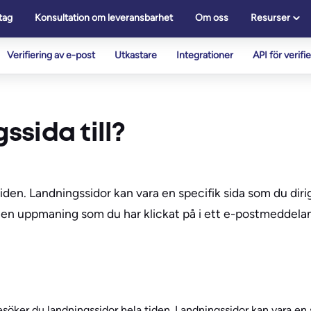
tag
Konsultation om leveransbarhet
Om oss
Resurser
Verifiering av e-post
Utkastare
Integrationer
API för verifi
sida till?
den. Landningssidor kan vara en specifik sida som du dirige
på en uppmaning som du har klickat på i ett e-postmeddelan
esöker du landningssidor hela tiden. Landningssidor kan vara en