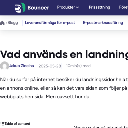
Hoppa
Produkter
Prissättning
Före
till
innehåll
Blogg
Leveransförmåga för e-post
E-postmarknadsföring
Vad används en landnings
Jakub Ziecina
10
min(s) read
2025-05-28
När du surfar på internet besöker du landningssidor hela ti
en annons online, eller så kan det vara sidan som följer 
webbplats hemsida. Men oavsett hur du…
Table of content
När du surfar på internet b