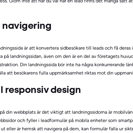
s. Glöm inte att när du väl har en lead finns det många sätt at
a navigering
ingssida är att konvertera sidbesökare till leads och få deras i
ra på landningssidan, även om den är en del av företagets huv
traktion. Din landningssida bör inte ha några konkurrerande län
älla att besökarens fulla uppmärksamhet riktas mot din uppmanin
ll responsiv design
 på din webbplats är det viktigt att landningssidorna är mobilvä
ebbsidor och fyller i leadformulär på mobila enheter som smartp
ut eller är hemsk att navigera på dem, kan formulär falla ur sikt