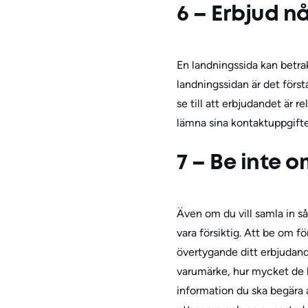
6 – Erbjud n
En landningssida kan betrak
landningssidan är det först
se till att erbjudandet är r
lämna sina kontaktuppgifter
7 – Be inte 
Även om du vill samla in så
vara försiktig. Att be om f
övertygande ditt erbjudande
varumärke, hur mycket de l
information du ska begära 