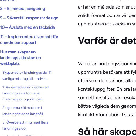
är här en målsida som är u
8 – Eliminera navigering
solidt format och är väl 
9 – Säkerställ responsiv design
uppmuntras att skicka in si
10 – Avsluta med en tacksida
11 – Implementera livechatt för
Varför är de
omedelbar support
Hur man skapar en
landningssida utan en
Varför är landningssidor n
webbplats
uppmuntra besökare att fyl
Skapande av landningssida: 11
vanliga misstag att undvika
eftersom den tar bort alla 
1. Avsaknad av en dedikerad
kontaktuppgifter. En bra la
landningssida för varje
som ett resultat har besö
marknadsföringskampanj
bättre vägleda dem genom de
2. Ignorera sökmotorer i
landningssidans innehåll
kontaktinformation. I slutä
3. Överbelastning med flera
landningssidor
Så här skapa