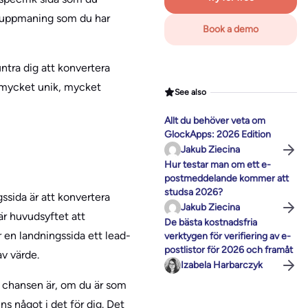
 en uppmaning som du har
Book a demo
tra dig att konvertera
n mycket unik, mycket
See also
Allt du behöver veta om
GlockApps: 2026 Edition
Jakub Ziecina
Hur testar man om ett e-
postmeddelande kommer att
studsa 2026?
ssida är att konvertera
Jakub Ziecina
 är huvudsyftet att
De bästa kostnadsfria
 en landningssida ett lead-
verktygen för verifiering av e-
postlistor för 2026 och framåt
v värde.
Izabela Harbarczyk
– chansen är, om du är som
ns något i det för dig. Det