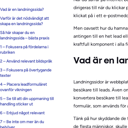
dirigeras till när du klick
Vad är en landningssida?
klickat på i ett e-postmed
Varför är det nödvändigt att
skapa en landningssida?
Men oavsett hur du hamnar 
Så här skapar du en
antingen till en het lead 
landningssida – bästa praxis
kraftfull komponent i alla 
1 – Fokusera på fördelarna i
rubriken
Vad är en l
2 – Använd relevant bildspråk
3 – Fokusera på övertygande
texter
Landningssidor är webbplat
4 – Placera leadformuläret
besökare till leads. Även o
ovanför vikningen
konvertera besökare till l
5 – Se till att din uppmaning till
handling sticker ut
formulär, som används för 
6 – Erbjud något relevant
Tänk på hur skyddande de f
7 – Be inte om mer än du
de flesta människor, skulle
behöver