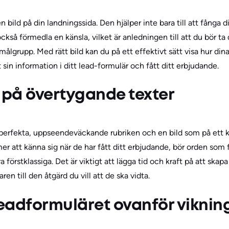
l en bild på din landningssida. Den hjälper inte bara till att fånga
å förmedla en känsla, vilket är anledningen till att du bör ta di
målgrupp. Med rätt bild kan du på ett effektivt sätt visa hur d
 sin information i ditt lead-formulär och fått ditt erbjudande.
 på övertygande texter
erfekta, uppseendeväckande rubriken och en bild som på ett kor
 att känna sig när de har fått ditt erbjudande, bör orden som fö
 förstklassiga. Det är viktigt att lägga tid och kraft på att skap
en till den åtgärd du vill att de ska vidta.
leadformuläret ovanför viknin