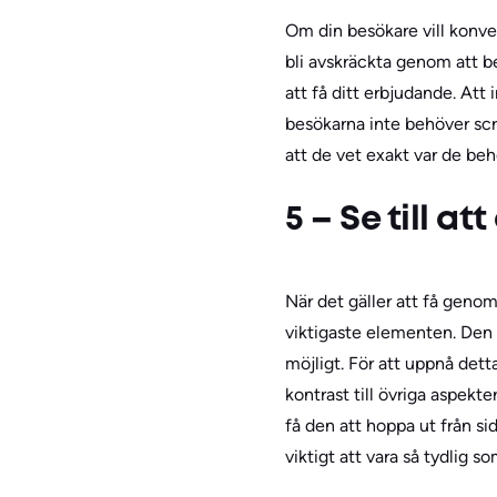
Om din besökare vill konvert
bli avskräckta genom att b
att få ditt erbjudande. Att
besökarna inte behöver scrol
att de vet exakt var de be
5 – Se till a
När det gäller att få genom
viktigaste elementen. Den
möjligt. För att uppnå dett
kontrast till övriga aspekt
få den att hoppa ut från s
viktigt att vara så tydlig so