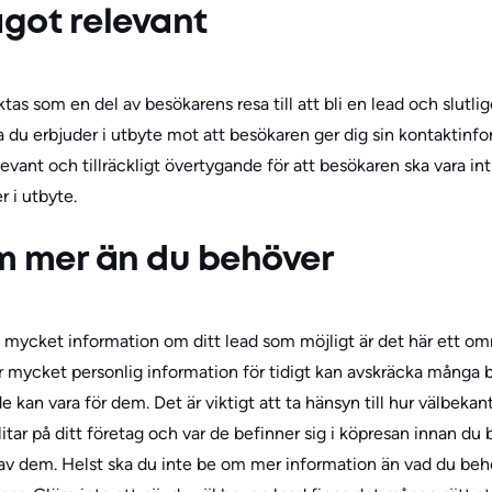
ågot relevant
tas som en del av besökarens resa till att bli en lead och slutl
a du erbjuder i utbyte mot att besökaren ger dig sin kontaktinf
elevant och tillräckligt övertygande för att besökaren ska vara int
 i utbyte.
om mer än du behöver
 mycket information om ditt lead som möjligt är det här ett områ
ör mycket personlig information för tidigt kan avskräcka många 
 kan vara för dem. Det är viktigt att ta hänsyn till hur välbeka
itar på ditt företag och var de befinner sig i köpresan innan 
av dem. Helst ska du inte be om mer information än vad du behö