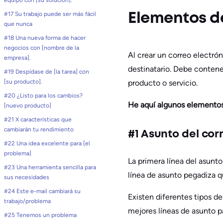
equipo con [su solución].
#17 Su trabajo puede ser más fácil
Elementos de
que nunca
#18 Una nueva forma de hacer
negocios con [nombre de la
Al crear un correo electró
empresa].
destinatario. Debe contene
#19 Despídase de [la tarea] con
[su producto].
producto o servicio.
#20 ¿Listo para los cambios?
He aquí algunos elementos 
[nuevo producto]
#21 X características que
cambiarán tu rendimiento
#1 Asunto del cor
#22 Una idea excelente para [el
problema]
La primera línea del asunto
#23 Una herramienta sencilla para
línea de asunto pegadiza qu
sus necesidades
#24 Este e-mail cambiará su
Existen diferentes tipos de
trabajo/problema
mejores líneas de asunto pa
#25 Tenemos un problema