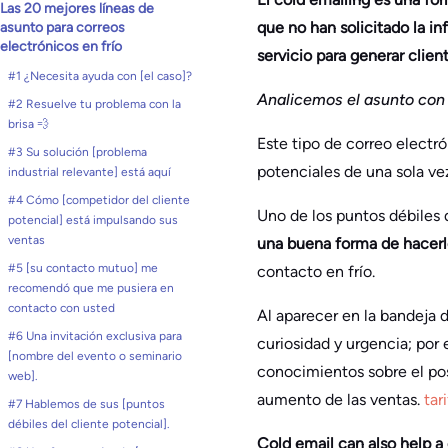
Las 20 mejores líneas de
que no han solicitado la i
asunto para correos
electrónicos en frío
servicio para generar clien
#1 ¿Necesita ayuda con [el caso]?
Analicemos el asunto con 
#2 Resuelve tu problema con la
brisa 💨
Este tipo de correo electr
#3 Su solución [problema
potenciales de una sola ve
industrial relevante] está aquí
#4 Cómo [competidor del cliente
Uno de los puntos débiles 
potencial] está impulsando sus
ventas
una buena forma de hacer
#5 [su contacto mutuo] me
contacto en frío.
recomendó que me pusiera en
contacto con usted
Al aparecer en la bandeja 
#6 Una invitación exclusiva para
curiosidad y urgencia; por
[nombre del evento o seminario
conocimientos sobre el posi
web].
aumento de las ventas.
tar
#7 Hablemos de sus [puntos
débiles del cliente potencial].
Cold email can also help 