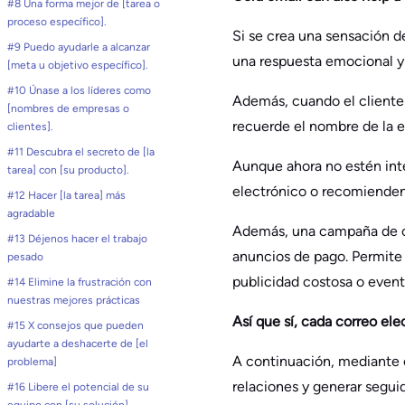
#8 Una forma mejor de [tarea o
proceso específico].
Si se crea una sensación d
#9 Puedo ayudarle a alcanzar
una respuesta emocional y 
[meta u objetivo específico].
#10 Únase a los líderes como
Además, cuando el cliente 
[nombres de empresas o
recuerde el nombre de la e
clientes].
#11 Descubra el secreto de [la
Aunque ahora no estén inte
tarea] con [su producto].
electrónico o recomienden
#12 Hacer [la tarea] más
agradable
Además, una campaña de co
#13 Déjenos hacer el trabajo
anuncios de pago. Permite 
pesado
publicidad costosa o even
#14 Elimine la frustración con
nuestras mejores prácticas
Así que sí, cada correo el
#15 X consejos que pueden
ayudarte a deshacerte de [el
A continuación, mediante e
problema]
relaciones y generar seguid
#16 Libere el potencial de su