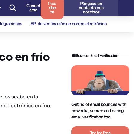
Insc
Póngase en
Conect
ríbe
contacto con
arse
te
nosotros
ntegraciones
API de verificación de correo electrónico
co en frío
Bouncer Email verification
ellos acabe en la
Get rid of email bounces with
o electrónico en frío.
powerful, secure and caring
email verification tool!
Try for free