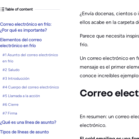
Table of content
¿Envía docenas, cientos o 
ellos acabe en la carpeta 
Correo electrónico en frío:
¿Por qué es importante?
Parece que necesita inspir
Elementos del correo
frío.
electrónico en frío
#1 Asunto del correo electrónico
Un correo electrónico en fr
en frío
mensaje es el primer eleme
#2 Saludo
conoce increíbles ejemplos
#3 Introducción
#4 Cuerpo del correo electrónico
Correo elect
#5 Llamada a la acción
#6 Cierre
#7 Firma
En resumen: un correo elec
¿Qué es una línea de asunto?
electrónico.
Tipos de líneas de asunto
El cold emailing es una fo