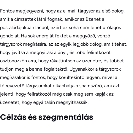
Fontos megjegyezni, hogy az e-mail tárgysor az első dolog,
amit a címzettek látni fognak, amikor az üzenet a
postaládájukban landol, ezért ez soha nem lehet utólagos
gondolat. Ha sok energiát fektet a meggyőző, vonzó
tárgysorok megírására, az az egyik legjobb dolog, amit tehet,
hogy javítsa a megnyitási arányt, és több feliratkozót
ösztönözzön arra, hogy rákattintson az üzenetre, és többet
tudjon meg a benne foglaltakról. Ugyanakkor a tárgysorok
megírásakor is fontos, hogy körültekintő legyen, mivel a
félrevezető tárgysorokat elkaphatja a spamszűrő, ami azt
jelenti, hogy feliratkozói még csak meg sem kapják az
üzenetet, hogy egyáltalán megnyithassák.
Célzás és szegmentálás