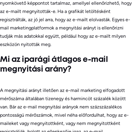
nyomkövető képpontot tartalmaz, amellyel ellenőrizhető, hogy
az e-mailt megnyitották-e. Ha a grafikát letöltésként
regisztrálták, az jó jel arra, hogy az e-mailt elolvasták. Egyes e-
mail marketingplatformok a megnyitási arányt is ellenőrizni
tudják más adatokkal együtt, például hogy az e-mailt milyen
eszközön nyitották meg.
Mi az iparági átlagos e-mail
megnyitási arány?
A megnyitási arányt illetően az e-mail marketing elfogadott
mérőszáma általában tizenegy és harmincöt százalék között
van. Bár az e-mail megnyitási arányok nem százszázalékos
pontosságú mérőszámok, mivel néha előfordulhat, hogy az e-
maileket vagy megnyitottként, vagy nem megnyitottként
regisztrálják, holott az ellenkezője igaz, az e-mail