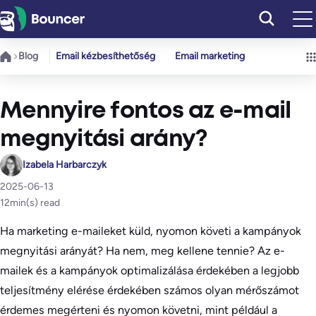
Ugrás
a
tartalomhoz
Blog
Email kézbesíthetőség
Email marketing
Mennyire fontos az e-mail
megnyitási arány?
Izabela Harbarczyk
2025-06-13
12
min(s) read
Ha marketing e-maileket küld, nyomon követi a kampányok
megnyitási arányát? Ha nem, meg kellene tennie? Az e-
mailek és a kampányok optimalizálása érdekében a legjobb
teljesítmény elérése érdekében számos olyan mérőszámot
érdemes megérteni és nyomon követni, mint például a