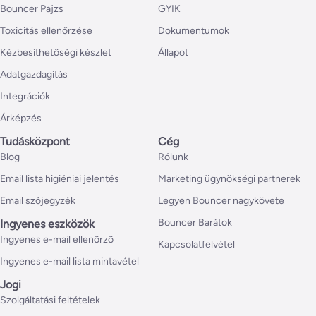
Bouncer Pajzs
GYIK
Toxicitás ellenőrzése
Dokumentumok
Kézbesíthetőségi készlet
Állapot
Adatgazdagítás
Integrációk
Árképzés
Tudásközpont
Cég
Blog
Rólunk
Email lista higiéniai jelentés
Marketing ügynökségi partnerek
Email szójegyzék
Legyen Bouncer nagykövete
Bouncer Barátok
Ingyenes eszközök
Ingyenes e-mail ellenőrző
Kapcsolatfelvétel
Ingyenes e-mail lista mintavétel
Jogi
Szolgáltatási feltételek