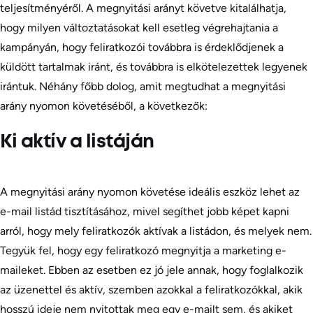
teljesítményéről. A megnyitási arányt követve kitalálhatja,
hogy milyen változtatásokat kell esetleg végrehajtania a
kampányán, hogy feliratkozói továbbra is érdeklődjenek a
küldött tartalmak iránt, és továbbra is elkötelezettek legyenek
irántuk. Néhány főbb dolog, amit megtudhat a megnyitási
arány nyomon követéséből, a következők:
Ki aktív a listáján
A megnyitási arány nyomon követése ideális eszköz lehet az
e-mail listád tisztításához, mivel segíthet jobb képet kapni
arról, hogy mely feliratkozók aktívak a listádon, és melyek nem.
Tegyük fel, hogy egy feliratkozó megnyitja a marketing e-
maileket. Ebben az esetben ez jó jele annak, hogy foglalkozik
az üzenettel és aktív, szemben azokkal a feliratkozókkal, akik
hosszú ideje nem nyitottak meg egy e-mailt sem, és akiket