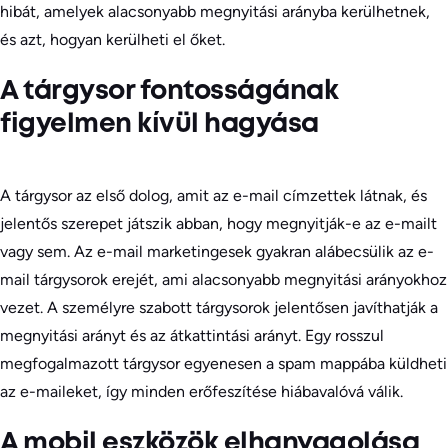
hibát, amelyek alacsonyabb megnyitási arányba kerülhetnek,
és azt, hogyan kerülheti el őket.
A tárgysor fontosságának
figyelmen kívül hagyása
A tárgysor az első dolog, amit az e-mail címzettek látnak, és
jelentős szerepet játszik abban, hogy megnyitják-e az e-mailt
vagy sem. Az e-mail marketingesek gyakran alábecsülik az e-
mail tárgysorok erejét, ami alacsonyabb megnyitási arányokhoz
vezet. A személyre szabott tárgysorok jelentősen javíthatják a
megnyitási arányt és az átkattintási arányt. Egy rosszul
megfogalmazott tárgysor egyenesen a spam mappába küldheti
az e-maileket, így minden erőfeszítése hiábavalóvá válik.
A mobil eszközök elhanyagolása