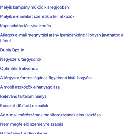
Melyik kampány működik a legjobban
Melyik e-maileket szeretik a feliratkozók
Kapcsolattartási viselkedés
Átlagos e-mail megnyitási arány iparáganként: Hogyan javíthatod a
tiédet
Dupla Opt-In
Nagyszerű tárgysorok
Optimális frekvencia
A tárgysor fontosságának figyelmen kívül hagyása
A mobil eszközök elhanyagolása
Releváns tartalom hiánya
Rosszul időzített e-mailek
Az e-mail mérőszámok monitorozásának elmulasztása
Nem megfelelő személyre szabás
Hatástalan Landing Pages