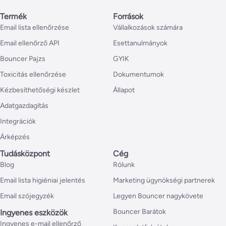
Termék
Források
Email lista ellenőrzése
Vállalkozások számára
Email ellenőrző API
Esettanulmányok
Bouncer Pajzs
GYIK
Toxicitás ellenőrzése
Dokumentumok
Kézbesíthetőségi készlet
Állapot
Adatgazdagítás
Integrációk
Árképzés
Tudásközpont
Cég
Blog
Rólunk
Email lista higiéniai jelentés
Marketing ügynökségi partnerek
Email szójegyzék
Legyen Bouncer nagykövete
Bouncer Barátok
Ingyenes eszközök
Ingyenes e-mail ellenőrző