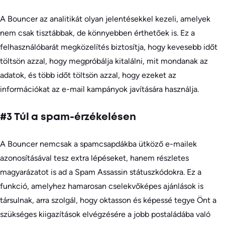
A Bouncer az analitikát olyan jelentésekkel kezeli, amelyek
nem csak tisztábbak, de könnyebben érthetőek is. Ez a
felhasználóbarát megközelítés biztosítja, hogy kevesebb időt
töltsön azzal, hogy megpróbálja kitalálni, mit mondanak az
adatok, és több időt töltsön azzal, hogy ezeket az
információkat az e-mail kampányok javítására használja.
#3 Túl a spam-érzékelésen
A Bouncer nemcsak a spamcsapdákba ütköző e-mailek
azonosításával tesz extra lépéseket, hanem részletes
magyarázatot is ad a Spam Assassin státuszkódokra. Ez a
funkció, amelyhez hamarosan cselekvőképes ajánlások is
társulnak, arra szolgál, hogy oktasson és képessé tegye Önt a
szükséges kiigazítások elvégzésére a jobb postaládába való