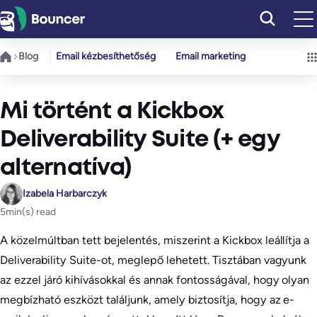
Ugrás
a
tartalomhoz
Blog
Email kézbesíthetőség
Email marketing
Mi történt a Kickbox
Deliverability Suite (+ egy
alternatíva)
Izabela Harbarczyk
5
min(s) read
A közelmúltban tett bejelentés, miszerint a Kickbox leállítja a
Deliverability Suite-ot, meglepő lehetett. Tisztában vagyunk
az ezzel járó kihívásokkal és annak fontosságával, hogy olyan
megbízható eszközt találjunk, amely biztosítja, hogy az e-