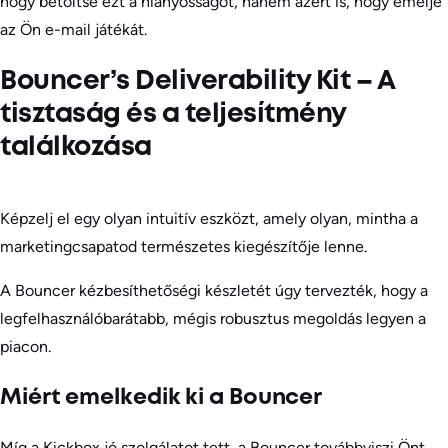
hogy betöltse ezt a hiányosságot, hanem azért is, hogy emelje
az Ön e-mail játékát.
Bouncer’s Deliverability Kit – A
tisztaság és a teljesítmény
találkozása
Képzelj el egy olyan intuitív eszközt, amely olyan, mintha a
marketingcsapatod természetes kiegészítője lenne.
A Bouncer kézbesíthetőségi készletét úgy tervezték, hogy a
legfelhasználóbarátabb, mégis robusztus megoldás legyen a
piacon.
Miért emelkedik ki a Bouncer
Míg a Kickbox jó szolgálatot tett, a Bouncer továbbviszi Önt.