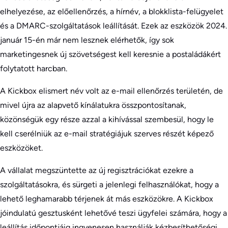
elhelyezése, az előellenőrzés, a hírnév, a blokklista-felügyelet
és a DMARC-szolgáltatások leállítását. Ezek az eszközök 2024.
január 15-én már nem lesznek elérhetők, így sok
marketingesnek új szövetségest kell keresnie a postaládákért
folytatott harcban.
A Kickbox elismert név volt az e-mail ellenőrzés területén, de
mivel újra az alapvető kínálatukra összpontosítanak,
közönségük egy része azzal a kihívással szembesül, hogy le
kell cserélniük az e-mail stratégiájuk szerves részét képező
eszközöket.
A vállalat megszüntette az új regisztrációkat ezekre a
szolgáltatásokra, és sürgeti a jelenlegi felhasználókat, hogy a
lehető leghamarabb térjenek át más eszközökre. A Kickbox
jóindulatú gesztusként lehetővé teszi ügyfelei számára, hogy a
leállítás időpontjáig ingyenesen használják kézbesíthetőségi