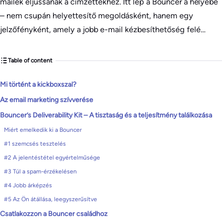
mailek eljussanak a címzettekhez. Itt lép a Bouncer a helyébe
– nem csupán helyettesítő megoldásként, hanem egy
jelzőfényként, amely a jobb e-mail kézbesíthetőség felé…
Table of content
Mi történt a kickboxszal?
Az email marketing szívverése
Bouncer’s Deliverability Kit – A tisztaság és a teljesítmény találkozása
Miért emelkedik ki a Bouncer
#1 szemcsés tesztelés
#2 A jelentéstétel egyértelműsége
#3 Túl a spam-érzékelésen
#4 Jobb árképzés
#5 Az Ön átállása, leegyszerűsítve
Csatlakozzon a Bouncer családhoz