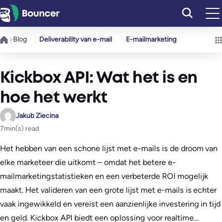
Ga
naar
de
Blog
Deliverability van e-mail
E-mailmarketing
inhoud
Kickbox API: Wat het is en
hoe het werkt
Jakub Ziecina
7
min(s) read
Het hebben van een schone lijst met e-mails is de droom van
elke marketeer die uitkomt – omdat het betere e-
mailmarketingstatistieken en een verbeterde ROI mogelijk
maakt. Het valideren van een grote lijst met e-mails is echter
vaak ingewikkeld en vereist een aanzienlijke investering in tijd
en geld. Kickbox API biedt een oplossing voor realtime…