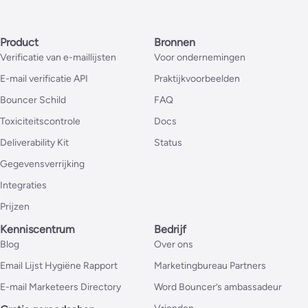
Product
Bronnen
Verificatie van e-maillijsten
Voor ondernemingen
E-mail verificatie API
Praktijkvoorbeelden
Bouncer Schild
FAQ
Toxiciteitscontrole
Docs
Deliverability Kit
Status
Gegevensverrijking
Integraties
Prijzen
Kenniscentrum
Bedrijf
Blog
Over ons
Email Lijst Hygiëne Rapport
Marketingbureau Partners
E-mail Marketeers Directory
Word Bouncer’s ambassadeur