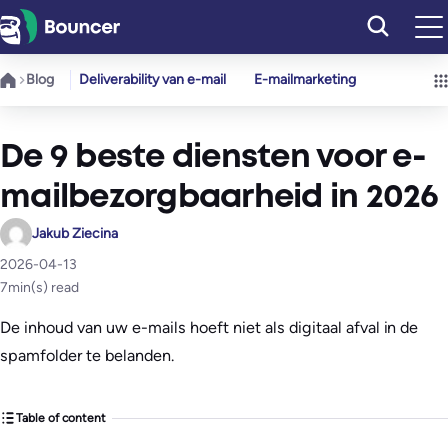
Ga
naar
de
Blog
Deliverability van e-mail
E-mailmarketing
inhoud
De 9 beste diensten voor e-
mailbezorgbaarheid in 2026
Jakub Ziecina
2026-04-13
7
min(s) read
De inhoud van uw e-mails hoeft niet als digitaal afval in de
spamfolder te belanden.
Table of content