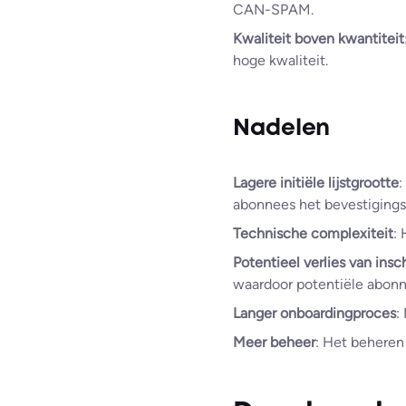
CAN-SPAM.
Kwaliteit boven kwantiteit
hoge kwaliteit.
Nadelen
Lagere initiële lijstgrootte
:
abonnees het bevestigingsp
Technische complexiteit
:
Potentieel verlies van insc
waardoor potentiële abonn
Langer onboardingproces
:
Meer beheer
: Het beheren