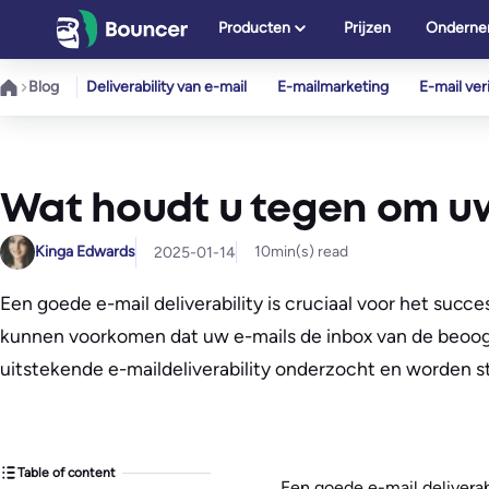
Ga
Producten
Prijzen
Onderne
naar
de
Blog
Deliverability van e-mail
E-mailmarketing
E-mail veri
inhoud
Wat houdt u tegen om uw
Kinga Edwards
10
min(s) read
2025-01-14
Een goede e-mail deliverability is cruciaal voor het succ
kunnen voorkomen dat uw e-mails de inbox van de beoogde
uitstekende e-maildeliverability onderzocht en worden 
Table of content
Een goede e-mail deliverab