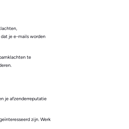
klachten,
 dat je e-mails worden
spamklachten te
deren.
n je afzenderreputatie
eïnteresseerd zijn. Werk