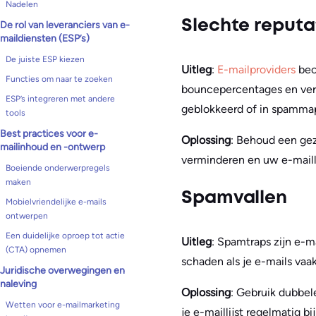
Nadelen
Slechte reputa
De rol van leveranciers van e-
maildiensten (ESP’s)
De juiste ESP kiezen
Uitleg
:
E-mailproviders
beo
Functies om naar te zoeken
bouncepercentages en verz
ESP’s integreren met andere
geblokkeerd of in spammap
tools
Best practices voor e-
Oplossing
: Behoud een gez
mailinhoud en -ontwerp
verminderen en uw e-maill
Boeiende onderwerpregels
maken
Spamvallen
Mobielvriendelijke e-mails
ontwerpen
Een duidelijke oproep tot actie
Uitleg
: Spamtraps zijn e-
(CTA) opnemen
schaden als je e-mails vaa
Juridische overwegingen en
naleving
Oplossing
: Gebruik dubbel
Wetten voor e-mailmarketing
je e-maillijst regelmatig 