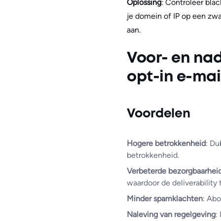
Oplossing
: Controleer bla
je domein of IP op een zwa
aan.
Voor- en na
opt-in e-mail
Voordelen
Hogere betrokkenheid
: Du
betrokkenheid.
Verbeterde bezorgbaarhei
waardoor de deliverability
Minder spamklachten
: Abo
Naleving van regelgeving
: