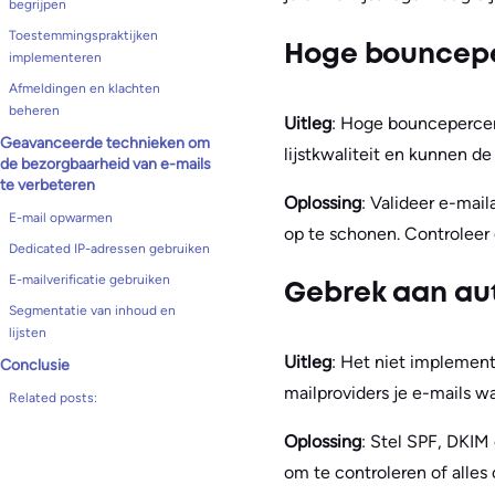
begrijpen
Toestemmingspraktijken
Hoge bouncep
implementeren
Afmeldingen en klachten
beheren
Uitleg
: Hoge bouncepercen
Geavanceerde technieken om
lijstkwaliteit en kunnen de
de bezorgbaarheid van e-mails
te verbeteren
Oplossing
: Valideer e-mail
E-mail opwarmen
op te schonen. Controleer
Dedicated IP-adressen gebruiken
E-mailverificatie gebruiken
Gebrek aan au
Segmentatie van inhoud en
lijsten
Uitleg
: Het niet implement
Conclusie
mailproviders je e-mails w
Related posts:
Oplossing
: Stel SPF, DKI
om te controleren of alles