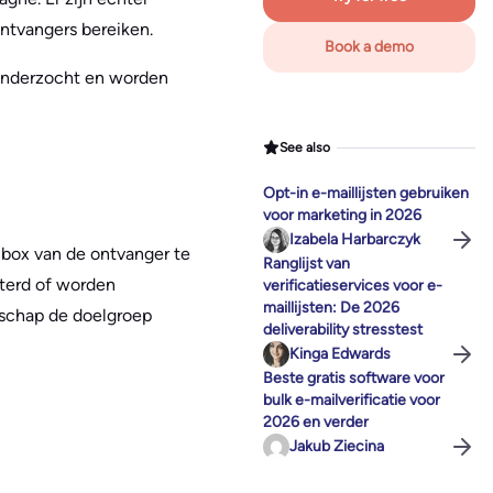
ntvangers bereiken.
Book a demo
y onderzocht en worden
See also
Opt-in e-maillijsten gebruiken
voor marketing in 2026
Izabela Harbarczyk
nbox van de ontvanger te
Ranglijst van
lterd of worden
verificatieservices voor e-
maillijsten: De 2026
odschap de doelgroep
deliverability stresstest
Kinga Edwards
Beste gratis software voor
bulk e-mailverificatie voor
2026 en verder
Jakub Ziecina