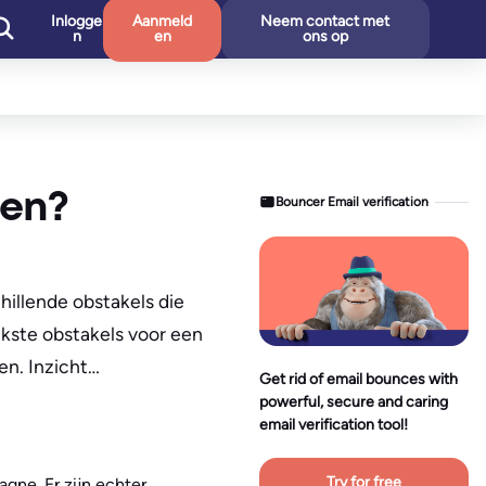
Inlogge
Aanmeld
Neem contact met
n
en
ons op
ren?
Bouncer Email verification
hillende obstakels die
jkste obstakels voor een
en. Inzicht…
Get rid of email bounces with
powerful, secure and caring
email verification tool!
Try for free
gne. Er zijn echter