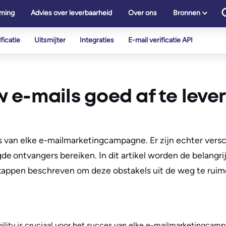
ming
Advies over leverbaarheid
Over ons
Bronnen
ficatie
Uitsmijter
Integraties
E-mail verificatie API
 e-mails goed af te leve
es van elke e-mailmarketingcampagne. Er zijn echter versc
 ontvangers bereiken. In dit artikel worden de belangri
stappen beschreven om deze obstakels uit de weg te ruim
ility is cruciaal voor het succes van elke e-mailmarketingcampa