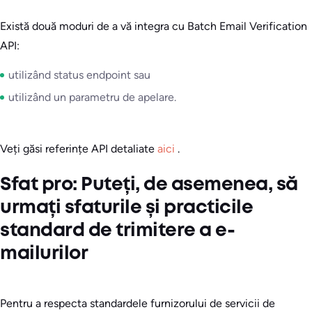
Există două moduri de a vă integra cu Batch Email Verification
API:
utilizând status endpoint sau
utilizând un parametru de apelare.
Veți găsi referințe API detaliate
aici
.
Sfat pro: Puteți, de asemenea, să
urmați sfaturile și practicile
standard de trimitere a e-
mailurilor
Pentru a respecta standardele furnizorului de servicii de