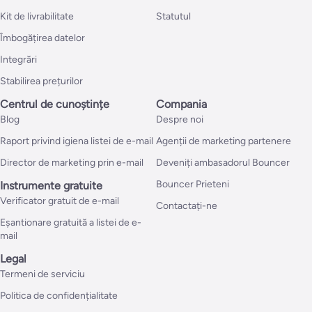
Kit de livrabilitate
Statutul
Îmbogățirea datelor
Integrări
Stabilirea prețurilor
Centrul de cunoștințe
Compania
Blog
Despre noi
Raport privind igiena listei de e-mail
Agenții de marketing partenere
Director de marketing prin e-mail
Deveniți ambasadorul Bouncer
Bouncer Prieteni
Instrumente gratuite
Verificator gratuit de e-mail
Contactați-ne
Eșantionare gratuită a listei de e-
mail
Legal
Termeni de serviciu
Politica de confidențialitate