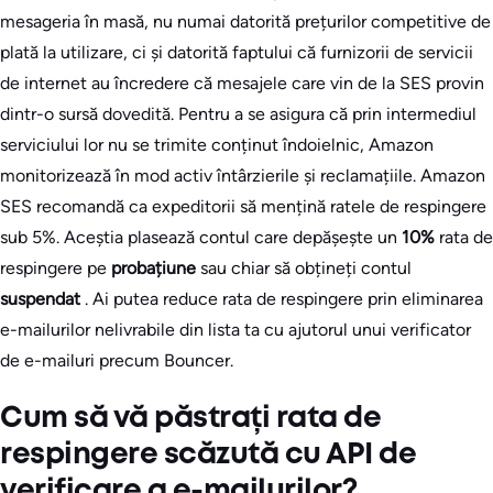
mesageria în masă, nu numai datorită prețurilor competitive de
plată la utilizare, ci și datorită faptului că furnizorii de servicii
de internet au încredere că mesajele care vin de la SES provin
dintr-o sursă dovedită. Pentru a se asigura că prin intermediul
serviciului lor nu se trimite conținut îndoielnic, Amazon
monitorizează în mod activ întârzierile și reclamațiile. Amazon
SES recomandă ca expeditorii să mențină ratele de respingere
sub 5%. Aceștia plasează contul care depășește un
10%
rata de
respingere pe
probațiune
sau chiar să obțineți contul
suspendat
. Ai putea reduce rata de respingere prin eliminarea
e-mailurilor nelivrabile din lista ta cu ajutorul unui verificator
de e-mailuri precum Bouncer.
Cum să vă păstrați rata de
respingere scăzută cu API de
verificare a e-mailurilor?