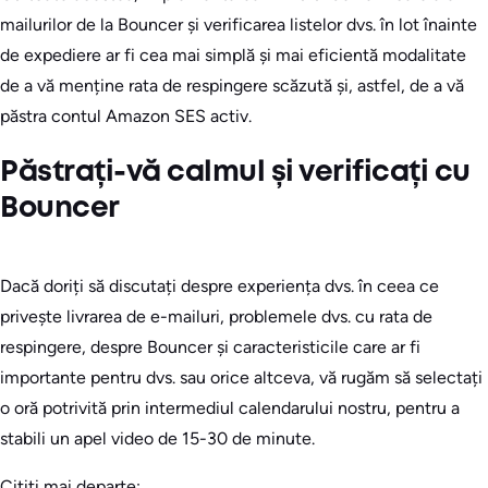
mailurilor de la Bouncer și verificarea listelor dvs. în lot înainte
de expediere ar fi cea mai simplă și mai eficientă modalitate
de a vă menține rata de respingere scăzută și, astfel, de a vă
păstra contul Amazon SES activ.
Păstrați-vă calmul și verificați cu
Bouncer
Dacă doriți să discutați despre experiența dvs. în ceea ce
privește livrarea de e-mailuri, problemele dvs. cu rata de
respingere, despre Bouncer și caracteristicile care ar fi
importante pentru dvs. sau orice altceva, vă rugăm să selectați
o oră potrivită prin intermediul calendarului nostru, pentru a
stabili un apel video de 15-30 de minute.
Citiți mai departe: