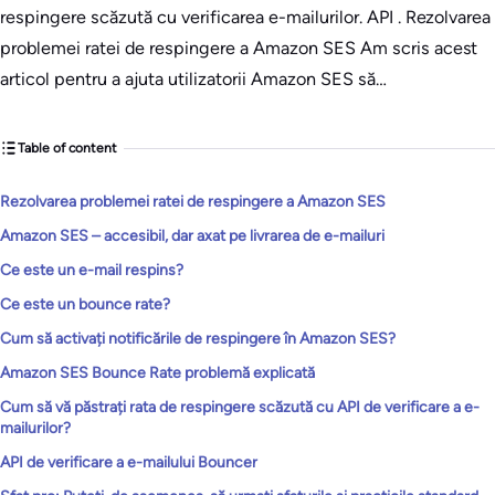
respingere scăzută cu verificarea e-mailurilor. API . Rezolvarea
problemei ratei de respingere a Amazon SES Am scris acest
articol pentru a ajuta utilizatorii Amazon SES să…
Table of content
Rezolvarea problemei ratei de respingere a Amazon SES
Amazon SES – accesibil, dar axat pe livrarea de e-mailuri
Ce este un e-mail respins?
Ce este un bounce rate?
Cum să activați notificările de respingere în Amazon SES?
Amazon SES Bounce Rate problemă explicată
Cum să vă păstrați rata de respingere scăzută cu API de verificare a e-
mailurilor?
API de verificare a e-mailului Bouncer