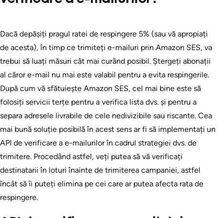
Dacă depășiți pragul ratei de respingere 5% (sau vă apropiați
de acesta), în timp ce trimiteți e-mailuri prin Amazon SES, va
trebui să luați măsuri cât mai curând posibil. Ștergeți abonații
al căror e-mail nu mai este valabil pentru a evita respingerile.
După cum vă sfătuiește Amazon SES, cel mai bine este să
folosiți servicii terțe pentru a verifica lista dvs. și pentru a
separa adresele livrabile de cele nedivizibile sau riscante. Cea
mai bună soluție posibilă în acest sens ar fi să implementați un
API de verificare a e-mailurilor în cadrul strategiei dvs. de
trimitere. Procedând astfel, veți putea să vă verificați
destinatarii în loturi înainte de trimiterea campaniei, astfel
încât să îi puteți elimina pe cei care ar putea afecta rata de
respingere.