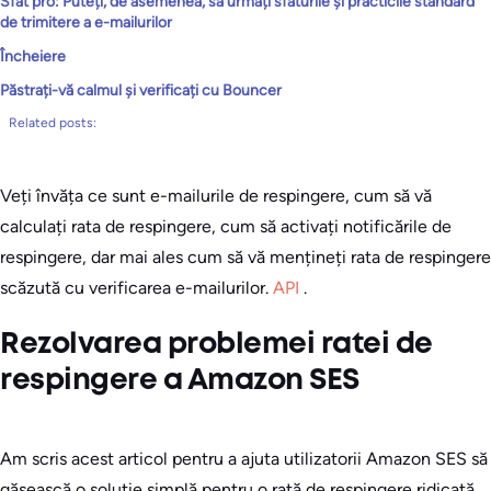
Sfat pro: Puteți, de asemenea, să urmați sfaturile și practicile standard
de trimitere a e-mailurilor
Încheiere
Păstrați-vă calmul și verificați cu Bouncer
Related posts:
Veți învăța ce sunt e-mailurile de respingere, cum să vă
calculați rata de respingere, cum să activați notificările de
respingere, dar mai ales cum să vă mențineți rata de respingere
scăzută cu verificarea e-mailurilor.
API
.
Rezolvarea problemei ratei de
respingere a Amazon SES
Am scris acest articol pentru a ajuta utilizatorii Amazon SES să
găsească o soluție simplă pentru o rată de respingere ridicată.