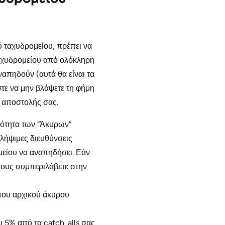
ύ ταχυδρομείου, πρέπει να
 ταχυδρομείου από ολόκληρη
αναπηδούν (αυτά θα είναι τα
τε να μην βλάψετε τη φήμη
α αποστολής σας.
σότητα των “Άκυρων”
αλήψιμες διευθύνσεις
μείου να αναπηδήσει. Εάν
 τους συμπεριλάβετε στην
 του αρχικού άκυρου
ου 5% από τα catch_alls σας