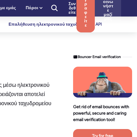
οινω
Συν
ρ
νήστ
 με εμάς
Πόροι
δεθ
α
ε
είτε
φ
μαζί
ε
μας
ίτ
Επαλήθευση ηλεκτρονικού ταχυδρομείου API
ε
Bouncer Email verification
ως μέσω ηλεκτρονικού
ρειάζονται αποτελεί
ρονικού ταχυδρομείου
Get rid of email bounces with
powerful, secure and caring
email verification tool!
Try for free