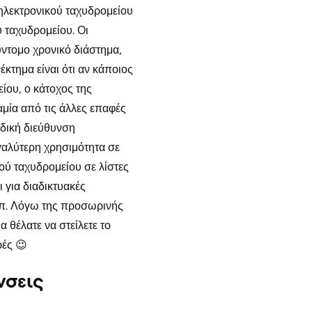
 ηλεκτρονικού ταχυδρομείου
ύ ταχυδρομείου. Οι
ύντομο χρονικό διάστημα,
έκτημα είναι ότι αν κάποιος
ίου, ο κάτοχος της
αμία από τις άλλες επαφές
αδική διεύθυνση
γαλύτερη χρησιμότητα σε
ού ταχυδρομείου σε λίστες
 για διαδικτυακές
.λπ. Λόγω της προσωρινής
 θέλατε να στείλετε το
ρές 😉
νσεις