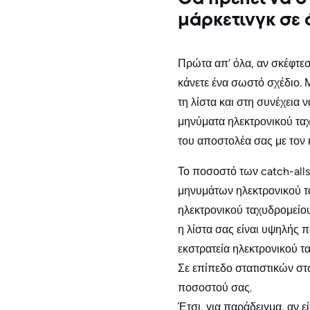
μάρκετινγκ σε 
Πρώτα απ’ όλα, αν σκέφτεσ
κάνετε ένα σωστό σχέδιο. 
τη λίστα και στη συνέχεια 
μηνύματα ηλεκτρονικού ταχ
του αποστολέα σας με τον
Το ποσοστό των catch-all
μηνυμάτων ηλεκτρονικού τα
ηλεκτρονικού ταχυδρομείου
η λίστα σας είναι υψηλής π
εκστρατεία ηλεκτρονικού τ
Σε επίπεδο στατιστικών στ
ποσοστού σας.
Έτσι, για παράδειγμα, αν ε