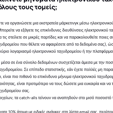
όλους τους τομείς;
τε να οργανώσετε μια εκστρατεία μάρκετινγκ μέσω ηλεκτρονικο
Μπορείτε να εξάγετε τις επικίνδυνες διευθύνσεις ηλεκτρονικού
να τις στείλετε σε μικρές παρτίδες και να παρακολουθείτε ποιες 
υδρομείου που θέλετε να αφαιρέσετε από τα δεδομένα σας), ώσ
 κύριο λογαριασμό ηλεκτρονικού ταχυδρομείου ή την πλατφόρμ
s μέσα σε ένα σύνολο δεδομένων συσχετίζεται άμεσα με την πο
χυδρομείου. Σε επίπεδο στατιστικής, εάν έχετε πολλές μη παρ
, είναι πιο πιθανό το επικίνδυνο μήνυμα ηλεκτρονικού ταχυδρο
οιότητας, είναι προτιμότερο να τους δώσετε μια ευκαιρία και να
αχυδρομείου σας.
οιχείων, τα catch-alls τείνουν να αναπηδούν στο μισό ποσοστό
ίχατε 10% άτομα με ειδικές ανάγκες στη λίστα email σας, περίπ