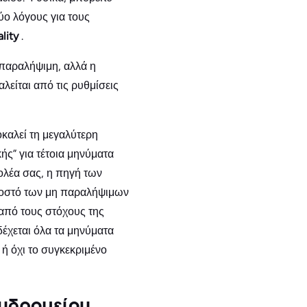
ύο λόγους για τους
ality
.
ι παραλήψιμη, αλλά η
λείται από τις ρυθμίσεις
καλεί τη μεγαλύτερη
ής” για τέτοια μηνύματα
ολέα σας, η πηγή των
οσοστό των μη παραλήψιμων
 από τους στόχους της
 δέχεται όλα τα μηνύματα
ή όχι το συγκεκριμένο
χυδρομείου