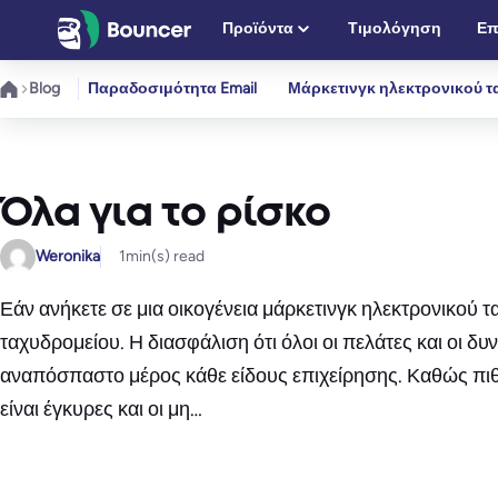
Μετάβαση
Προϊόντα
Τιμολόγηση
Επ
στο
περιεχόμενο
Blog
Παραδοσιμότητα Email
Μάρκετινγκ ηλεκτρονικού τ
Όλα για το ρίσκο
Weronika
1
min(s) read
Εάν ανήκετε σε μια οικογένεια μάρκετινγκ ηλεκτρονικού τ
ταχυδρομείου. Η διασφάλιση ότι όλοι οι πελάτες και οι δ
αναπόσπαστο μέρος κάθε είδους επιχείρησης. Καθώς πιθα
είναι έγκυρες και οι μη…