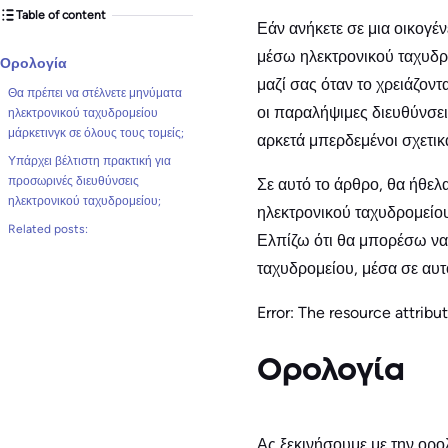
Table of content
Εάν ανήκετε σε μια οικογέν
μέσω ηλεκτρονικού ταχυδρο
Ορολογία
μαζί σας όταν το χρειάζον
Θα πρέπει να στέλνετε μηνύματα
οι παραλήψιμες διευθύνσεις
ηλεκτρονικού ταχυδρομείου
μάρκετινγκ σε όλους τους τομείς;
αρκετά μπερδεμένοι σχετικά
Υπάρχει βέλτιστη πρακτική για
προσωρινές διευθύνσεις
Σε αυτό το άρθρο, θα ήθελ
ηλεκτρονικού ταχυδρομείου;
ηλεκτρονικού ταχυδρομείου
Related posts:
Ελπίζω ότι θα μπορέσω να 
ταχυδρομείου, μέσα σε αυτ
Error: The resource attribute
Ορολογία
Ας ξεκινήσουμε με την ορο