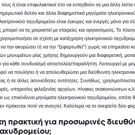
τους ή είναι επιφυλακτικοί στο να ενταχθούν σε μια άλλη λίστα
νημερωτικό δελτίο και άλλα διαφημιστικά μηνύματα ηλεκτρονικο
εκτρονικού ταχυδρομείου είναι έγκυρες και ενεργές μόνο για σ
μπορεί να τις μοιραστεί με εταιρείες και οργανισμούς. Το πλεον
 χρησιμοποιήσει σε σχέση με κατάχρηση ηλεκτρονικού ταχυδρομε
να την ακυρώσει (ή να την “ξεφορτωθεί”) χωρίς να επηρεάσει κ
κών μηνυμάτων μίας χρήσης δημιουργούν μια διαφορετική, μον
υ για κάθε συνδυασμό αποστολέα/παραλήπτη. Λειτουργεί με με
εί να πουλήσει ή να απελευθερώσει μια διεύθυνση ηλεκτρονικ
ς ή σε άλλες ασυνείδητες οντότητες. Συνήθως, χρησιμοποιείται
ορές, υπηρεσίες φιλοξενίας αρχείων, πίνακες ανακοινώσεων κ
ι ως επικίνδυνα μηνύματα ηλεκτρονικού ταχυδρομείου, οπότε θα
ν πρόκειται ποτέ να ανοιχτεί; Καλύτερα να το σκεφτείτε δύο φο
τη πρακτική για προσωρινές διευθύ
ταχυδρομείου;