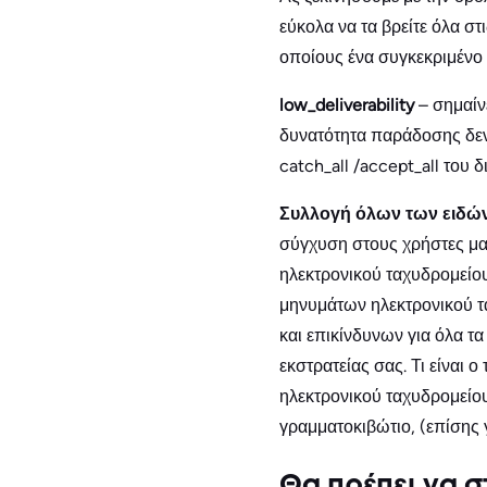
εύκολα να τα βρείτε όλα σ
οποίους ένα συγκεκριμένο 
low_deliverability
– σημαίν
δυνατότητα παράδοσης δεν 
catch_all /accept_all του
Συλλογή όλων των ειδώ
σύγχυση στους χρήστες μας
ηλεκτρονικού ταχυδρομείο
μηνυμάτων ηλεκτρονικού τ
και επικίνδυνων για όλα τ
εκστρατείας σας. Τι είναι ο
ηλεκτρονικού ταχυδρομείου
γραμματοκιβώτιο, (επίσης 
Θα πρέπει να 