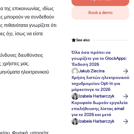
α της επικοινωνίας, ιδίως
Book a demo
άτες μπορούν να συνδεθούν
ς πιθανότατα γνωρίζετε ότι
ς όχι, ίσως να είστε
See also
Όλα όσα πρέπει να
κίνδυνες διευθύνσεις
γνωρίζετε για το GlockApps:
ς χρήστες μας.
Έκδοση 2026
Jakub Ziecina
 μηνύματα ηλεκτρονικού
Χρήση λιστών ηλεκτρονικού
ταχυδρομείου Opt-In για
μάρκετινγκ το 2026
Izabela Harbarczyk
Κορυφαία δωρεάν εργαλεία
επαλήθευσης λίστας email
για το 2026 και μετά
Izabela Harbarczyk
είου. Φυσικά, μπορείτε