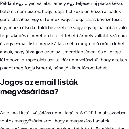
Például egy olyan vállalat, amely egy teljesen új piacra készül
betörni, nem biztos, hogy tudja, hol kezdjen hozzá a leadek
generálásához. Egy új termék vagy szolgáltatás bevezetése,
egy márka első külföldi bevezetése vagy egy új iparágban való
terjeszkedés ismeretlen terület lehet bármely vállalat számára,
és egy e-mail lista megvásárlása néha megfelelő módja lehet
annak, hogy átvágjon ezen az ismeretlenségen, és elkezdje
létrehozni a kapcsolati bázist. Bár nem valószínű, hogy a teljes
piacot meg fogja ismerni, néha jó kiindulópont lehet.
Jogos az email listák
megvásárlása?
Az e-mail listák vásárlása nem illegális. A GDPR miatt azonban
fontos meggyőződni arról, hogy a megvásárolt adatok
felhasználásakor a jogszerű gyakorlatot követi. Ez például úgy