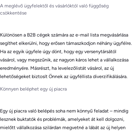
A meglévő ügyfelektől és vásárlóktól való függőség
csökkentése
Különösen a B2B cégek számára az e-mail lista megvásárlása
segíthet elkerülni, hogy erősen támaszkodjon néhány ügyfélre.
Ha az egyik ügyfele úgy dönt, hogy egy versenytársától
vásárol, vagy megszűnik, az nagyon káros lehet a vállalkozása
eredményére. Másrészt, ha levelezőlistát vásárol, az új
lehetőségeket biztosít Önnek az ügyféllista diverzifikálására.
Könnyen beléphet egy új piacra
Egy új piacra való belépés soha nem könnyű feladat – mindig
lesznek buktatók és problémák, amelyeket át kell dolgozni,
mielőtt vállalkozása szilárdan megvetné a lábát az új helyen