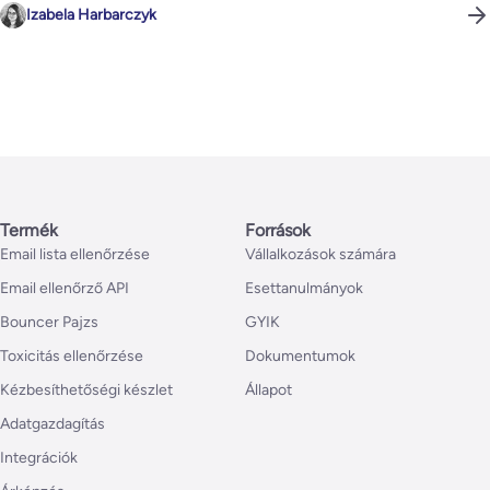
Izabela Harbarczyk
Termék
Források
Email lista ellenőrzése
Vállalkozások számára
Email ellenőrző API
Esettanulmányok
Bouncer Pajzs
GYIK
Toxicitás ellenőrzése
Dokumentumok
Kézbesíthetőségi készlet
Állapot
Adatgazdagítás
Integrációk