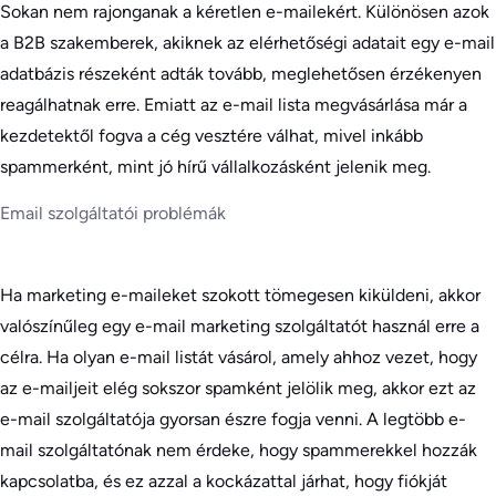
Sokan nem rajonganak a kéretlen e-mailekért. Különösen azok
a B2B szakemberek, akiknek az elérhetőségi adatait egy e-mail
adatbázis részeként adták tovább, meglehetősen érzékenyen
reagálhatnak erre. Emiatt az e-mail lista megvásárlása már a
kezdetektől fogva a cég vesztére válhat, mivel inkább
spammerként, mint jó hírű vállalkozásként jelenik meg.
Email szolgáltatói problémák
Ha marketing e-maileket szokott tömegesen kiküldeni, akkor
valószínűleg egy e-mail marketing szolgáltatót használ erre a
célra. Ha olyan e-mail listát vásárol, amely ahhoz vezet, hogy
az e-mailjeit elég sokszor spamként jelölik meg, akkor ezt az
e-mail szolgáltatója gyorsan észre fogja venni. A legtöbb e-
mail szolgáltatónak nem érdeke, hogy spammerekkel hozzák
kapcsolatba, és ez azzal a kockázattal járhat, hogy fiókját