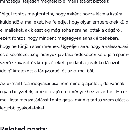
minőségű, teljesen megfelelő e-mail listákat biztosít.
Végül fontos megfontolni, hogy miként hozza létre a listára
küldendő e-maileket. Ne feledje, hogy olyan embereknek küld
e-maileket, akik esetleg még soha nem hallottak a cégéről,
ezért fontos, hogy mindent megtegyen annak érdekében,
hogy ne tűnjön spammernek. Ügyeljen arra, hogy a válaszadási
és elkötelezettségi arányok javítása érdekében kerülje a spam-
szerű szavakat és kifejezéseket, például a „csak korlátozott
ideig” kifejezést a tárgysorból és az e-mailből.
Az e-mail lista megvásárlása nem mindig ajánlott, de vannak
olyan helyzetek, amikor ez jó eredményekhez vezethet. Ha e-
mail lista megvásárlását fontolgatja, mindig tartsa szem előtt a
legjobb gyakorlatokat.
Related posts: