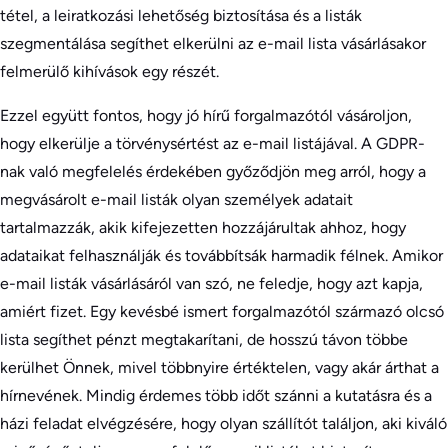
tétel, a leiratkozási lehetőség biztosítása és a listák
szegmentálása segíthet elkerülni az e-mail lista vásárlásakor
felmerülő kihívások egy részét.
Ezzel együtt fontos, hogy jó hírű forgalmazótól vásároljon,
hogy elkerülje a törvénysértést az e-mail listájával. A GDPR-
nak való megfelelés érdekében győződjön meg arról, hogy a
megvásárolt e-mail listák olyan személyek adatait
tartalmazzák, akik kifejezetten hozzájárultak ahhoz, hogy
adataikat felhasználják és továbbítsák harmadik félnek. Amikor
e-mail listák vásárlásáról van szó, ne feledje, hogy azt kapja,
amiért fizet. Egy kevésbé ismert forgalmazótól származó olcsó
lista segíthet pénzt megtakarítani, de hosszú távon többe
kerülhet Önnek, mivel többnyire értéktelen, vagy akár árthat a
hírnevének. Mindig érdemes több időt szánni a kutatásra és a
házi feladat elvégzésére, hogy olyan szállítót találjon, aki kiváló