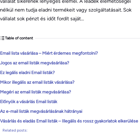
vállalat sikerének lényeges elemei. A leadek elérhetőségei
nélkül nem tudja eladni termékeit vagy szolgáltatásait. Sok
vállalat sok pénzt és időt fordít saját…
Table of content
Email lista vásárlása – Miért érdemes megfontolni?
Jogos az email listák megvásárlása?
Ez legális eladni Email listák?
Mikor illegális az email listák vásárlása?
Megéri az email listák megvásárlása?
Előnyök a vásárlás Email listák
Az e-mail listák megvásárlásának hátrányai
Vásárlás és eladás Email listák – Illegális és rossz gyakorlatok elkerülése
Related posts: