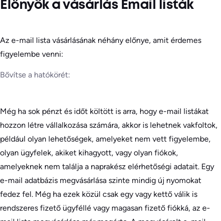
Előnyök a vásárlás Email listák
Az e-mail lista vásárlásának néhány előnye, amit érdemes
figyelembe venni:
Bővítse a hatókörét:
Még ha sok pénzt és időt költött is arra, hogy e-mail listákat
hozzon létre vállalkozása számára, akkor is lehetnek vakfoltok,
például olyan lehetőségek, amelyeket nem vett figyelembe,
olyan ügyfelek, akiket kihagyott, vagy olyan fiókok,
amelyeknek nem találja a naprakész elérhetőségi adatait. Egy
e-mail adatbázis megvásárlása szinte mindig új nyomokat
fedez fel. Még ha ezek közül csak egy vagy kettő válik is
rendszeres fizető ügyféllé vagy magasan fizető fiókká, az e-