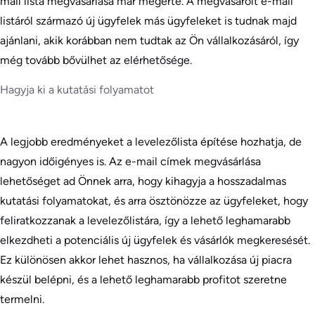
mail lista megvásárlása már megérte. A megvásárolt e-mail
listáról származó új ügyfelek más ügyfeleket is tudnak majd
ajánlani, akik korábban nem tudtak az Ön vállalkozásáról, így
még tovább bővülhet az elérhetősége.
Hagyja ki a kutatási folyamatot
A legjobb eredményeket a levelezőlista építése hozhatja, de
nagyon időigényes is. Az e-mail címek megvásárlása
lehetőséget ad Önnek arra, hogy kihagyja a hosszadalmas
kutatási folyamatokat, és arra ösztönözze az ügyfeleket, hogy
feliratkozzanak a levelezőlistára, így a lehető leghamarabb
elkezdheti a potenciális új ügyfelek és vásárlók megkeresését.
Ez különösen akkor lehet hasznos, ha vállalkozása új piacra
készül belépni, és a lehető leghamarabb profitot szeretne
termelni.