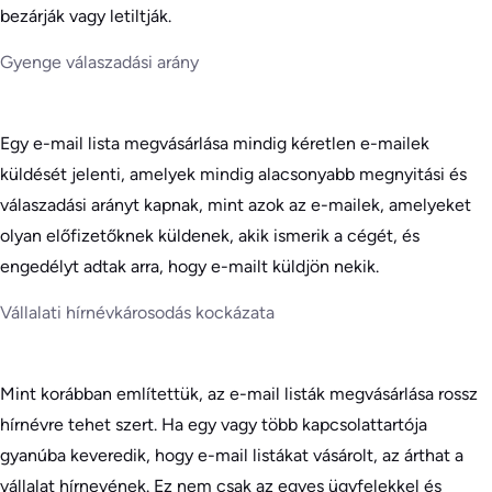
bezárják vagy letiltják.
Gyenge válaszadási arány
Egy e-mail lista megvásárlása mindig kéretlen e-mailek
küldését jelenti, amelyek mindig alacsonyabb megnyitási és
válaszadási arányt kapnak, mint azok az e-mailek, amelyeket
olyan előfizetőknek küldenek, akik ismerik a cégét, és
engedélyt adtak arra, hogy e-mailt küldjön nekik.
Vállalati hírnévkárosodás kockázata
Mint korábban említettük, az e-mail listák megvásárlása rossz
hírnévre tehet szert. Ha egy vagy több kapcsolattartója
gyanúba keveredik, hogy e-mail listákat vásárolt, az árthat a
vállalat hírnevének. Ez nem csak az egyes ügyfelekkel és