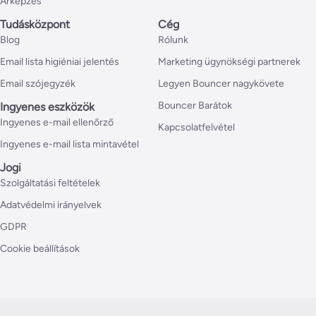
Árképzés
Tudásközpont
Cég
Blog
Rólunk
Email lista higiéniai jelentés
Marketing ügynökségi partnerek
Email szójegyzék
Legyen Bouncer nagykövete
Bouncer Barátok
Ingyenes eszközök
Ingyenes e-mail ellenőrző
Kapcsolatfelvétel
Ingyenes e-mail lista mintavétel
Jogi
Szolgáltatási feltételek
Adatvédelmi irányelvek
GDPR
Cookie beállítások