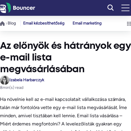
Ugrás
a
tartalomhoz
Blog
Email kézbesíthetőség
Email marketing
Az előnyök és hátrányok egy
e-mail lista
megvásárlásában
Izabela Harbarczyk
8
min(s) read
Ha növelnie kell az e-mail kapcsolatait vállalkozása számára,
talán már fontolóra vette egy e-mail lista megvásárlását. Íme
minden, amivel tisztában kell lennie. Email lista vásárlása –
Miért érdemes megfontolni? A levelezőlisták gyakran egy