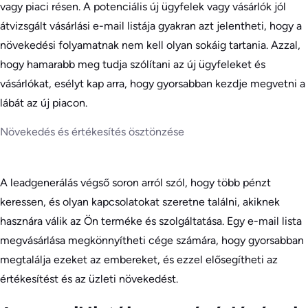
vagy piaci résen. A potenciális új ügyfelek vagy vásárlók jól
átvizsgált vásárlási e-mail listája gyakran azt jelentheti, hogy a
növekedési folyamatnak nem kell olyan sokáig tartania. Azzal,
hogy hamarabb meg tudja szólítani az új ügyfeleket és
vásárlókat, esélyt kap arra, hogy gyorsabban kezdje megvetni a
lábát az új piacon.
Növekedés és értékesítés ösztönzése
A leadgenerálás végső soron arról szól, hogy több pénzt
keressen, és olyan kapcsolatokat szeretne találni, akiknek
hasznára válik az Ön terméke és szolgáltatása. Egy e-mail lista
megvásárlása megkönnyítheti cége számára, hogy gyorsabban
megtalálja ezeket az embereket, és ezzel elősegítheti az
értékesítést és az üzleti növekedést.