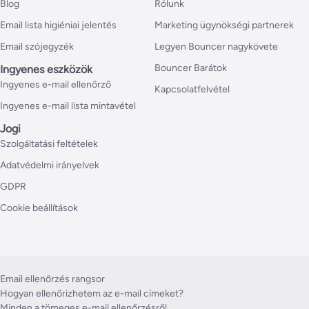
Blog
Rólunk
Email lista higiéniai jelentés
Marketing ügynökségi partnerek
Email szójegyzék
Legyen Bouncer nagykövete
Bouncer Barátok
Ingyenes eszközök
Ingyenes e-mail ellenőrző
Kapcsolatfelvétel
Ingyenes e-mail lista mintavétel
Jogi
Szolgáltatási feltételek
Adatvédelmi irányelvek
GDPR
Cookie beállítások
Email ellenőrzés rangsor
Hogyan ellenőrizhetem az e-mail címeket?
Minden a tömeges e-mail ellenőrzésről