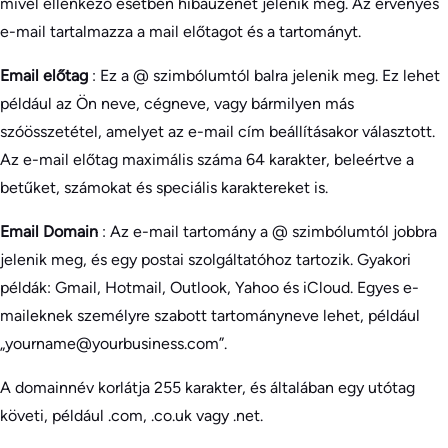
mivel ellenkező esetben hibaüzenet jelenik meg. Az érvényes
e-mail tartalmazza a mail előtagot és a tartományt.
Email előtag
: Ez a @ szimbólumtól balra jelenik meg. Ez lehet
például az Ön neve, cégneve, vagy bármilyen más
szóösszetétel, amelyet az e-mail cím beállításakor választott.
Az e-mail előtag maximális száma 64 karakter, beleértve a
betűket, számokat és speciális karaktereket is.
Email Domain
: Az e-mail tartomány a @ szimbólumtól jobbra
jelenik meg, és egy postai szolgáltatóhoz tartozik. Gyakori
példák: Gmail, Hotmail, Outlook, Yahoo és iCloud. Egyes e-
maileknek személyre szabott tartományneve lehet, például
„yourname@yourbusiness.com”.
A domainnév korlátja 255 karakter, és általában egy utótag
követi, például .com, .co.uk vagy .net.