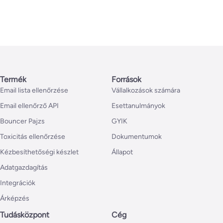
Termék
Források
Email lista ellenőrzése
Vállalkozások számára
Email ellenőrző API
Esettanulmányok
Bouncer Pajzs
GYIK
Toxicitás ellenőrzése
Dokumentumok
Kézbesíthetőségi készlet
Állapot
Adatgazdagítás
Integrációk
Árképzés
Tudásközpont
Cég