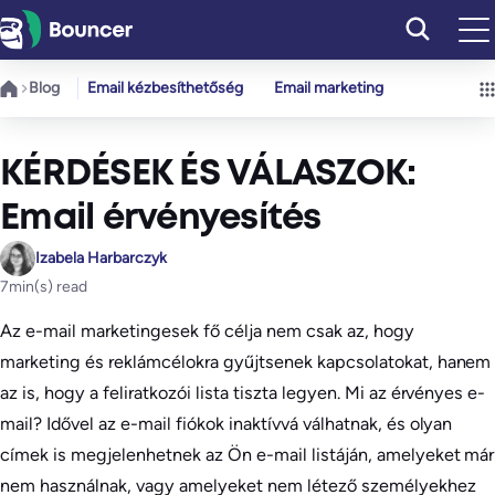
Ugrás
a
tartalomhoz
Blog
Email kézbesíthetőség
Email marketing
KÉRDÉSEK ÉS VÁLASZOK:
Email érvényesítés
Izabela Harbarczyk
7
min(s) read
Az e-mail marketingesek fő célja nem csak az, hogy
marketing és reklámcélokra gyűjtsenek kapcsolatokat, hanem
az is, hogy a feliratkozói lista tiszta legyen. Mi az érvényes e-
mail? Idővel az e-mail fiókok inaktívvá válhatnak, és olyan
címek is megjelenhetnek az Ön e-mail listáján, amelyeket már
nem használnak, vagy amelyeket nem létező személyekhez