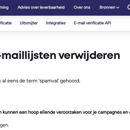
ming
Advies over leverbaarheid
Over ons
Bronnen
ficatie
Uitsmijter
Integraties
E-mail verificatie API
maillijsten verwijderen
jk al eens de term ‘spamval’ gehoord.
 kunnen een hoop ellende veroorzaken voor je campagnes en e
gen.