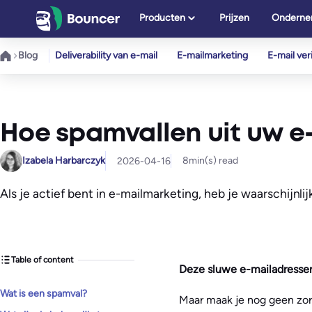
Ga
Producten
Prijzen
Onderne
naar
de
Blog
Deliverability van e-mail
E-mailmarketing
E-mail veri
inhoud
Hoe spamvallen uit uw e-
Izabela Harbarczyk
8
min(s) read
2026-04-16
Als je actief bent in e-mailmarketing, heb je waarschijnli
Table of content
Deze sluwe e-mailadressen
Wat is een spamval?
Maar maak je nog geen zor