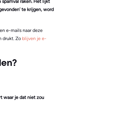
 spamval raken. Het lijkt
 gevonden’ te krijgen, word
en e-mails naar deze
n drukt. Zo
blijven je e-
len?
t waar je dat niet zou