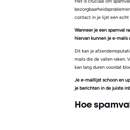
Het is cruciaal om spamval
bezorgbaarheidsproblemen 
contact in je lijst een echt
Wanneer je een spamval raa
hiervan kunnen je e-mails
Dit kan je afzenderreputat
mails die de vallen raken
kan lang duren voordat bloc
Je e-maillijst schoon en u
je berichten in de juiste i
Hoe spamval