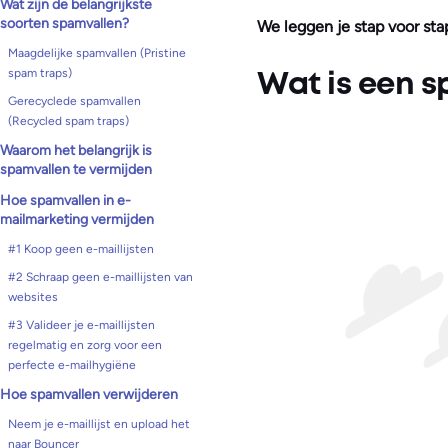
Wat zijn de belangrijkste
soorten spamvallen?
We leggen je stap voor sta
Maagdelijke spamvallen (Pristine
spam traps)
Wat is een 
Gerecyclede spamvallen
(Recycled spam traps)
Waarom het belangrijk is
spamvallen te vermijden
Hoe spamvallen in e-
mailmarketing vermijden
#1 Koop geen e-maillijsten
#2 Schraap geen e-maillijsten van
websites
#3 Valideer je e-maillijsten
regelmatig en zorg voor een
perfecte e-mailhygiëne
Hoe spamvallen verwijderen
Neem je e-maillijst en upload het
naar Bouncer