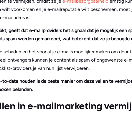
len te vermijden, omdat ze je
e-mailbezorgbaarheid
ernstig kun
wilt voorkomen en je e-mailreputatie wilt beschermen, moet j
 e-mailadres is.
kt, geeft dat e-mailproviders het signaal dat je mogelijk een 
 als spam worden gemarkeerd, wat betekent dat ze je beoogde d
ie schaden en het voor al je e-mails moeilijker maken om door t
. Veel ontvangers kunnen je content als spam of ongewenste e-
klist-providers je van hun lijst verwijderen.
p-to-date houden is de beste manier om deze vallen te vermijd
nboxen belanden.
len in e-mailmarketing vermi