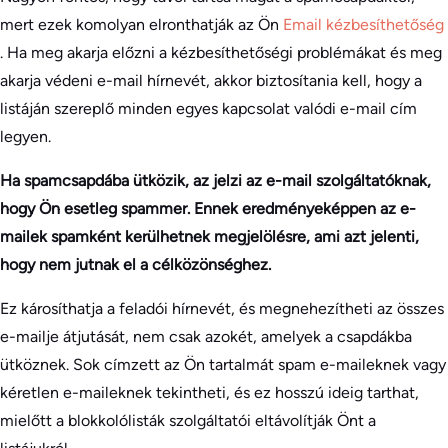
mert ezek komolyan elronthatják az Ön
Email kézbesíthetőség
. Ha meg akarja előzni a kézbesíthetőségi problémákat és meg
akarja védeni e-mail hírnevét, akkor biztosítania kell, hogy a
listáján szereplő minden egyes kapcsolat valódi e-mail cím
legyen.
Ha spamcsapdába ütközik, az jelzi az e-mail szolgáltatóknak,
hogy Ön esetleg spammer. Ennek eredményeképpen az e-
mailek spamként kerülhetnek megjelölésre, ami azt jelenti,
hogy nem jutnak el a célközönséghez.
Ez károsíthatja a feladói hírnevét, és megnehezítheti az összes
e-mailje átjutását, nem csak azokét, amelyek a csapdákba
ütköznek. Sok címzett az Ön tartalmát spam e-maileknek vagy
kéretlen e-maileknek tekintheti, és ez hosszú ideig tarthat,
mielőtt a blokkolólisták szolgáltatói eltávolítják Önt a