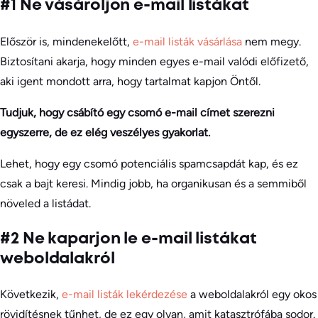
#1 Ne vásároljon e-mail listákat
Először is, mindenekelőtt,
e-mail listák vásárlása
nem megy.
Biztosítani akarja, hogy minden egyes e-mail valódi előfizető,
aki igent mondott arra, hogy tartalmat kapjon Öntől.
Tudjuk, hogy csábító egy csomó e-mail címet szerezni
egyszerre, de ez elég veszélyes gyakorlat.
Lehet, hogy egy csomó potenciális spamcsapdát kap, és ez
csak a bajt keresi. Mindig jobb, ha organikusan és a semmiből
növeled a listádat.
#2 Ne kaparjon le e-mail listákat
weboldalakról
Következik,
e-mail listák lekérdezése
a weboldalakról egy okos
rövidítésnek tűnhet, de ez egy olyan, amit katasztrófába sodor.