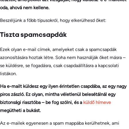
oda, ahová nem kellene.
Beszéljünk a főbb típusokról, hogy elkerülhesd őket:
Tiszta spamcsapdák
Ezek olyan e-mail címek, amelyeket csak a spamcsapdák
azonosítására hoztak létre. Soha nem használják őket másra –
se küldésre, se fogadásra, csak csapdaállításra a kapcsolati
listákon.
Ha e-mailt küldesz egy ilyen érintetlen csapdába, az egy nagy
piros zászló. Ez olyan, mintha véletlenül belesétálnál egy
biztonsági riasztóba – be fog szólni, és a
küldő hírneve
megütheti a bukást.
Az e-mailek egyenesen a spam mappába kerülhetnek, ami