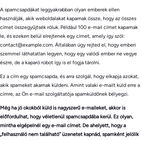
A spamcsapdákat leggyakrabban olyan emberek ellen
használják, akik weboldalakat kaparnak össze, hogy az összes
címet összegyűjtsék róluk. Például 100 e-mail címet kaparnak
le, és ezeken belül elrejtenek egy címet, amely így szól:
contact@example.com. Általában úgy rejted el, hogy emberi
szemmel láthatatlan legyen, hogy egy valódi ember ne vegye
észre, de a kaparó robot így is el fogja tárolni.
Ez a cím egy spamcsapda, és arra szolgál, hogy elkapja azokat,
akik spameket akarnak küldeni. Amint valaki e-mailt küld erre a
címre, az Ön e-mail szolgáltatója spamküldőnek bélyegzi.
Még ha jó okokból küld is nagyszerű e-maileket, akkor is
előfordulhat, hogy véletlenül spamcsapdába kerül. Ez olyan,
mintha elgépelnél egy e-mail címet. De ahelyett, hogy a
„felhasználó nem található” üzenetet kapnád, spamként jelölik