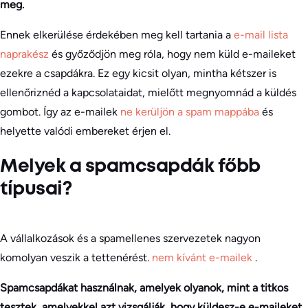
meg.
Ennek elkerülése érdekében meg kell tartania a
e-mail lista
naprakész
és győződjön meg róla, hogy nem küld e-maileket
ezekre a csapdákra. Ez egy kicsit olyan, mintha kétszer is
ellenőriznéd a kapcsolataidat, mielőtt megnyomnád a küldés
gombot. Így az e-mailek
ne kerüljön a spam mappába
és
helyette valódi embereket érjen el.
Melyek a spamcsapdák főbb
típusai?
A vállalkozások és a spamellenes szervezetek nagyon
komolyan veszik a tettenérést.
nem kívánt e-mailek
.
Spamcsapdákat használnak, amelyek olyanok, mint a titkos
tesztek, amelyekkel azt vizsgálják, hogy küldesz-e e-maileket