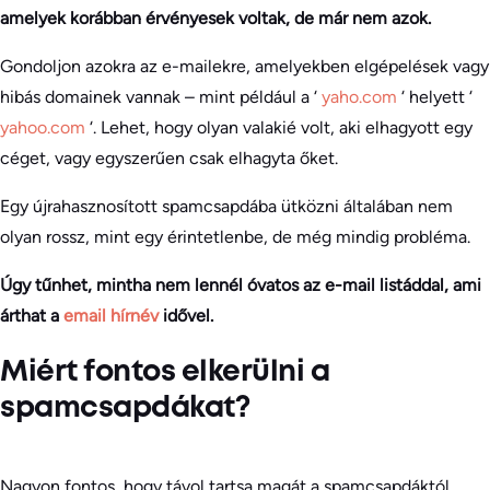
amelyek korábban érvényesek voltak, de már nem azok.
Gondoljon azokra az e-mailekre, amelyekben elgépelések vagy
hibás domainek vannak – mint például a ‘
yaho.com
‘ helyett ‘
yahoo.com
‘. Lehet, hogy olyan valakié volt, aki elhagyott egy
céget, vagy egyszerűen csak elhagyta őket.
Egy újrahasznosított spamcsapdába ütközni általában nem
olyan rossz, mint egy érintetlenbe, de még mindig probléma.
Úgy tűnhet, mintha nem lennél óvatos az e-mail listáddal, ami
árthat a
email hírnév
idővel.
Miért fontos elkerülni a
spamcsapdákat?
Nagyon fontos, hogy távol tartsa magát a spamcsapdáktól,