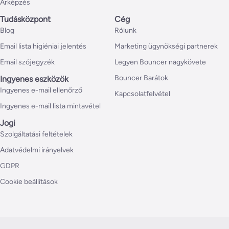
Árképzés
Tudásközpont
Cég
Blog
Rólunk
Email lista higiéniai jelentés
Marketing ügynökségi partnerek
Email szójegyzék
Legyen Bouncer nagykövete
Bouncer Barátok
Ingyenes eszközök
Ingyenes e-mail ellenőrző
Kapcsolatfelvétel
Ingyenes e-mail lista mintavétel
Jogi
Szolgáltatási feltételek
Adatvédelmi irányelvek
GDPR
Cookie beállítások