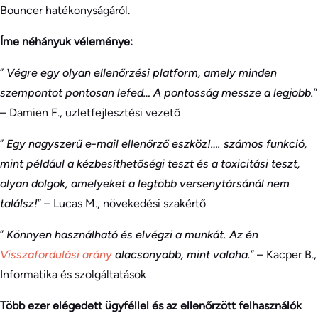
Bouncer hatékonyságáról.
Íme néhányuk véleménye:
”
Végre egy olyan ellenőrzési platform, amely minden
szempontot pontosan lefed… A pontosság messze a legjobb.
”
– Damien F., üzletfejlesztési vezető
”
Egy nagyszerű e-mail ellenőrző eszköz!…. számos funkció,
mint például a kézbesíthetőségi teszt és a toxicitási teszt,
olyan dolgok, amelyeket a legtöbb versenytársánál nem
találsz!
” – Lucas M., növekedési szakértő
”
Könnyen használható és elvégzi a munkát. Az én
Visszafordulási arány
alacsonyabb, mint valaha.
” – Kacper B.,
Informatika és szolgáltatások
Több ezer elégedett ügyféllel és az ellenőrzött felhasználók