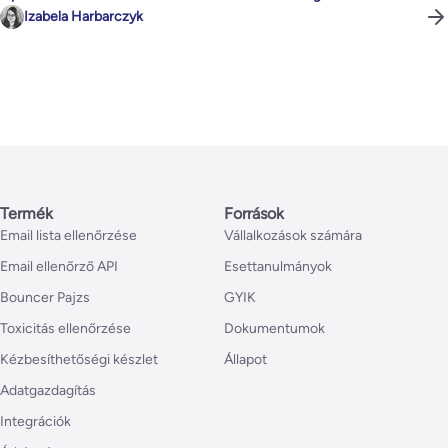
Izabela Harbarczyk
Termék
Források
Email lista ellenőrzése
Vállalkozások számára
Email ellenőrző API
Esettanulmányok
Bouncer Pajzs
GYIK
Toxicitás ellenőrzése
Dokumentumok
Kézbesíthetőségi készlet
Állapot
Adatgazdagítás
Integrációk