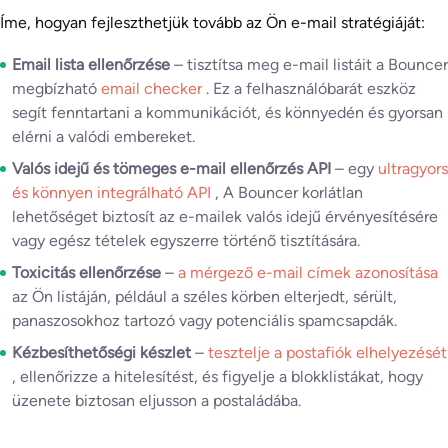
Íme, hogyan fejleszthetjük tovább az Ön e-mail stratégiáját:
Email lista ellenőrzése
– tisztítsa meg e-mail listáit a Bouncer
megbízható
email checker
. Ez a felhasználóbarát eszköz
segít fenntartani a kommunikációt, és könnyedén és gyorsan
elérni a valódi embereket.
Valós idejű és tömeges e-mail ellenőrzés API
– egy
ultragyors
és könnyen integrálható API
, A Bouncer korlátlan
lehetőséget biztosít az e-mailek valós idejű érvényesítésére
vagy egész tételek egyszerre történő tisztítására.
Toxicitás ellenőrzése
–
a mérgező e-mail címek azonosítása
az Ön listáján, például a széles körben elterjedt, sérült,
panaszosokhoz tartozó vagy potenciális spamcsapdák.
Kézbesíthetőségi készlet
–
tesztelje a postafiók elhelyezését
, ellenőrizze a hitelesítést, és figyelje a blokklistákat, hogy
üzenete biztosan eljusson a postaládába.