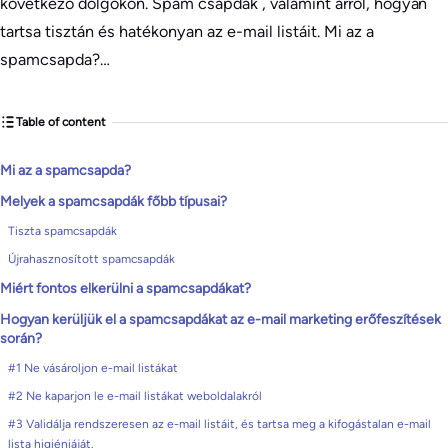
következő dolgokon. Spam csapdák , valamint arról, hogyan
tartsa tisztán és hatékonyan az e-mail listáit. Mi az a
spamcsapda?…
Table of content
Mi az a spamcsapda?
Melyek a spamcsapdák főbb típusai?
Tiszta spamcsapdák
Újrahasznosított spamcsapdák
Miért fontos elkerülni a spamcsapdákat?
Hogyan kerüljük el a spamcsapdákat az e-mail marketing erőfeszítések
során?
#1 Ne vásároljon e-mail listákat
#2 Ne kaparjon le e-mail listákat weboldalakról
#3 Validálja rendszeresen az e-mail listáit, és tartsa meg a kifogástalan e-mail
lista higiéniáját.