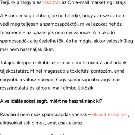
Térjünk a tárgyra és
takarítás
az Ön e-mail marketing listája.
A Bouncer segít ebben, de ne feledje, hogy az eszköz nem
védi meg teljesen a spamcsapdáktól, mivel azokat nehéz
felismerni – az igazán jók nem nyilvánosak. A működő
spamcsapdák alig észlelhetők, és ha mégis, akkor valószínűleg
már nem használják őket.
Tulajdonképpen inkább az e-mail címek toxicitásáról adunk
tájékoztatást. Minél magasabb a toxicitási pontszám, annál
nagyobb a valószínűsége, hogy spamcsapdába vagy más
rosszindulatú és káros e-mail címbe ütközik.
A validálás sokat segít, miért ne használnánk ki?
Ráadásul nem csak spamcsapdák vannak –
elavult e-mailek
,
elírásokkal teli címek, amit csak akarsz.