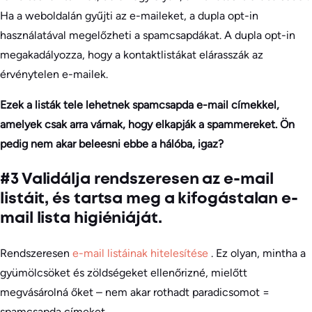
Ha a weboldalán gyűjti az e-maileket, a dupla opt-in
használatával megelőzheti a spamcsapdákat. A dupla opt-in
megakadályozza, hogy a kontaktlistákat elárasszák az
érvénytelen e-mailek.
Ezek a listák tele lehetnek spamcsapda e-mail címekkel,
amelyek csak arra várnak, hogy elkapják a spammereket. Ön
pedig nem akar beleesni ebbe a hálóba, igaz?
#3 Validálja rendszeresen az e-mail
listáit, és tartsa meg a kifogástalan e-
mail lista higiéniáját.
Rendszeresen
e-mail listáinak hitelesítése
. Ez olyan, mintha a
gyümölcsöket és zöldségeket ellenőrizné, mielőtt
megvásárolná őket – nem akar rothadt paradicsomot =
spamcsapda címeket.