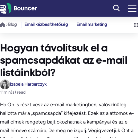
Ugrás
a
tartalomhoz
Blog
Email kézbesíthetőség
Email marketing
Hogyan távolítsuk el a
spamcsapdákat az e-mail
listáinkból?
Izabela Harbarczyk
11
min(s) read
Ha Ön is részt vesz az e-mail marketingben, valószínűleg
hallotta már a „spamcsapda” kifejezést. Ezek az alattomos e-
mail címek rengeteg bajt okozhatnak a kampányai és az e-
mail hírneve számára. De még ne izgulj. Végigvezetjük Önt a