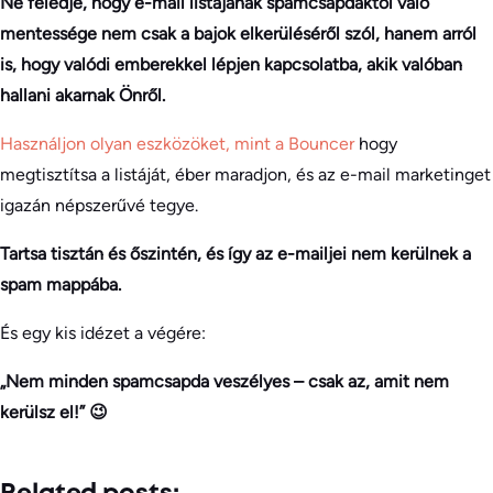
Ne feledje, hogy e-mail listájának spamcsapdáktól való
mentessége nem csak a bajok elkerüléséről szól, hanem arról
is, hogy valódi emberekkel lépjen kapcsolatba, akik valóban
hallani akarnak Önről.
Használjon olyan eszközöket, mint a Bouncer
hogy
megtisztítsa a listáját, éber maradjon, és az e-mail marketinget
igazán népszerűvé tegye.
Tartsa tisztán és őszintén, és így az e-mailjei nem kerülnek a
spam mappába.
És egy kis idézet a végére:
„Nem minden spamcsapda veszélyes – csak az, amit nem
kerülsz el!” 😉